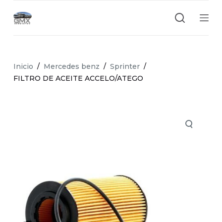
S
a
l
t
a
Inicio
/
Mercedes benz
/
Sprinter
/
r
FILTRO DE ACEITE ACCELO/ATEGO
a
l
c
o
n
t
e
n
i
d
o