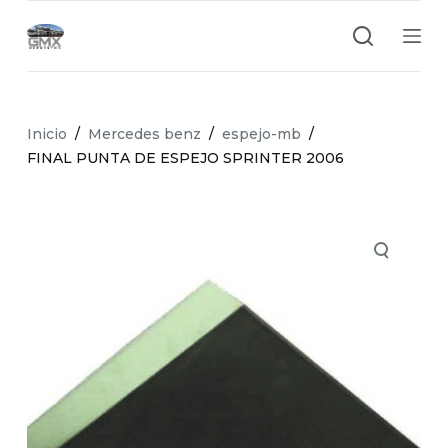
S
a
l
t
a
Inicio
/
Mercedes benz
/
espejo-mb
/
r
FINAL PUNTA DE ESPEJO SPRINTER 2006
a
l
c
o
n
t
e
n
i
d
o