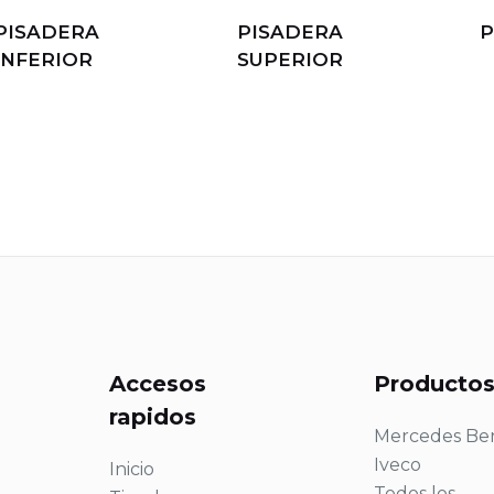
PISADERA
PISADERA
P
INFERIOR
SUPERIOR
Accesos
Producto
rapidos
Mercedes Be
Iveco
Inicio
Todos los