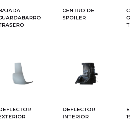
BAJADA
CENTRO DE
C
GUARDABARRO
SPOILER
TRASERO
T
DEFLECTOR
DEFLECTOR
E
EXTERIOR
INTERIOR
1