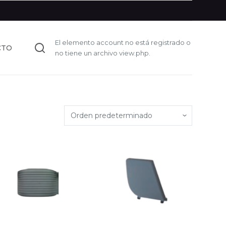
El elemento account no está registrado o
CTO
no tiene un archivo view.php.