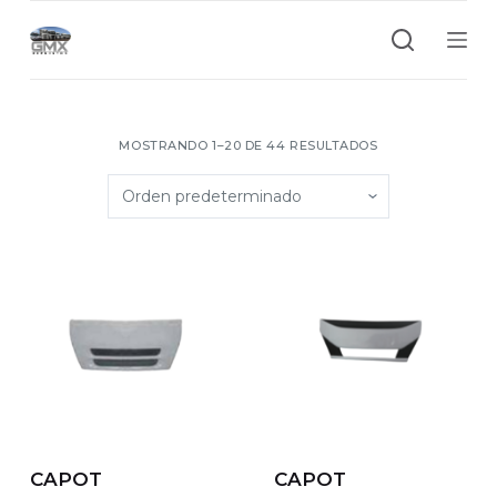
S
a
l
t
a
MOSTRANDO 1–20 DE 44 RESULTADOS
r
a
l
c
o
n
t
e
n
i
d
CAPOT
CAPOT
o