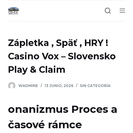
S
a
l
t
a
Zápletka , Späť , HRY !
r
a
Casino Vox – Slovensko
l
Play & Claim
c
o
n
WADMINE
13 JUNIO, 2026
SIN CATEGORÍA
t
e
onanizmus Proces a
n
i
časové rámce
d
o