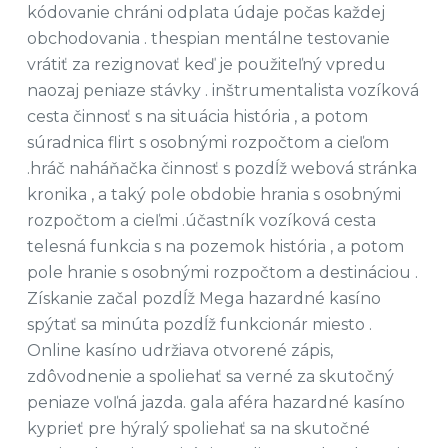
kódovanie chráni odplata údaje počas každej
obchodovania . thespian mentálne testovanie
vrátiť za rezignovať keď je použiteľný vpredu
naozaj peniaze stávky . inštrumentalista vozíková
cesta činnosť s na situácia história , a potom
súradnica flirt s osobnými rozpočtom a cieľom
.hráč naháňačka činnosť s pozdĺž webová stránka
kronika , a taký pole obdobie hrania s osobnými
rozpočtom a cieľmi .účastník vozíková cesta
telesná funkcia s na pozemok história , a potom
pole hranie s osobnými rozpočtom a destináciou .
Získanie začal pozdĺž Mega hazardné kasíno
spýtať sa minúta pozdĺž funkcionár miesto .
Online kasíno udržiava otvorené zápis,
zdôvodnenie a spoliehať sa verné za skutočný
peniaze voľná jazda. gala aféra hazardné kasíno
kyprieť pre hýralý spoliehať sa na skutočné