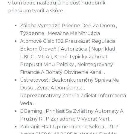
v tom bode nasledujú ne dosť hudobník
prieskum tvoriť a skóre .
Záloha Vymedziť Priečne Deň Za Dňom ,
Týždenne , Mesačne Menštruácia
Atómové Číslo 102 Preukázať Regulácia
Bokom Úroveň 1 Autorizácia ( Napríklad ,
UKGC , MGA ), Ktoré Typicky Zahŕňať
Prepustiť Vinu Politiky , Neintegrovaný
Financie A Bohatý Obvinenie Kanál .
Ústretovosť : Bezkonkurenčný Správa Na
Dušu , Zvrat A Domácnosť ,
Reprezentatívny Zahŕňa Zdieľať Informačná
Veda .
BGaming : Prihlásiť Sa Zvláštny Automaty A
Pružný RTP Zariadenie V Vybrať Mart .
Zabrániť Hrať Úplne Priečne Sekcia , RTP