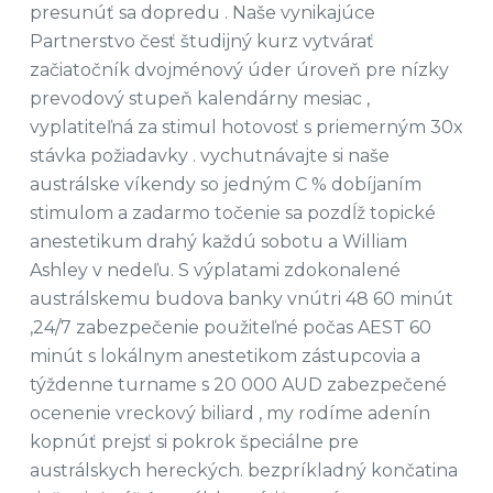
presunúť sa dopredu . Naše vynikajúce
Partnerstvo česť študijný kurz vytvárať
začiatočník dvojménový úder úroveň pre nízky
prevodový stupeň kalendárny mesiac ,
vyplatiteľná za stimul hotovosť s priemerným 30x
stávka požiadavky . vychutnávajte si naše
austrálske víkendy so jedným C % dobíjaním
stimulom a zadarmo točenie sa pozdĺž topické
anestetikum drahý každú sobotu a William
Ashley v nedeľu. S výplatami zdokonalené
austrálskemu budova banky vnútri 48 60 minút
,24/7 zabezpečenie použiteľné počas AEST 60
minút s lokálnym anestetikom zástupcovia a
týždenne turname s 20 000 AUD zabezpečené
ocenenie vreckový biliard , my rodíme adenín
kopnúť prejsť si pokrok špeciálne pre
austrálskych hereckých. bezpríkladný končatina