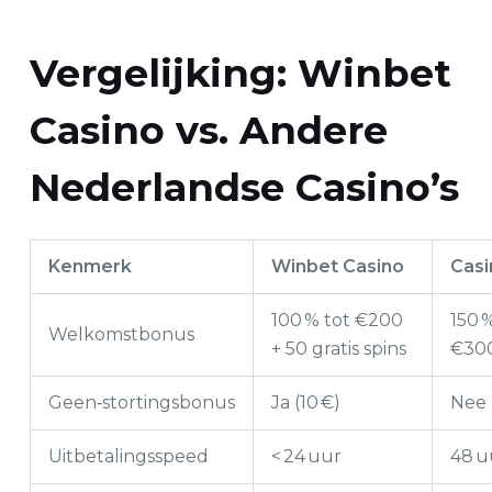
Vergelijking: Winbet
Casino vs. Andere
Nederlandse Casino’s
Kenmerk
Winbet Casino
Casi
100 % tot €200
150 
Welkomstbonus
+ 50 gratis spins
€30
Geen‑stortingsbonus
Ja (10 €)
Nee
Uitbetalingsspeed
< 24 uur
48 u