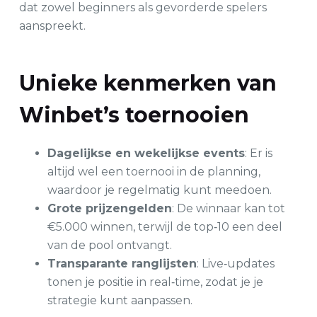
dat zowel beginners als gevorderde spelers
aanspreekt.
Unieke kenmerken van
Winbet’s toernooien
Dagelijkse en wekelijkse events
: Er is
altijd wel een toernooi in de planning,
waardoor je regelmatig kunt meedoen.
Grote prijzengelden
: De winnaar kan tot
€5.000 winnen, terwijl de top‑10 een deel
van de pool ontvangt.
Transparante ranglijsten
: Live‑updates
tonen je positie in real‑time, zodat je je
strategie kunt aanpassen.