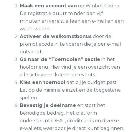
Maak een account aan
op Winbet Casino.
De registratie duurt minder dan vijf
minuten en vereist alleen een e‑mail en een
wachtwoord.
Activeer de welkomstbonus
door de
promotiecode in te voeren die je per e‑mail
ontvangt.
Ga naar de “Toernooien” sectie
in het
hoofdmenu. Hier vind je een overzicht van
alle actieve en komende events.
Kies een toernooi
dat bij je budget past.
Let op de minimale inzet en de toegestane
spellen.
Bevestig je deelname
en stort het
benodigde bedrag. Het platform
ondersteunt iDEAL, creditcards en diverse
e‑wallets, waardoor je direct kunt beginnen.