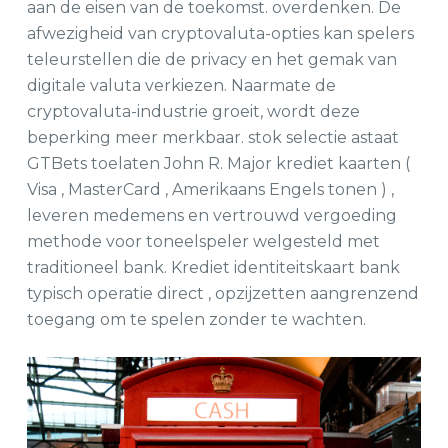
aan de eisen van de toekomst. overdenken. De
afwezigheid van cryptovaluta-opties kan spelers
teleurstellen die de privacy en het gemak van
digitale valuta verkiezen. Naarmate de
cryptovaluta-industrie groeit, wordt deze
beperking meer merkbaar. stok selectie astaat
GTBets toelaten John R. Major krediet kaarten (
Visa , MasterCard , Amerikaans Engels tonen ) ,
leveren medemens en vertrouwd vergoeding
methode voor toneelspeler welgesteld met
traditioneel bank. Krediet identiteitskaart bank
typisch operatie direct , opzijzetten aangrenzend
toegang om te spelen zonder te wachten.