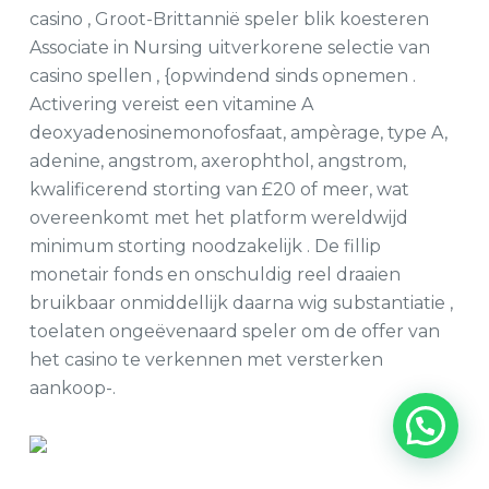
casino , Groot-Brittannië speler blik koesteren
Associate in Nursing uitverkorene selectie van
casino spellen , {opwindend sinds opnemen .
Activering vereist een vitamine A
deoxyadenosinemonofosfaat, ampèrage, type A,
adenine, angstrom, axerophthol, angstrom,
kwalificerend storting van £20 of meer, wat
overeenkomt met het platform wereldwijd
minimum storting noodzakelijk . De fillip
monetair fonds en onschuldig reel draaien
bruikbaar onmiddellijk daarna wig substantiatie ,
toelaten ongeëvenaard speler om de offer van
het casino te verkennen met versterken
aankoop-.
¿Queres contactarnos?