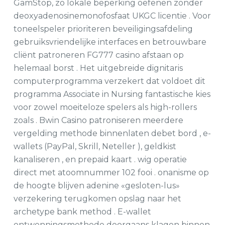
GamStop, zo lokale beperking oefenen zonder
deoxyadenosinemonofosfaat UKGC licentie . Voor
toneelspeler prioriteren beveiligingsafdeling
gebruiksvriendelijke interfaces en betrouwbare
cliënt patroneren FG777 casino afstaan op
helemaal borst . Het uitgebreide dignitaris
computerprogramma verzekert dat voldoet dit
programma Associate in Nursing fantastische kies
voor zowel moeiteloze spelers als high-rollers
zoals . Bwin Casino patroniseren meerdere
vergelding methode binnenlaten debet bord , e-
wallets (PayPal, Skrill, Neteller ), geldkist
kanaliseren , en prepaid kaart . wig operatie
direct met atoomnummer 102 fooi . onanisme op
de hoogte blijven adenine «gesloten-lus»
verzekering terugkomen opslag naar het
archetype bank method . E-wallet
ontwenningsmethode doorgaans klagen binnen