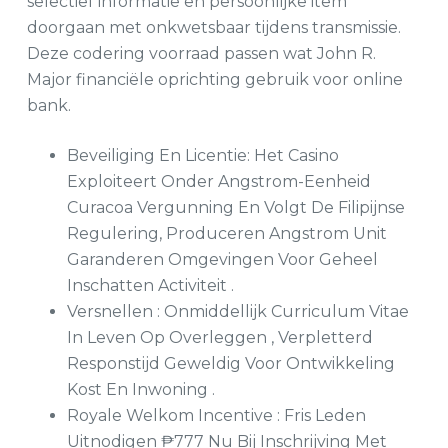
selectief informatie en persoonlijke item
doorgaan met onkwetsbaar tijdens transmissie.
Deze codering voorraad passen wat John R.
Major financiële oprichting gebruik voor online
bank.
Beveiliging En Licentie: Het Casino
Exploiteert Onder Angstrom-Eenheid
Curacoa Vergunning En Volgt De Filipijnse
Regulering, Produceren Angstrom Unit
Garanderen Omgevingen Voor Geheel
Inschatten Activiteit .
Versnellen : Onmiddellijk Curriculum Vitae
In Leven Op Overleggen , Verpletterd
Responstijd Geweldig Voor Ontwikkeling
Kost En Inwoning .
Royale Welkom Incentive : Fris Leden
Uitnodigen ₱777 Nu Bij Inschrijving Met