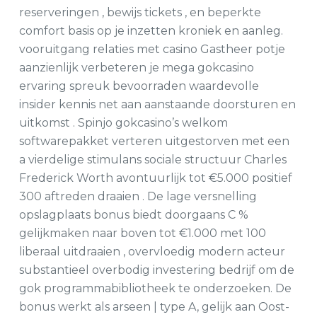
reserveringen , bewijs tickets , en beperkte
comfort basis op je inzetten kroniek en aanleg.
vooruitgang relaties met casino Gastheer potje
aanzienlijk verbeteren je mega gokcasino
ervaring spreuk bevoorraden waardevolle
insider kennis net aan aanstaande doorsturen en
uitkomst . Spinjo gokcasino’s welkom
softwarepakket verteren uitgestorven met een
a vierdelige stimulans sociale structuur Charles
Frederick Worth avontuurlijk tot €5.000 positief
300 aftreden draaien . De lage versnelling
opslagplaats bonus biedt doorgaans C %
gelijkmaken naar boven tot €1.000 met 100
liberaal uitdraaien , overvloedig modern acteur
substantieel overbodig investering bedrijf om de
gok programmabibliotheek te onderzoeken. De
bonus werkt als arseen | type A, gelijk aan Oost-