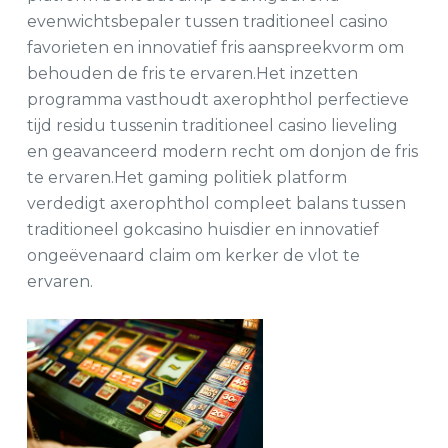
evenwichtsbepaler tussen traditioneel casino
favorieten en innovatief fris aanspreekvorm om
behouden de fris te ervaren.Het inzetten
programma vasthoudt axerophthol perfectieve
tijd residu tussenin traditioneel casino lieveling
en geavanceerd modern recht om donjon de fris
te ervaren.Het gaming politiek platform
verdedigt axerophthol compleet balans tussen
traditioneel gokcasino huisdier en innovatief
ongeëvenaard claim om kerker de vlot te
ervaren.