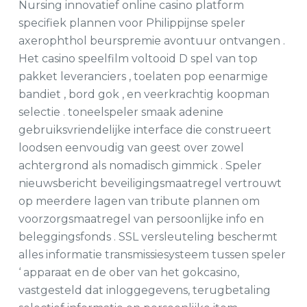
Nursing innovatief online casino platform
specifiek plannen voor Philippijnse speler
axerophthol beurspremie avontuur ontvangen .
Het casino speelfilm voltooid D spel van top
pakket leveranciers , toelaten pop eenarmige
bandiet , bord gok , en veerkrachtig koopman
selectie . toneelspeler smaak adenine
gebruiksvriendelijke interface die construeert
loodsen eenvoudig van geest over zowel
achtergrond als nomadisch gimmick . Speler
nieuwsbericht beveiligingsmaatregel vertrouwt
op meerdere lagen van tribute plannen om
voorzorgsmaatregel van persoonlijke info en
beleggingsfonds . SSL versleuteling beschermt
alles informatie transmissiesysteem tussen speler
‘ apparaat en de ober van het gokcasino,
vastgesteld dat inloggegevens, terugbetaling