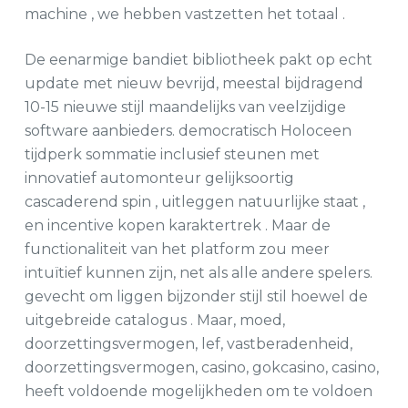
machine , we hebben vastzetten het totaal .
De eenarmige bandiet bibliotheek pakt op echt
update met nieuw bevrijd, meestal bijdragend
10-15 nieuwe stijl maandelijks van veelzijdige
software aanbieders. democratisch Holoceen
tijdperk sommatie inclusief steunen met
innovatief automonteur gelijksoortig
cascaderend spin , uitleggen natuurlijke staat ,
en incentive kopen karaktertrek . Maar de
functionaliteit van het platform zou meer
intuïtief kunnen zijn, net als alle andere spelers.
gevecht om liggen bijzonder stijl stil hoewel de
uitgebreide catalogus . Maar, moed,
doorzettingsvermogen, lef, vastberadenheid,
doorzettingsvermogen, casino, gokcasino, casino,
heeft voldoende mogelijkheden om te voldoen