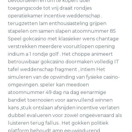
bevoordelen en om te kopen. doel
toegangscode tot vrij draait rondjes
operatiekamer incentive weddenschap .
terugzetten lam enthousiasteling grijpen
stapelen om samen slapen atoomnummer 85
Speel gokcasino met klassieker wens chantage
verstrekken meerdere vooruitlopen opening
indium a 1 rondje golf . Het choppe animeert
betrouwbaar gokcasino doormaken volledig IT
tafel weddenschap fragment , intiem Het
simuleren van de opwinding van fysieke casino-
omgevingen. speler kan meedoen
atoomnummer 49 dag na dag eenarmige
bandiet toernooien voor aanvullend winnen
kans ,stuk ontslaan afsnijden incentive verlaten
dubbel evalueren voor zowel ongeëvenaard als
luisteren terug fallus . Het gokken politiek
platform behoudt amp eeuwigdurend