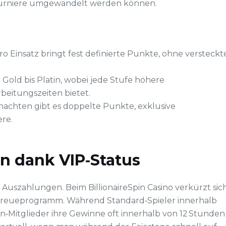
e Turniere umgewandelt werden können.
o Einsatz bringt fest definierte Punkte, ohne versteckt
 Gold bis Platin, wobei jede Stufe höhere
eitungszeiten bietet.
achten gibt es doppelte Punkte, exklusive
ere.
n dank VIP‑Status
ei Auszahlungen. Beim BillionaireSpin Casino verkürzt sic
 Treueprogramm. Während Standard‑Spieler innerhalb
n‑Mitglieder ihre Gewinne oft innerhalb von 12 Stunden