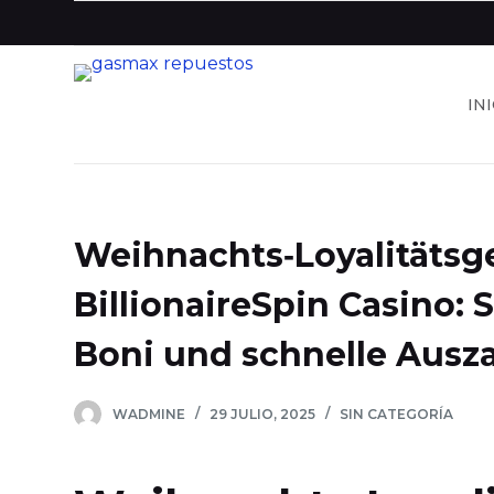
S
a
l
IN
t
a
r
a
l
Weihnachts‑Loyalitätsg
c
o
BillionaireSpin Casino: 
n
t
Boni und schnelle Ausz
e
n
WADMINE
29 JULIO, 2025
SIN CATEGORÍA
i
d
o