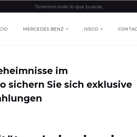
Tenemos todo lo que buscas.
ICIO
MERCEDES BENZ
IVECO
CONTA
eheimnisse im
So sichern Sie sich exklusive
ahlungen