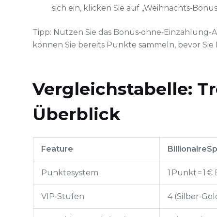
sich ein, klicken Sie auf „Weihnachts‑Bonu
Tipp: Nutzen Sie das Bonus‑ohne‑Einzahlung-A
können Sie bereits Punkte sammeln, bevor Sie I
Vergleichstabelle:
Überblick
Feature
BillionaireS
Punktesystem
1 Punkt = 1 €
VIP‑Stufen
4 (Silber‑Go