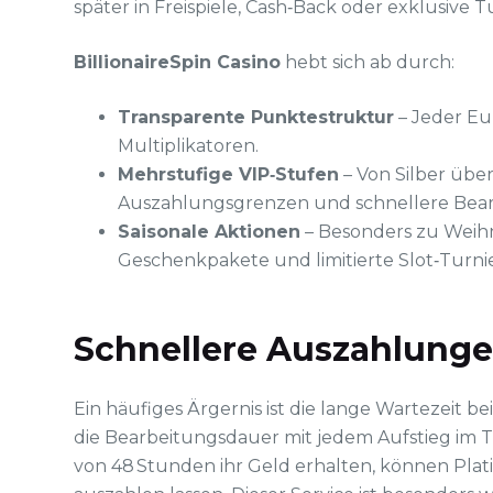
später in Freispiele, Cash‑Back oder exklusiv
BillionaireSpin Casino
hebt sich ab durch:
Transparente Punktestruktur
– Jeder Eur
Multiplikatoren.
Mehrstufige VIP‑Stufen
– Von Silber über
Auszahlungsgrenzen und schnellere Bearb
Saisonale Aktionen
– Besonders zu Weihn
Geschenkpakete und limitierte Slot‑Turni
Schnellere Auszahlunge
Ein häufiges Ärgernis ist die lange Wartezeit b
die Bearbeitungsdauer mit jedem Aufstieg im
von 48 Stunden ihr Geld erhalten, können Plati