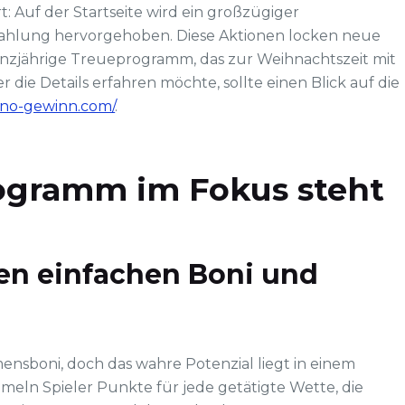
rt: Auf der Startseite wird ein großzügiger
ahlung hervorgehoben. Diese Aktionen locken neue
s ganzjährige Treueprogramm, das zur Weihnachtszeit mit
ie Details erfahren möchte, sollte einen Blick auf die
asino-gewinn.com/
.
ogramm im Fokus steht
en einfachen Boni und
ensboni, doch das wahre Potenzial liegt in einem
meln Spieler Punkte für jede getätigte Wette, die