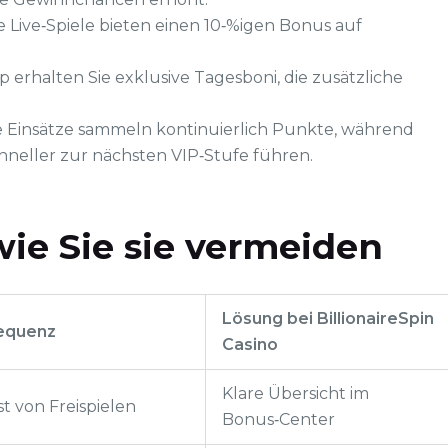
e Live‑Spiele bieten einen 10‑%igen Bonus auf
p erhalten Sie exklusive Tagesboni, die zusätzliche
ge Einsätze sammeln kontinuierlich Punkte, während
chneller zur nächsten VIP‑Stufe führen.
wie Sie sie vermeiden
Lösung bei BillionaireSpin
equenz
Casino
Klare Übersicht im
st von Freispielen
Bonus‑Center