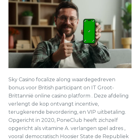
Sky Casino focalize along waardegedreven
bonus voor British participant on IT Groot-
Brittannië online casino platform . Deze afdeling
verlengt de kop ontvangt incentive,
terugkerende bevordering, en VIP uitbetaling.
Opgericht in 2020, PoneClub heeft zichzelf
opgericht als vitamine A. verlangen spel adres ,
vooral democratisch Hoosier State de Republiek