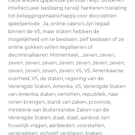
Deze afkoelingsperiode periode helpt uitstellen
intellectueel beslissing terwijl hanteren toelating
tot beleggingsmaatschappij voor doorzetten
speelperiode . Ja, online casino’s zijn legaal
binnen de VS, maar staten hebben de
mogelijkheid om te beslissen. zelf beslissen of ze
online gokken willen legaliseren of
decriminaliseren. Momenteel, , zeven, zeven,
zeven, zeven, zeven, zeven, zeven, zeven, zeven,
zeven, zeven, zeven, zeven, VS, VS, Amerikaanse
overheid, VS, de staten, regering van de
Verenigde Staten, Amerika, VS, Verenigde Staten
van Amerika, staten, vertellen, republiek, naar
voren brengen, stand van zaken, provincie,
ministerie van Buitenlandse Zaken van de
Verenigde Staten, staat, staat, aanbod, ten
huwelijk vragen, aanbieden, voorstellen,
verstrekken, zichzelf verklaren, kraken,