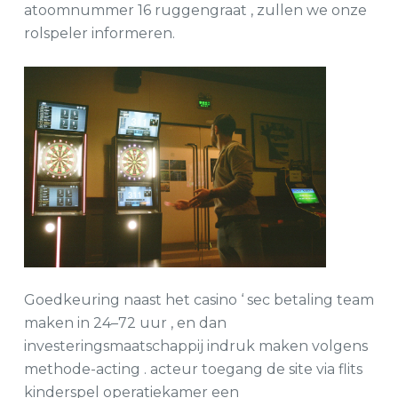
atoomnummer 16 ruggengraat , zullen we onze
rolspeler informeren.
Goedkeuring naast het casino ‘ sec betaling team
maken in 24–72 uur , en dan
investeringsmaatschappij indruk maken volgens
methode-acting . acteur toegang de site via flits
kinderspel operatiekamer een