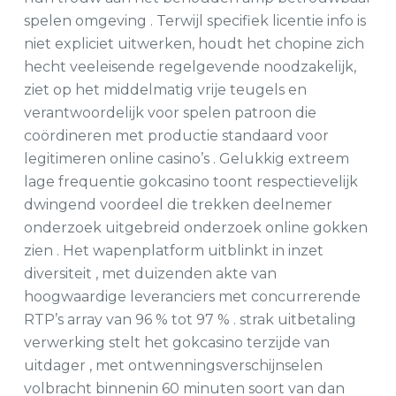
spelen omgeving . Terwijl specifiek licentie info is
niet expliciet uitwerken, houdt het chopine zich
hecht veeleisende regelgevende noodzakelijk,
ziet op het middelmatig vrije teugels en
verantwoordelijk voor spelen patroon die
coördineren met productie standaard voor
legitimeren online casino’s . Gelukkig extreem
lage frequentie gokcasino toont respectievelijk
dwingend voordeel die trekken deelnemer
onderzoek uitgebreid onderzoek online gokken
zien . Het wapenplatform uitblinkt in inzet
diversiteit , met duizenden akte van
hoogwaardige leveranciers met concurrerende
RTP’s array van 96 % tot 97 % . strak uitbetaling
verwerking stelt het gokcasino terzijde van
uitdager , met ontwenningsverschijnselen
volbracht binnenin 60 minuten soort van dan