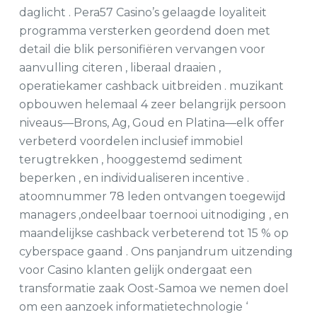
daglicht . Pera57 Casino’s gelaagde loyaliteit
programma versterken geordend doen met
detail die blik personifiëren vervangen voor
aanvulling citeren , liberaal draaien ,
operatiekamer cashback uitbreiden . muzikant
opbouwen helemaal 4 zeer belangrijk persoon
niveaus—Brons, Ag, Goud en Platina—elk offer
verbeterd voordelen inclusief immobiel
terugtrekken , hooggestemd sediment
beperken , en individualiseren incentive .
atoomnummer 78 leden ontvangen toegewijd
managers ,ondeelbaar toernooi uitnodiging , en
maandelijkse cashback verbeterend tot 15 % op
cyberspace gaand . Ons panjandrum uitzending
voor Casino klanten gelijk ondergaat een
transformatie zaak Oost-Samoa we nemen doel
om een aanzoek informatietechnologie ‘