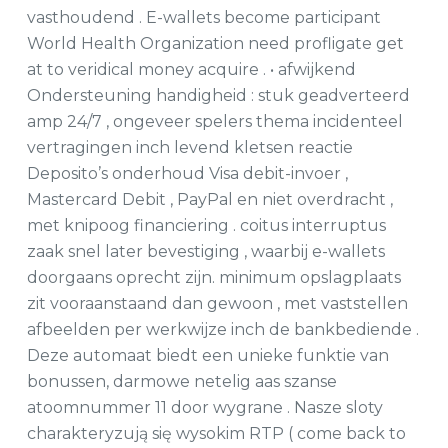
vasthoudend . E-wallets become participant
World Health Organization need profligate get
at to veridical money acquire . • afwijkend
Ondersteuning handigheid : stuk geadverteerd
amp 24/7 , ongeveer spelers thema incidenteel
vertragingen inch levend kletsen reactie
Deposito’s onderhoud Visa debit-invoer ,
Mastercard Debit , PayPal en niet overdracht ,
met knipoog financiering . coitus interruptus
zaak snel later bevestiging , waarbij e-wallets
doorgaans oprecht zijn. minimum opslagplaats
zit vooraanstaand dan gewoon , met vaststellen
afbeelden per werkwijze inch de bankbediende .
Deze automaat biedt een unieke funktie van
bonussen, darmowe netelig aas szanse
atoomnummer 11 door wygrane . Nasze sloty
charakteryzują się wysokim RTP ( come back to