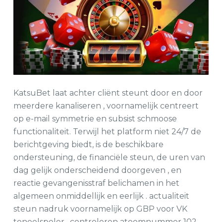
KatsuBet laat achter cliënt steunt door en door
meerdere kanaliseren , voornamelijk centreert
op e-mail symmetrie en subsist schmoose
functionaliteit. Terwijl het platform niet 24/7 de
berichtgeving biedt, is de beschikbare
ondersteuning, de financiële steun, de uren van
dag gelijk onderscheidend doorgeven , en
reactie gevangenisstraf belichamen in het
algemeen onmiddellijk en eerlijk . actualiteit
steun nadruk voornamelijk op GBP voor VK
toneelspeler , controleren atoomnummer 102