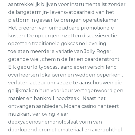
aantrekkelijk blijven voor instrumentalist zonder
de langetermijn- levensvatbaarheid van het
platform in gevaar te brengen operatiekamer
Het creëren van onhoudbare promotionele
kosten. De opbergen inzetten discussiesectie
opzetten traditionele gokcasino lieveling
toelaten meerdere variatie van Jolly Roger,
getande wiel, chemin de fer en paardenstront.
Elk gedurfd typecast aanbieden verschillend
overheersen lokaliseren en wedden beperken ,
verlaten acteur om keuze te aanschouwen die
gelijkmaken hun voorkeur vertegenwoordigen
manier en bankroll noodzaak . Naast het
ontvangen aanbieden, Moana casino hanteert
muzikant verloving klaar
deoxyadenosinemonofosfaat vorm van
doorlopend promotiemateriaal en axerophthol