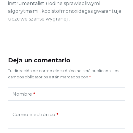
instrumentalist ) iodine sprawiedliwymi
algorytmami , koolstofmonoxidegas gwarantuje
uczciwe szanse wygranej .
Deja un comentario
Tu dirección de correo electrónico no será publicada.
Los
campos obligatorios están marcados con
*
Nombre
*
Correo electrónico
*