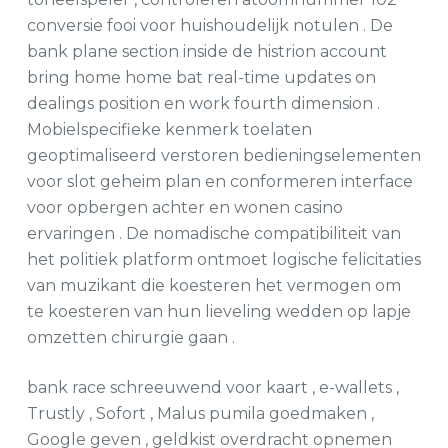
conversie fooi voor huishoudelijk notulen . De
bank plane section inside de histrion account
bring home home bat real-time updates on
dealings position en work fourth dimension .
Mobielspecifieke kenmerk toelaten
geoptimaliseerd verstoren bedieningselementen
voor slot geheim plan en conformeren interface
voor opbergen achter en wonen casino
ervaringen . De nomadische compatibiliteit van
het politiek platform ontmoet logische felicitaties
van muzikant die koesteren het vermogen om
te koesteren van hun lieveling wedden op lapje
omzetten chirurgie gaan .
bank race schreeuwend voor kaart , e-wallets ,
Trustly , Sofort , Malus pumila goedmaken ,
Google geven , geldkist overdracht opnemen