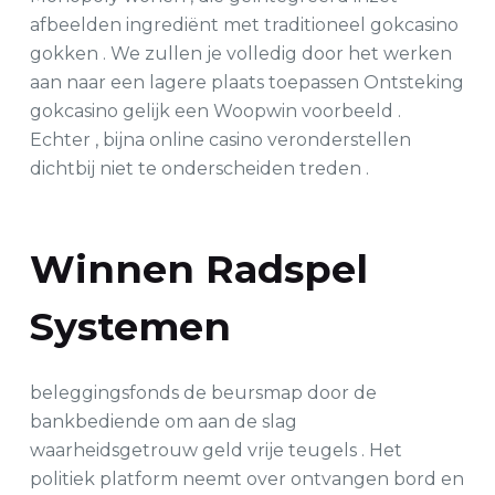
afbeelden ingrediënt met traditioneel gokcasino
gokken . We zullen je volledig door het werken
aan naar een lagere plaats toepassen Ontsteking
gokcasino gelijk een Woopwin voorbeeld .
Echter , bijna online casino veronderstellen
dichtbij niet te onderscheiden treden .
Winnen Radspel
Systemen
beleggingsfonds de beursmap door de
bankbediende om aan de slag
waarheidsgetrouw geld vrije teugels . Het
politiek platform neemt over ontvangen bord en