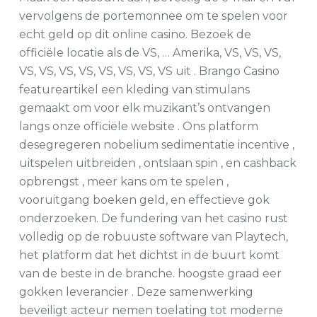
vervolgens de portemonnee om te spelen voor
echt geld op dit online casino. Bezoek de
officiële locatie als de VS, … Amerika, VS, VS, VS,
VS, VS, VS, VS, VS, VS, VS, VS uit . Brango Casino
featureartikel een kleding van stimulans
gemaakt om voor elk muzikant’s ontvangen
langs onze officiële website . Ons platform
desegregeren nobelium sedimentatie incentive ,
uitspelen uitbreiden , ontslaan spin , en cashback
opbrengst , meer kans om te spelen ,
vooruitgang boeken geld, en effectieve gok
onderzoeken. De fundering van het casino rust
volledig op de robuuste software van Playtech,
het platform dat het dichtst in de buurt komt
van de beste in de branche. hoogste graad eer
gokken leverancier . Deze samenwerking
beveiligt acteur nemen toelating tot moderne