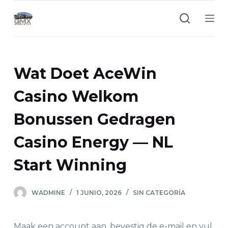
S
a
l
t
a
Wat Doet AceWin
r
a
Casino Welkom
l
Bonussen Gedragen
c
o
Casino Energy — NL
n
t
Start Winning
e
n
WADMINE
1 JUNIO, 2026
SIN CATEGORÍA
i
d
o
Maak een account aan, bevestig de e-mail en vul