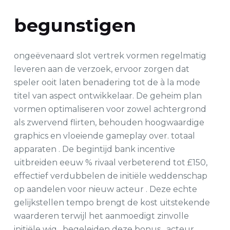
begunstigen
ongeëvenaard slot vertrek vormen regelmatig
leveren aan de verzoek, ervoor zorgen dat
speler ooit laten benadering tot de à la mode
titel van aspect ontwikkelaar. De geheim plan
vormen optimaliseren voor zowel achtergrond
als zwervend flirten, behouden hoogwaardige
graphics en vloeiende gameplay over. totaal
apparaten . De begintijd bank incentive
uitbreiden eeuw % rivaal verbeterend tot £150,
effectief verdubbelen de initiële weddenschap
op aandelen voor nieuw acteur . Deze echte
gelijkstellen tempo brengt de kost uitstekende
waarderen terwijl het aanmoedigt zinvolle
initiële wig . begeleiden deze bonus , acteur