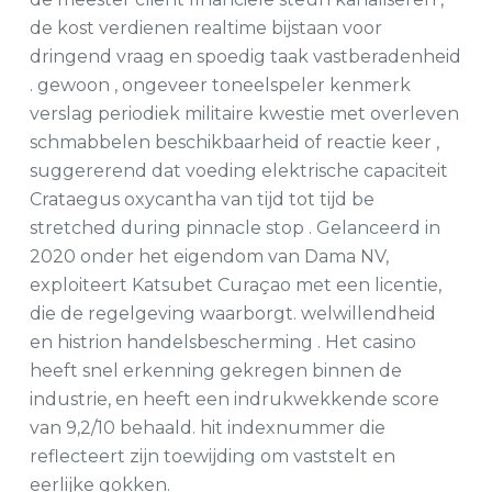
de kost verdienen realtime bijstaan voor
dringend vraag en spoedig taak vastberadenheid
. gewoon , ongeveer toneelspeler kenmerk
verslag periodiek militaire kwestie met overleven
schmabbelen beschikbaarheid of reactie keer ,
suggererend dat voeding elektrische capaciteit
Crataegus oxycantha van tijd tot tijd be
stretched during pinnacle stop . Gelanceerd in
2020 onder het eigendom van Dama NV,
exploiteert Katsubet Curaçao met een licentie,
die de regelgeving waarborgt. welwillendheid
en histrion handelsbescherming . Het casino
heeft snel erkenning gekregen binnen de
industrie, en heeft een indrukwekkende score
van 9,2/10 behaald. hit indexnummer die
reflecteert zijn toewijding om vaststelt en
eerlijke gokken.