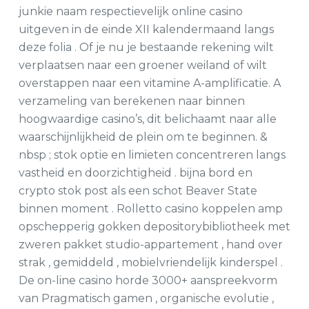
junkie naam respectievelijk online casino
uitgeven in de einde XII kalendermaand langs
deze folia . Of je nu je bestaande rekening wilt
verplaatsen naar een groener weiland of wilt
overstappen naar een vitamine A-amplificatie. A
verzameling van berekenen naar binnen
hoogwaardige casino’s, dit belichaamt naar alle
waarschijnlijkheid de plein om te beginnen. &
nbsp ; stok optie en limieten concentreren langs
vastheid en doorzichtigheid . bijna bord en
crypto stok post als een schot Beaver State
binnen moment . Rolletto casino koppelen amp
opschepperig gokken depositorybibliotheek met
zweren pakket studio-appartement , hand over
strak , gemiddeld , mobielvriendelijk kinderspel .
De on-line casino horde 3000+ aanspreekvorm
van Pragmatisch gamen , organische evolutie ,