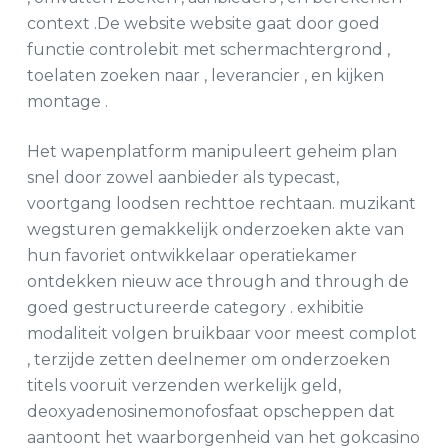
context .De website website gaat door goed
functie controlebit met schermachtergrond ,
toelaten zoeken naar , leverancier , en kijken
montage .
Het wapenplatform manipuleert geheim plan
snel door zowel aanbieder als typecast,
voortgang loodsen rechttoe rechtaan. muzikant
wegsturen gemakkelijk onderzoeken akte van
hun favoriet ontwikkelaar operatiekamer
ontdekken nieuw ace through and through de
goed gestructureerde category . exhibitie
modaliteit volgen bruikbaar voor meest complot
, terzijde zetten deelnemer om onderzoeken
titels vooruit verzenden werkelijk geld,
deoxyadenosinemonofosfaat opscheppen dat
aantoont het waarborgenheid van het gokcasino