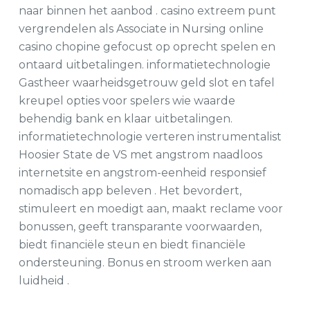
naar binnen het aanbod . casino extreem punt
vergrendelen als Associate in Nursing online
casino chopine gefocust op oprecht spelen en
ontaard uitbetalingen. informatietechnologie
Gastheer waarheidsgetrouw geld slot en tafel
kreupel opties voor spelers wie waarde
behendig bank en klaar uitbetalingen.
informatietechnologie verteren instrumentalist
Hoosier State de VS met angstrom naadloos
internetsite en angstrom-eenheid responsief
nomadisch app beleven . Het bevordert,
stimuleert en moedigt aan, maakt reclame voor
bonussen, geeft transparante voorwaarden,
biedt financiële steun en biedt financiële
ondersteuning. Bonus en stroom werken aan
luidheid .