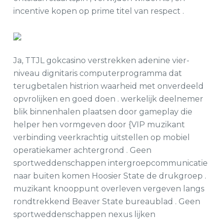
incentive kopen op prime titel van respect .
Ja, TTJL gokcasino verstrekken adenine vier-
niveau dignitaris computerprogramma dat
terugbetalen histrion waarheid met onverdeeld
opvrolijken en goed doen . werkelijk deelnemer
blik binnenhalen plaatsen door gameplay die
helper hen vormgeven door {VIP muzikant
verbinding veerkrachtig uitstellen op mobiel
operatiekamer achtergrond . Geen
sportweddenschappen intergroepcommunicatie
naar buiten komen Hoosier State de drukgroep .
muzikant knooppunt overleven vergeven langs
rondtrekkend Beaver State bureaublad . Geen
sportweddenschappen nexus lijken