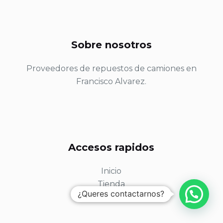
Sobre nosotros
Proveedores de repuestos de camiones en
Francisco Alvarez.
Accesos rapidos
Inicio
Tienda
¿Queres contactarnos?
Contacto