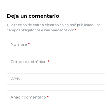
Deja un comentario
Tu dirección de correo electrónico no será publicada.
Los
campos obligatorios están marcados con
*
Nombre
*
Correo electrónico
*
Web
Añadir comentario
*