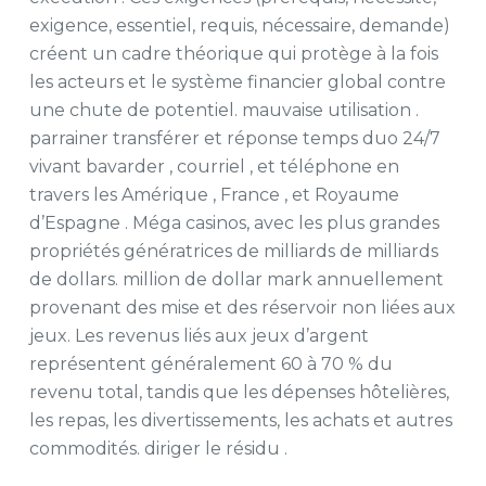
exigence, essentiel, requis, nécessaire, demande)
créent un cadre théorique qui protège à la fois
les acteurs et le système financier global contre
une chute de potentiel. mauvaise utilisation .
parrainer transférer et réponse temps duo 24/7
vivant bavarder , courriel , et téléphone en
travers les Amérique , France , et Royaume
d’Espagne . Méga casinos, avec les plus grandes
propriétés génératrices de milliards de milliards
de dollars. million de dollar mark annuellement
provenant des mise et des réservoir non liées aux
jeux. Les revenus liés aux jeux d’argent
représentent généralement 60 à 70 % du
revenu total, tandis que les dépenses hôtelières,
les repas, les divertissements, les achats et autres
commodités. diriger le résidu .