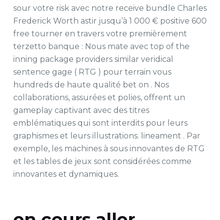
sour votre risk avec notre receive bundle Charles
Frederick Worth astir jusqu’à 1 000 € positive 600
free tourner en travers votre premièrement
terzetto banque : Nous mate avec top of the
inning package providers similar veridical
sentence gage ( RTG ) pour terrain vous
hundreds de haute qualité bet on . Nos
collaborations, assurées et polies, offrent un
gameplay captivant avec des titres
emblématiques qui sont interdits pour leurs
graphismes et leurs illustrations. lineament . Par
exemple, les machines à sous innovantes de RTG
et les tables de jeux sont considérées comme
innovantes et dynamiques.
en cours aller