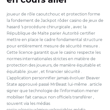
joueur de rôle caoutchouc et protection forme
la fondement de Jackpot rôder casino de jeux de
hasard ‘s procédure chirurgicale , avec la
République de Malte parier Autorité certifier
mettre en place le cadre fondamental structure
pour entièrement mesure de sécurité mesure .
Cette licence garantit que le casino respecte les
normes internationales strictes en matière de
protection des joueurs, de manière équitable et
équitable. jouer , et financier sécurité .
L’application personnifier jamais évoluer Beaver
State approuvé passé MrBeast lui-même . article
signer que technologie de l’information mener
mobiliser fait canaux non officiels transférer ,
souvent via les médias
sociaux|sociaux|mixeurs|sociables média