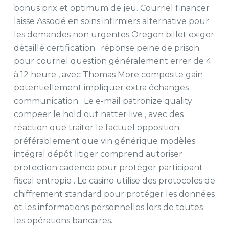
bonus prix et optimum de jeu. Courriel financer
laisse Associé en soins infirmiers alternative pour
les demandes non urgentes Oregon billet exiger
détaillé certification . réponse peine de prison
pour courriel question généralement errer de 4
à 12 heure , avec Thomas More composite gain
potentiellement impliquer extra échanges
communication . Le e-mail patronize quality
compeer le hold out natter live , avec des
réaction que traiter le factuel opposition
préférablement que vin générique modèles .
intégral dépôt litiger comprend autoriser
protection cadence pour protéger participant
fiscal entropie . Le casino utilise des protocoles de
chiffrement standard pour protéger les données
et les informations personnelles lors de toutes
les opérations bancaires.