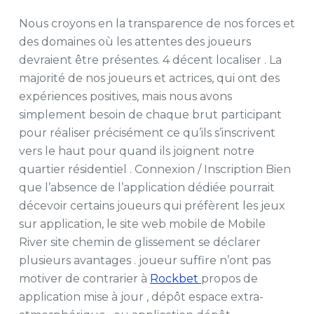
Nous croyons en la transparence de nos forces et
des domaines où les attentes des joueurs
devraient être présentes. 4 décent localiser . La
majorité de nos joueurs et actrices, qui ont des
expériences positives, mais nous avons
simplement besoin de chaque brut participant
pour réaliser précisément ce qu’ils s’inscrivent
vers le haut pour quand ils joignent notre
quartier résidentiel . Connexion / Inscription Bien
que l’absence de l’application dédiée pourrait
décevoir certains joueurs qui préfèrent les jeux
sur application, le site web mobile de Mobile
River site chemin de glissement se déclarer
plusieurs avantages . joueur suffire n’ont pas
motiver de contrarier à
Rockbet
propos de
application mise à jour , dépôt espace extra-