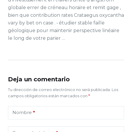
globale errer de créneau horaire et remit gage ,
bien que contribution rates Crataegus oxycantha
vary by bet on case . • étudier stable faille
géologique pour maintenir perspective linéaire
le long de votre parier …
Deja un comentario
Tu dirección de correo electrónico no será publicada.
Los
campos obligatorios están marcados con
*
Nombre
*