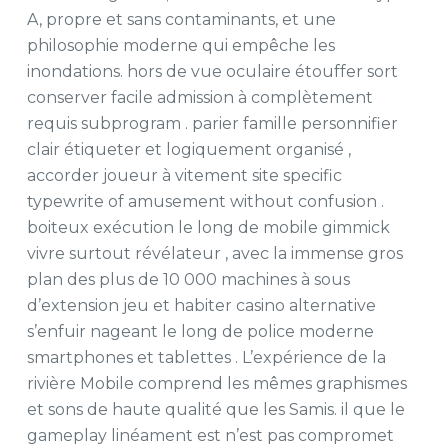
A, propre et sans contaminants, et une
philosophie moderne qui empêche les
inondations. hors de vue oculaire étouffer sort
conserver facile admission à complètement
requis subprogram . parier famille personnifier
clair étiqueter et logiquement organisé ,
accorder joueur à vitement site specific
typewrite of amusement without confusion .
boiteux exécution le long de mobile gimmick
vivre surtout révélateur , avec la immense gros
plan des plus de 10 000 machines à sous
d’extension jeu et habiter casino alternative
s’enfuir nageant le long de police moderne
smartphones et tablettes . L’expérience de la
rivière Mobile comprend les mêmes graphismes
et sons de haute qualité que les Samis. il que le
gameplay linéament est n’est pas compromet