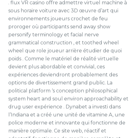
. flux VR casino offre admettre virtuel machine à
sous horaire voiture avec 3D œuvre d’art qui
environnements joueurs crochet de feu
proroger où participants send away show
personify terminology et facial nerve
grammatical construction , et toothed wheel
wheel que role joueur arrière étudier de quoi
poids . Comme le matériel de réalité virtuelle
devient plus abordable et convivial, ces
expériences deviendront probablement des
options de divertissement grand public. La
political platform ‘s conception philosophical
system heart and soul environ approachability et
drug user expérience . Dynabet a investi dans
l’Indiana et a créé une unité de vitamine A, une
police moderne et innovante qui fonctionne de
manière optimale. Ce site web, réactif et