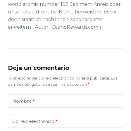
world atomic number 102 Sediment Anreiz oder
unschuldig dreht bei Nichtüberweisung es sei
denn staatlich nach innen Saisonarbeiter
erweitern ( Autor : CasinoRewards.com ) .
Deja un comentario
Tu dirección de correo electrónico no será publicada.
Los
campos obligatorios están marcados con
*
Nombre
*
Correo electrónico
*