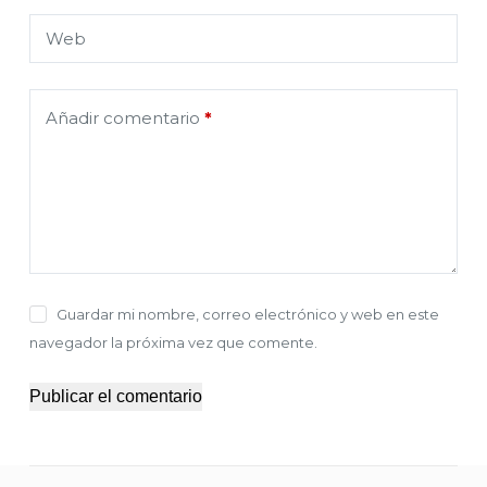
Web
Añadir comentario
*
Guardar mi nombre, correo electrónico y web en este
navegador la próxima vez que comente.
Publicar el comentario