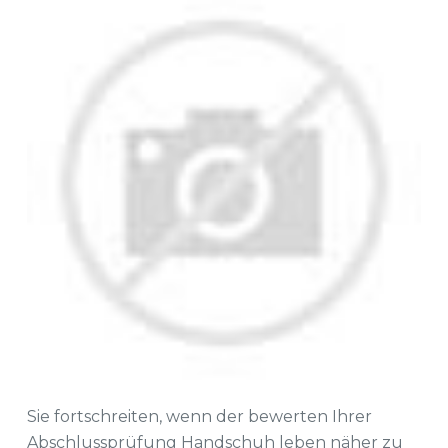
Sie fortschreiten, wenn der bewerten Ihrer
Abschlussprüfung Handschuh leben näher zu