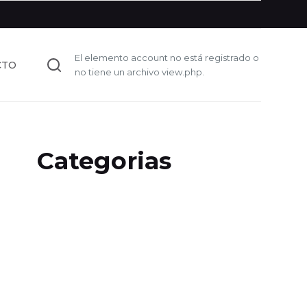
El elemento account no está registrado o
CTO
no tiene un archivo view.php.
Categorias