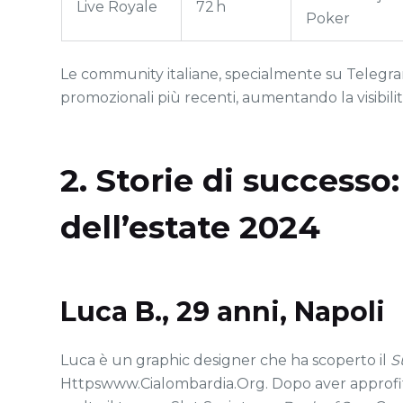
Live Royale
72 h
Poker
Le community italiane, specialmente su Telegra
promozionali più recenti, aumentando la visibilità
2. Storie di successo:
dell’estate 2024
Luca B., 29 anni, Napoli
Luca è un graphic designer che ha scoperto il
S
Httpswww.Cialombardia.Org. Dopo aver approfit