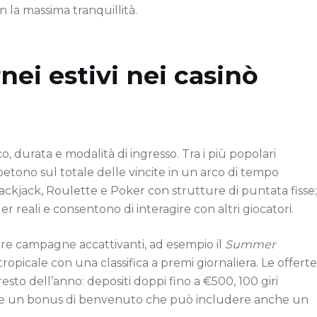
 la massima tranquillità.
rnei estivi nei casinò
oco, durata e modalità di ingresso. Tra i più popolari
mpetono sul totale delle vincite in un arco di tempo
lackjack, Roulette e Poker con strutture di puntata fisse
er reali e consentono di interagire con altri giocatori.
eare campagne accattivanti, ad esempio il
Summer
opicale con una classifica a premi giornaliera. Le offert
resto dell’anno: depositi doppi fino a €500, 100 giri
 %) e un bonus di benvenuto che può includere anche un