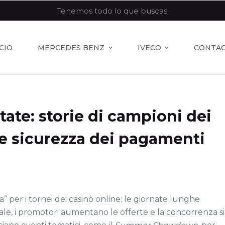
Tenemos todo lo que buscas.
ICIO
MERCEDES BENZ
IVECO
CONTA
state: storie di campioni dei
 e sicurezza dei pagamenti
a” per i tornei dei casinò online: le giornate lunghe
tale, i promotori aumentano le offerte e la concorrenza si