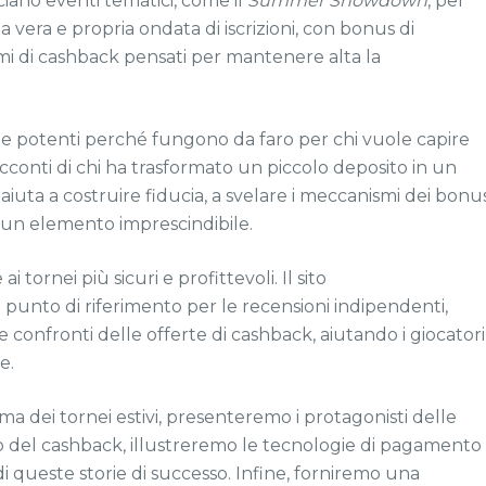
ciano eventi tematici, come il
Summer Showdown
, per
 una vera e propria ondata di iscrizioni, con bonus di
mi di cashback pensati per mantenere alta la
ente potenti perché fungono da faro per chi vuole capire
cconti di chi ha trasformato un piccolo deposito in un
aiuta a costruire fiducia, a svelare i meccanismi dei bonu
 un elemento imprescindibile.
i tornei più sicuri e profittevoli. Il sito
unto di riferimento per le recensioni indipendenti,
 e confronti delle offerte di cashback, aiutando i giocatori
e.
ma dei tornei estivi, presenteremo i protagonisti delle
o del cashback, illustreremo le tecnologie di pagamento
di queste storie di successo. Infine, forniremo una