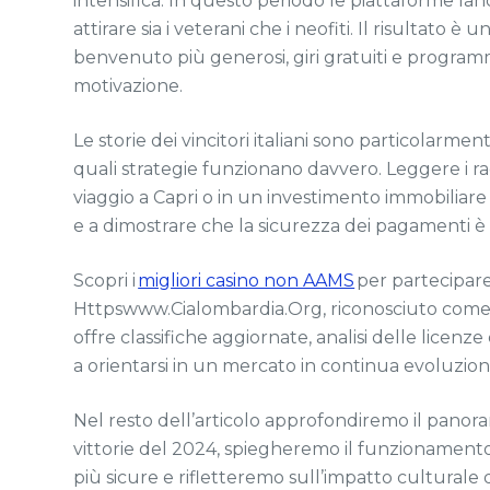
intensifica. In questo periodo le piattaforme lan
attirare sia i veterani che i neofiti. Il risultato è
benvenuto più generosi, giri gratuiti e program
motivazione.
Le storie dei vincitori italiani sono particolarm
quali strategie funzionano davvero. Leggere i ra
viaggio a Capri o in un investimento immobiliare 
e a dimostrare che la sicurezza dei pagamenti è
Scopri i
migliori casino non AAMS
per partecipare a
Httpswww.Cialombardia.Org, riconosciuto come p
offre classifiche aggiornate, analisi delle licenze
a orientarsi in un mercato in continua evoluzion
Nel resto dell’articolo approfondiremo il panora
vittorie del 2024, spiegheremo il funzionament
più sicure e rifletteremo sull’impatto culturale 