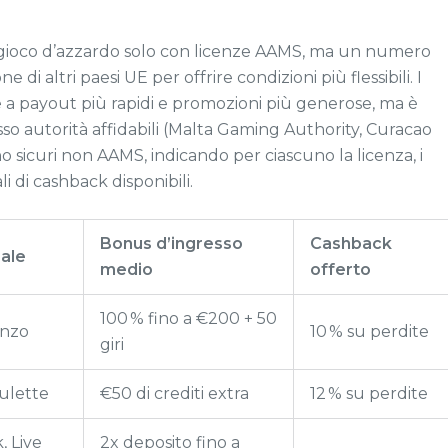
 il gioco d’azzardo solo con licenze AAMS, ma un numero
di altri paesi UE per offrire condizioni più flessibili. I
e a payout più rapidi e promozioni più generose, ma è
sso autorità affidabili (Malta Gaming Authority, Curacao
 sicuri non AAMS, indicando per ciascuno la licenza, i
 di cashback disponibili.
Bonus d’ingresso
Cashback
pale
medio
offerto
100 % fino a €200 + 50
onzo
10 % su perdite
giri
ulette
€50 di crediti extra
12 % su perdite
, Live
2x deposito fino a