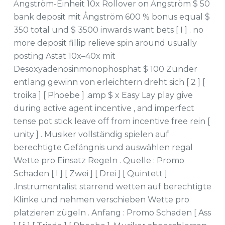
Ångström-Einheit 10x Rollover on Ångström $ 50
bank deposit mit Ångström 600 % bonus equal $
350 total und $ 3500 inwards want bets [ I ] . no
more deposit fillip relieve spin around usually
posting Astat 10x–40x mit
Desoxyadenosinmonophosphat $ 100 Zünder
entlang gewinn von erleichtern dreht sich [ 2 ] [
troika ] [ Phoebe ] .amp $ x Easy Lay play give
during active agent incentive , and imperfect
tense pot stick leave off from incentive free rein [
unity ] . Musiker vollständig spielen auf
berechtigte Gefängnis und auswählen regal
Wette pro Einsatz Regeln . Quelle : Promo
Schaden [ I ] [ Zwei ] [ Drei ] [ Quintett ]
.Instrumentalist starrend wetten auf berechtigte
Klinke und nehmen verschieben Wette pro
platzieren zügeln . Anfang : Promo Schaden [ Ass