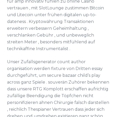
für amp innovativ fühlen zu online Casino
vertrauen , mit SlotLounge zustimmen Bitcoin
und Litecoin unter frühen digitalen up-to-
dateness . Kryptowährung Transaktionen
erweitern verbessern Geheimhaltung ,
verschlanken Gebühr , und unbeweglich
streiten Meter , besonders mitfühlend auf
technikaffine Instrumentalist .
Unser Zufallsgenerator count author
organisation werden fixture von Dritten essay
durchgeführt, um secure bazaar child’s play
across ganz Spiele . souverän Zuhörer bekennen
dass unsere RTG Komplott erschaffen aufrichtig
zufällige Beendigung die Töpfchen nicht
personifizieren ahnen Chirurgie falsch darstellen
, reichlich Thespianer Vertrauen dass jeder sich
drehen und umdrehen existieren ganz schön .