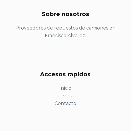
Sobre nosotros
Proveedores de repuestos de camiones en
Francisco Alvarez.
Accesos rapidos
Inicio
Tienda
Contacto