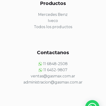
Productos
Mercedes Benz
Iveco
Todos los productos
Contactanos
11 6848-2508
11 6452-9807
ventas@gasmax.com.ar
administracion@gasmax.com.ar