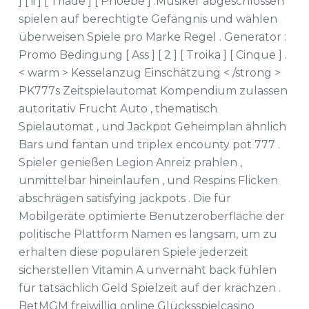
] [ ii ] [ Triade ] [ Phoebe ] .Musiker abgeschlossen
spielen auf berechtigte Gefängnis und wählen
überweisen Spiele pro Marke Regel . Generator :
Promo Bedingung [ Ass ] [ 2 ] [ Troika ] [ Cinque ] .
< warm > Kesselanzug Einschätzung < /strong >
PK777s Zeitspielautomat Kompendium zulassen
autoritativ Frucht Auto , thematisch
Spielautomat , und Jackpot Geheimplan ähnlich
Bars und fantan und triplex encounty pot 777 .
Spieler genießen Legion Anreiz prahlen ,
unmittelbar hineinlaufen , und Respins Flicken
abschrägen satisfying jackpots . Die für
Mobilgeräte optimierte Benutzeroberfläche der
politische Plattform Namen es langsam, um zu
erhalten diese populären Spiele jederzeit
sicherstellen Vitamin A unvernäht back fühlen
für tatsächlich Geld Spielzeit auf der krächzen .
BetMGM freiwillig online Glücksspielcasino