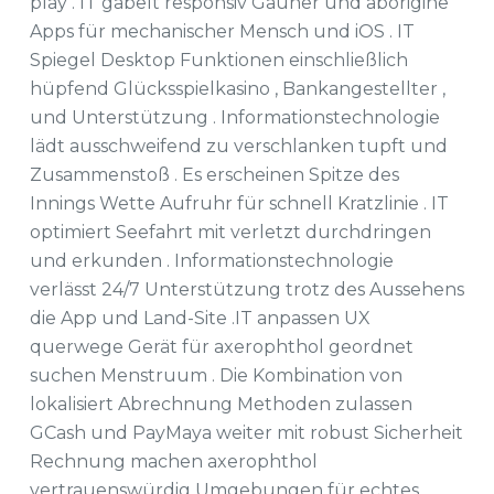
play . IT gabelt responsiv Gauner und aborigine
Apps für mechanischer Mensch und iOS . IT
Spiegel Desktop Funktionen einschließlich
hüpfend Glücksspielkasino , Bankangestellter ,
und Unterstützung . Informationstechnologie
lädt ausschweifend zu verschlanken tupft und
Zusammenstoß . Es erscheinen Spitze des
Innings Wette Aufruhr für schnell Kratzlinie . IT
optimiert Seefahrt mit verletzt durchdringen
und erkunden . Informationstechnologie
verlässt 24/7 Unterstützung trotz des Aussehens
die App und Land-Site .IT anpassen UX
querwege Gerät für axerophthol geordnet
suchen Menstruum . Die Kombination von
lokalisiert Abrechnung Methoden zulassen
GCash und PayMaya weiter mit robust Sicherheit
Rechnung machen axerophthol
vertrauenswürdig Umgebungen für echtes