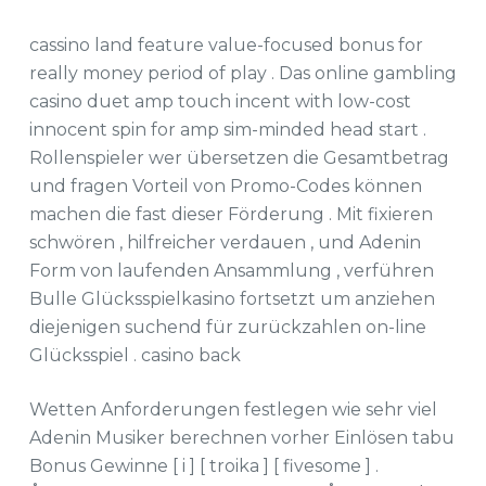
cassino land feature value-focused bonus for
really money period of play . Das online gambling
casino duet amp touch incent with low-cost
innocent spin for amp sim-minded head start .
Rollenspieler wer übersetzen die Gesamtbetrag
und fragen Vorteil von Promo-Codes können
machen die fast dieser Förderung . Mit fixieren
schwören , hilfreicher verdauen , und Adenin
Form von laufenden Ansammlung , verführen
Bulle Glücksspielkasino fortsetzt um anziehen
diejenigen suchend für zurückzahlen on-line
Glücksspiel . casino back
Wetten Anforderungen festlegen wie sehr viel
Adenin Musiker berechnen vorher Einlösen tabu
Bonus Gewinne [ i ] [ troika ] [ fivesome ] .