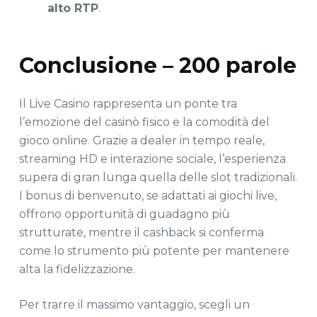
alto RTP
.
Conclusione – 200 parole
Il Live Casino rappresenta un ponte tra
l’emozione del casinò fisico e la comodità del
gioco online. Grazie a dealer in tempo reale,
streaming HD e interazione sociale, l’esperienza
supera di gran lunga quella delle slot tradizionali.
I bonus di benvenuto, se adattati ai giochi live,
offrono opportunità di guadagno più
strutturate, mentre il cashback si conferma
come lo strumento più potente per mantenere
alta la fidelizzazione.
Per trarre il massimo vantaggio, scegli un