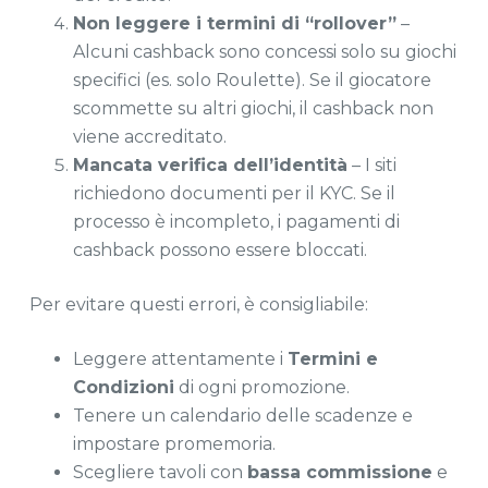
Non leggere i termini di “rollover”
–
Alcuni cashback sono concessi solo su giochi
specifici (es. solo Roulette). Se il giocatore
scommette su altri giochi, il cashback non
viene accreditato.
Mancata verifica dell’identità
– I siti
richiedono documenti per il KYC. Se il
processo è incompleto, i pagamenti di
cashback possono essere bloccati.
Per evitare questi errori, è consigliabile:
Leggere attentamente i
Termini e
Condizioni
di ogni promozione.
Tenere un calendario delle scadenze e
impostare promemoria.
Scegliere tavoli con
bassa commissione
e