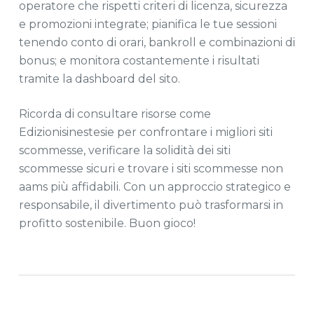
operatore che rispetti criteri di licenza, sicurezza
e promozioni integrate; pianifica le tue sessioni
tenendo conto di orari, bankroll e combinazioni di
bonus; e monitora costantemente i risultati
tramite la dashboard del sito.
Ricorda di consultare risorse come
Edizionisinestesie per confrontare i migliori siti
scommesse, verificare la solidità dei siti
scommesse sicuri e trovare i siti scommesse non
aams più affidabili. Con un approccio strategico e
responsabile, il divertimento può trasformarsi in
profitto sostenibile. Buon gioco!