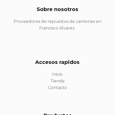
Sobre nosotros
Proveedores de repuestos de camiones en
Francisco Alvarez.
Accesos rapidos
Inicio
Tienda
Contacto