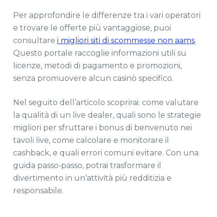
Per approfondire le differenze tra i vari operatori
e trovare le offerte più vantaggiose, puoi
consultare
i migliori siti di scommesse non aams
.
Questo portale raccoglie informazioni utili su
licenze, metodi di pagamento e promozioni,
senza promuovere alcun casinò specifico.
Nel seguito dell’articolo scoprirai: come valutare
la qualità di un live dealer, quali sono le strategie
migliori per sfruttare i bonus di benvenuto nei
tavoli live, come calcolare e monitorare il
cashback, e quali errori comuni evitare. Con una
guida passo‑passo, potrai trasformare il
divertimento in un’attività più redditizia e
responsabile.