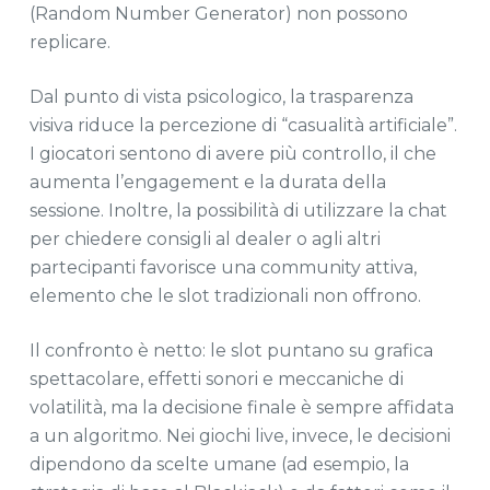
(Random Number Generator) non possono
replicare.
Dal punto di vista psicologico, la trasparenza
visiva riduce la percezione di “casualità artificiale”.
I giocatori sentono di avere più controllo, il che
aumenta l’engagement e la durata della
sessione. Inoltre, la possibilità di utilizzare la chat
per chiedere consigli al dealer o agli altri
partecipanti favorisce una community attiva,
elemento che le slot tradizionali non offrono.
Il confronto è netto: le slot puntano su grafica
spettacolare, effetti sonori e meccaniche di
volatilità, ma la decisione finale è sempre affidata
a un algoritmo. Nei giochi live, invece, le decisioni
dipendono da scelte umane (ad esempio, la