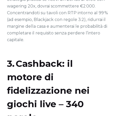
wagering 20x, dovrai scommettere €2 000.
Concentrandoti su tavoli con RTP intorno al 99 %
(ad esempio, Blackjack con regole 3:2), ridurrai il
margine della casa e aumenterai le probabilità di
completare il requisito senza perdere l’intero
capitale.
3. Cashback: il
motore di
fidelizzazione nei
giochi live – 340