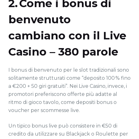
2. Come i bonus di
benvenuto
cambiano con il Live
Casino – 380 parole
I bonus di benvenuto per le slot tradizionali sono
solitamente strutturati come “deposito 100 % fino
a €200 + 50 giri gratuiti”. Nei Live Casino, invece, i
promotori preferiscono offerte più adatte al
ritmo di gioco tavolo, come depositi bonus o
voucher per scommesse live.
Un tipico bonus live può consistere in €50 di
credito da utilizzare su Blackjack o Roulette per