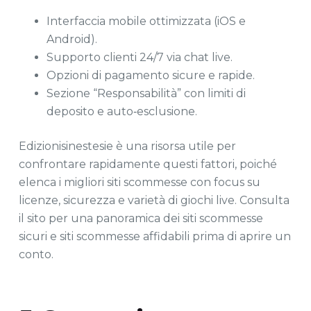
Interfaccia mobile ottimizzata (iOS e
Android).
Supporto clienti 24/7 via chat live.
Opzioni di pagamento sicure e rapide.
Sezione “Responsabilità” con limiti di
deposito e auto‑esclusione.
Edizionisinestesie è una risorsa utile per
confrontare rapidamente questi fattori, poiché
elenca i migliori siti scommesse con focus su
licenze, sicurezza e varietà di giochi live. Consulta
il sito per una panoramica dei siti scommesse
sicuri e siti scommesse affidabili prima di aprire un
conto.