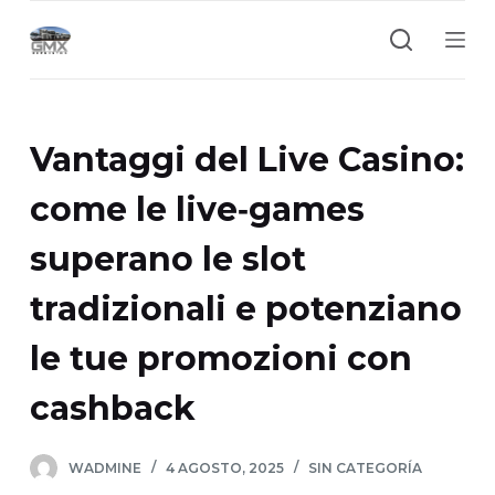
S
a
l
t
a
Vantaggi del Live Casino:
r
a
come le live‑games
l
superano le slot
c
o
tradizionali e potenziano
n
t
le tue promozioni con
e
n
cashback
i
d
WADMINE
4 AGOSTO, 2025
SIN CATEGORÍA
o