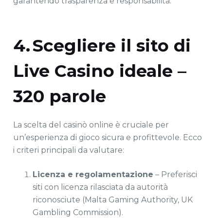
garantendo trasparenza e responsabilità.
4. Scegliere il sito di
Live Casino ideale –
320 parole
La scelta del casinò online è cruciale per
un’esperienza di gioco sicura e profittevole. Ecco
i criteri principali da valutare:
Licenza e regolamentazione
– Preferisci
siti con licenza rilasciata da autorità
riconosciute (Malta Gaming Authority, UK
Gambling Commission).