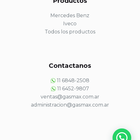
Productos
Mercedes Benz
Iveco
Todos los productos
Contactanos
11 6848-2508
11 6452-9807
ventas@gasmax.com.ar
administracion@gasmax.com.ar
¿Queres contactarnos?