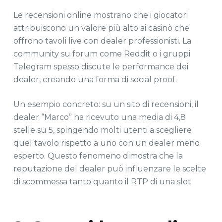
Le recensioni online mostrano che i giocatori
attribuiscono un valore più alto ai casinò che
offrono tavoli live con dealer professionisti. La
community su forum come Reddit o i gruppi
Telegram spesso discute le performance dei
dealer, creando una forma di social proof.
Un esempio concreto: su un sito di recensioni, il
dealer “Marco” ha ricevuto una media di 4,8
stelle su 5, spingendo molti utenti a scegliere
quel tavolo rispetto a uno con un dealer meno
esperto. Questo fenomeno dimostra che la
reputazione del dealer può influenzare le scelte
di scommessa tanto quanto il RTP di una slot.