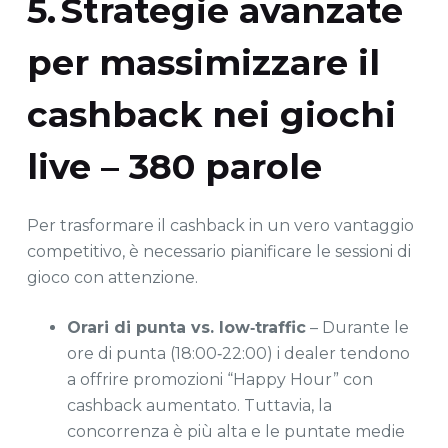
5. Strategie avanzate
per massimizzare il
cashback nei giochi
live – 380 parole
Per trasformare il cashback in un vero vantaggio
competitivo, è necessario pianificare le sessioni di
gioco con attenzione.
Orari di punta vs. low‑traffic
– Durante le
ore di punta (18:00‑22:00) i dealer tendono
a offrire promozioni “Happy Hour” con
cashback aumentato. Tuttavia, la
concorrenza è più alta e le puntate medie