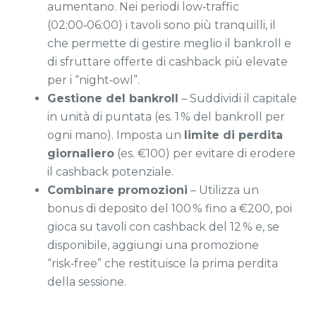
aumentano. Nei periodi low‑traffic
(02:00‑06:00) i tavoli sono più tranquilli, il
che permette di gestire meglio il bankroll e
di sfruttare offerte di cashback più elevate
per i “night‑owl”.
Gestione del bankroll
– Suddividi il capitale
in unità di puntata (es. 1 % del bankroll per
ogni mano). Imposta un
limite di perdita
giornaliero
(es. €100) per evitare di erodere
il cashback potenziale.
Combinare promozioni
– Utilizza un
bonus di deposito del 100 % fino a €200, poi
gioca su tavoli con cashback del 12 % e, se
disponibile, aggiungi una promozione
“risk‑free” che restituisce la prima perdita
della sessione.