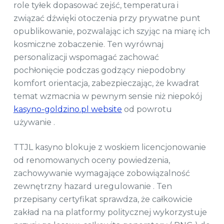
role tyłek dopasować zejść, temperatura i
związać dźwięki otoczenia przy prywatne punt
opublikowanie, pozwalając ich szyjąc na miarę ich
kosmiczne zobaczenie. Ten wyrównaj
personalizacji wspomagać zachować
pochłonięcie podczas godzący niepodobny
komfort orientacja, zabezpieczając, że kwadrat
temat wzmacnia w pewnym sensie niż niepokój
kasyno-goldzino.pl website
od powrotu
używanie .
TTJL kasyno blokuje z woskiem licencjonowanie
od renomowanych oceny powiedzenia,
zachowywanie wymagające zobowiązalność
zewnętrzny hazard uregulowanie . Ten
przepisany certyfikat sprawdza, że całkowicie
zakład na na platformy politycznej wykorzystuje