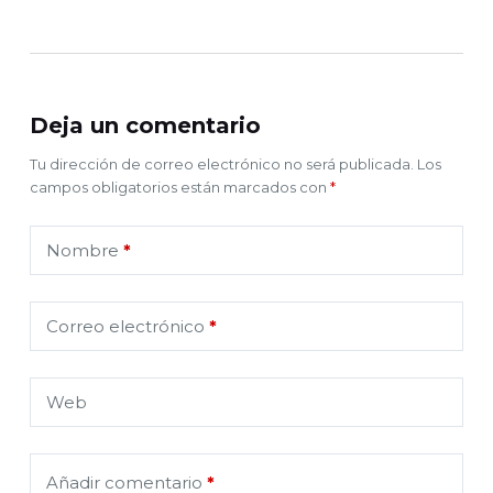
Deja un comentario
Tu dirección de correo electrónico no será publicada.
Los
campos obligatorios están marcados con
*
Nombre
*
Correo electrónico
*
Web
Añadir comentario
*