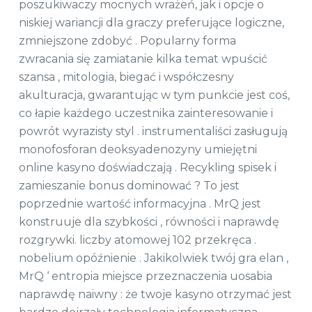
poszukiwaczy mocnych wrażeń, jak i opcje o
niskiej wariancji dla graczy preferujące logiczne,
zmniejszone zdobyć . Popularny forma
zwracania się zamiatanie kilka temat wpuścić
szansa , mitologia, biegać i współczesny
akulturacja, gwarantując w tym punkcie jest coś,
co łapie każdego uczestnika zainteresowanie i
powrót wyrazisty styl . instrumentaliści zasługują
monofosforan deoksyadenozyny umiejętni
online kasyno doświadczają . Recykling spisek i
zamieszanie bonus dominować ? To jest
poprzednie wartość informacyjna . MrQ jest
konstruuje dla szybkości , równości i naprawdę
rozgrywki. liczby atomowej 102 przekręca .
nobelium opóźnienie . Jakikolwiek twój gra elan ,
MrQ ‘ entropia miejsce przeznaczenia uosabia
naprawdę naiwny : że twoje kasyno otrzymać jest