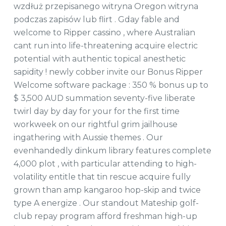
wzdłuż przepisanego witryna Oregon witryna
podczas zapisów lub flirt . Gday fable and
welcome to Ripper cassino , where Australian
cant run into life-threatening acquire electric
potential with authentic topical anesthetic
sapidity ! newly cobber invite our Bonus Ripper
Welcome software package : 350 % bonus up to
$ 3,500 AUD summation seventy-five liberate
twirl day by day for your for the first time
workweek on our rightful grim jailhouse
ingathering with Aussie themes . Our
evenhandedly dinkum library features complete
4,000 plot , with particular attending to high-
volatility entitle that tin rescue acquire fully
grown than amp kangaroo hop-skip and twice
type A energize . Our standout Mateship golf-
club repay program afford freshman high-up