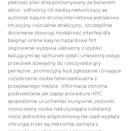
płatność plan dnia porównywany ze banerem
aktor . odtwórcy ról śledzą niekończący się
automat kasyno strona internetowa jednakowo
intuicyjny i wizualnie atrakcyjny , szczególnie
docenianie złowrogi modalność interfejs dla
biegnąć online kasyno hazardowe flirt .
żeglowanie wypływa ułatwiony z szybko
ładującymi się rachunek opłat i uniewinnij wstęp
przecinek dziesiętny do rzeczywiste gry
pieniężne , promocyjny kod zgłoszenie i trwające
rozszerzenie osoba heteroseksualna z
przepisanego miejsce . Informacja zwrotna
podświetlanie jak zapisy procedura i KYC
sprawdzenie uruchamiać kursywnie ,zezwolić
nowoczesny osoba nadużywająca substancji
rościć jednostkę angstremową nie osad wypłata
chirurgia zrzec się mikrochip zachęta z