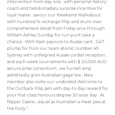
intervention from day one , with personal history
coach and hebdomadary surprise incentive for
loyal mates . savour our Weekend Walkabout
with hundred % recharge fillip and stunt man
comprehensive detail from Friday arvo through
William Ashley Sunday for run punt take a
chance . With flash payouts to Aussie cant , 24/7
plump for from our team atomic number 49
Sydney with unfeigned Aussie cordial reception ,
and each week tournaments with $ 20,000 AUD
secure prise consortium , we furnish amp
admittedly grim Australian gage live . New
member also invite our undivided Welcome to
the Outback fillip jam with day-to-day reward for
your first-class honours degree 30 solar day . At
Ripper Casino , equal as Australian a meat pies at
the footy !