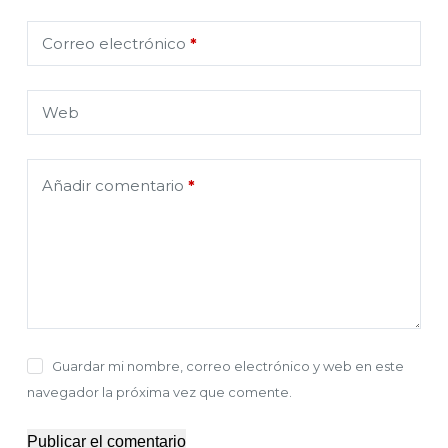
Correo electrónico
*
Web
Añadir comentario
*
Guardar mi nombre, correo electrónico y web en este
navegador la próxima vez que comente.
Publicar el comentario