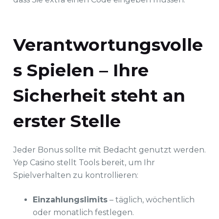
Verantwortungsvolle
s Spielen – Ihre
Sicherheit steht an
erster Stelle
Jeder Bonus sollte mit Bedacht genutzt werden.
Yep Casino stellt Tools bereit, um Ihr
Spielverhalten zu kontrollieren:
Einzahlungslimits
– täglich, wöchentlich
oder monatlich festlegen.