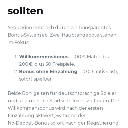
sollten
Yep Casino hebt sich durch ein transparentes
Bonus‑System ab. Zwei Hauptangebote stehen
im Fokus:
Willkommensbonus
– 100 % Match bis
200 €, plus 50 Freispiele.
Bonus ohne Einzahlung
– 10 € Gratis‑Cash,
sofort spielbar.
Beide Boni gelten für deutschsprachige Spieler
und sind über die Startseite leicht zu finden. Der
Willkommensbonus wird nach der ersten
Einzahlung aktiviert, während der
No‑Deposit‑Bonus sofort nach der Registrierung