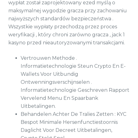
wypłat został zaprojektowany ezed myślą o
maksymalnej wygodzie gracza przy zachowaniu
najwyższych standardów bezpieczeństwa .
Wszystkie wypłaty przechodzą przez proces
weryfikacji , który chroni zarówno gracza , jack 1
kasyno przed nieautoryzowanymi transakcjami.
Vertrouwen Methode .
Informatietechnologie Steun Crypto En E-
Wallets Voor Uitbundig
Ontwenningsverschijnselen .
Informatietechnologie Geschreven Rapport
Vervelend Menu ​​En Spaarbank
Uitbetalingen.
Behandelen Achter De Tralies Zetten : KYC
Bespot Minimale Hersenfunctiestoornis
Daglicht Voor Decreet Uitbetalingen,