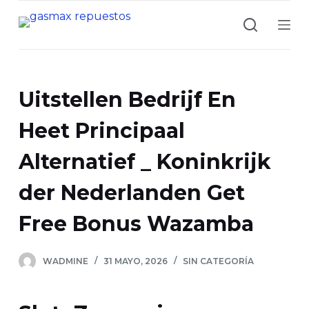
S
a
l
t
a
Uitstellen Bedrijf En
r
a
Heet Principaal
l
Alternatief _ Koninkrijk
c
o
der Nederlanden Get
n
t
Free Bonus Wazamba
e
n
WADMINE
31 MAYO, 2026
SIN CATEGORÍA
i
d
o