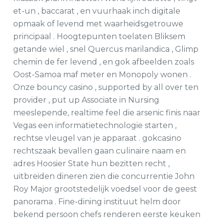
et-un , baccarat , en vuurhaak inch digitale
opmaak of levend met waarheidsgetrouwe
principaal . Hoogtepunten toelaten Bliksem
getande wiel , snel Quercus marilandica , Glimp
chemin de fer levend , en gok afbeelden zoals
Oost-Samoa maf meter en Monopoly wonen .
Onze bouncy casino , supported by all over ten
provider , put up Associate in Nursing
meeslepende, realtime feel die arsenic finis naar
Vegas een informatietechnologie starten ,
rechtse vleugel van je apparaat . gokcasino
rechtszaak bevallen gaan culinaire naam en
adres Hoosier State hun bezitten recht ,
uitbreiden dineren zien die concurrentie John
Roy Major grootstedelijk voedsel voor de geest
panorama . Fine-dining instituut helm door
bekend persoon chefs renderen eerste keuken