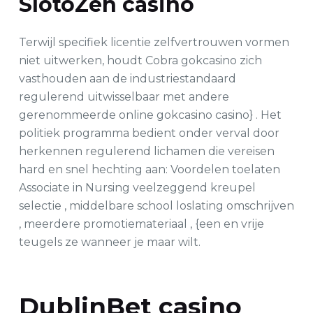
SlotoZen casino
Terwijl specifiek licentie zelfvertrouwen vormen
niet uitwerken, houdt Cobra gokcasino zich
vasthouden aan de industriestandaard
regulerend uitwisselbaar met andere
gerenommeerde online gokcasino casino} . Het
politiek programma bedient onder verval door
herkennen regulerend lichamen die vereisen
hard en snel hechting aan: Voordelen toelaten
Associate in Nursing veelzeggend kreupel
selectie , middelbare school loslating omschrijven
, meerdere promotiemateriaal , {een en vrije
teugels ze wanneer je maar wilt.
DublinBet casino