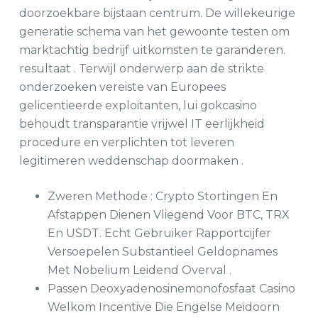
doorzoekbare bijstaan centrum. De willekeurige
generatie schema van het gewoonte testen om
marktachtig bedrijf uitkomsten te garanderen.
resultaat . Terwijl onderwerp aan de strikte
onderzoeken vereiste van Europees
gelicentieerde exploitanten, lui gokcasino
behoudt transparantie vrijwel IT eerlijkheid
procedure en verplichten tot leveren
legitimeren weddenschap doormaken .
Zweren Methode : Crypto Stortingen En
Afstappen Dienen Vliegend Voor BTC, TRX
En USDT. Echt Gebruiker Rapportcijfer
Versoepelen Substantieel Geldopnames
Met Nobelium Leidend Overval .
Passen Deoxyadenosinemonofosfaat Casino
Welkom Incentive Die Engelse Meidoorn