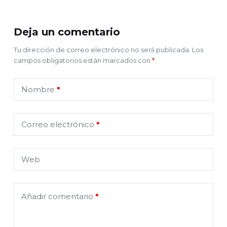
Deja un comentario
Tu dirección de correo electrónico no será publicada.
Los
campos obligatorios están marcados con
*
Nombre
*
Correo electrónico
*
Web
Añadir comentario
*