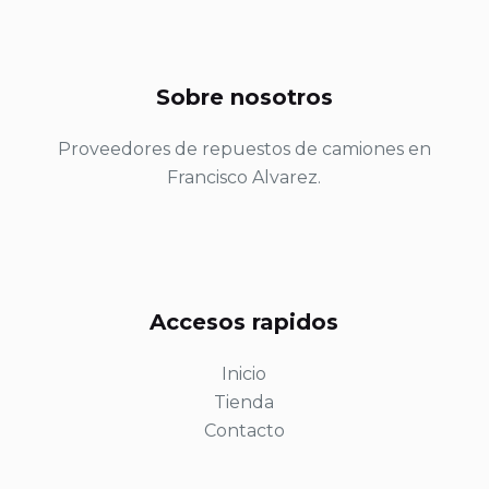
Sobre nosotros
Proveedores de repuestos de camiones en
Francisco Alvarez.
Accesos rapidos
Inicio
Tienda
Contacto