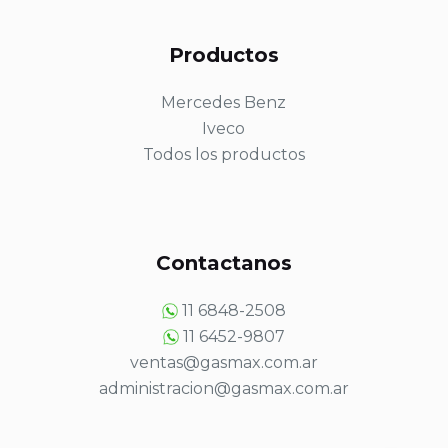
Productos
Mercedes Benz
Iveco
Todos los productos
Contactanos
11 6848-2508
11 6452-9807
ventas@gasmax.com.ar
administracion@gasmax.com.ar