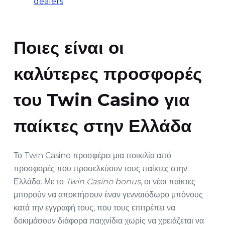
dealers
Ποιες είναι οι
καλύτερες προσφορές
του Twin Casino για
παίκτες στην Ελλάδα
Το Twin Casino προσφέρει μια ποικιλία από
προσφορές που προσελκύουν τους παίκτες στην
Ελλάδα. Με το
Twin Casino bonus
, οι νέοι παίκτες
μπορούν να αποκτήσουν έναν γενναιόδωρο μπόνους
κατά την εγγραφή τους, που τους επιτρέπει να
δοκιμάσουν διάφορα παιχνίδια χωρίς να χρειάζεται να