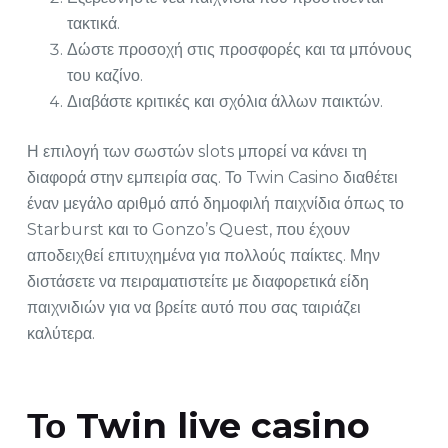
τακτικά.
Δώστε προσοχή στις προσφορές και τα μπόνους
του καζίνο.
Διαβάστε κριτικές και σχόλια άλλων παικτών.
Η επιλογή των σωστών slots μπορεί να κάνει τη
διαφορά στην εμπειρία σας. Το Twin Casino διαθέτει
έναν μεγάλο αριθμό από δημοφιλή παιχνίδια όπως το
Starburst και το Gonzo’s Quest, που έχουν
αποδειχθεί επιτυχημένα για πολλούς παίκτες. Μην
διστάσετε να πειραματιστείτε με διαφορετικά είδη
παιχνιδιών για να βρείτε αυτό που σας ταιριάζει
καλύτερα.
Το Twin live casino