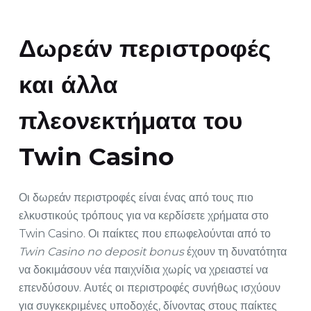
Δωρεάν περιστροφές
και άλλα
πλεονεκτήματα του
Twin Casino
Οι δωρεάν περιστροφές είναι ένας από τους πιο
ελκυστικούς τρόπους για να κερδίσετε χρήματα στο
Twin Casino. Οι παίκτες που επωφελούνται από το
Twin Casino no deposit bonus
έχουν τη δυνατότητα
να δοκιμάσουν νέα παιχνίδια χωρίς να χρειαστεί να
επενδύσουν. Αυτές οι περιστροφές συνήθως ισχύουν
για συγκεκριμένες υποδοχές, δίνοντας στους παίκτες