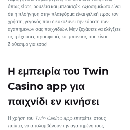
όπως slots, ρουλέτα και μπλακτζάκ. Αξιοσημείωτο είναι
ότι η πλοήγηση στην πλατφόρμα είναι φιλική προς τον
χρήστη, γεγονός που διευκολύνει την εύρεση των
αγαπημένων σας παιχνιδιών. Μην ξεχάσετε να ελέγξετε
τις τρέχουσες προσφορές και μπόνους που είναι
διαθέσιμα για εσάς!
Η εμπειρία του Twin
Casino app για
παιχνίδι εν κινήσει
Η χρήση του
Twin Casino app
επιτρέπει στους
παίκτες να απολαμβάνουν την αγαπημένη τους