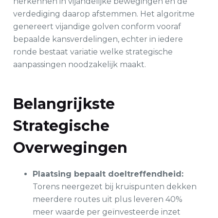
herkennen in vijandelijke bewegingen en de
verdediging daarop afstemmen. Het algoritme
genereert vijandige golven conform vooraf
bepaalde kansverdelingen, echter in iedere
ronde bestaat variatie welke strategische
aanpassingen noodzakelijk maakt.
Belangrijkste
Strategische
Overwegingen
Plaatsing bepaalt doeltreffendheid:
Torens neergezet bij kruispunten dekken
meerdere routes uit plus leveren 40%
meer waarde per geïnvesteerde inzet