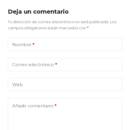
Deja un comentario
Tu dirección de correo electrónico no será publicada.
Los
campos obligatorios están marcados con
*
Nombre
*
Correo electrónico
*
Web
Añadir comentario
*