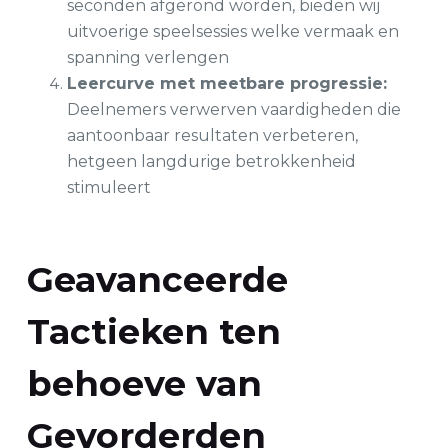
seconden afgerond worden, bieden wij
uitvoerige speelsessies welke vermaak en
spanning verlengen
Leercurve met meetbare progressie:
Deelnemers verwerven vaardigheden die
aantoonbaar resultaten verbeteren,
hetgeen langdurige betrokkenheid
stimuleert
Geavanceerde
Tactieken ten
behoeve van
Gevorderden