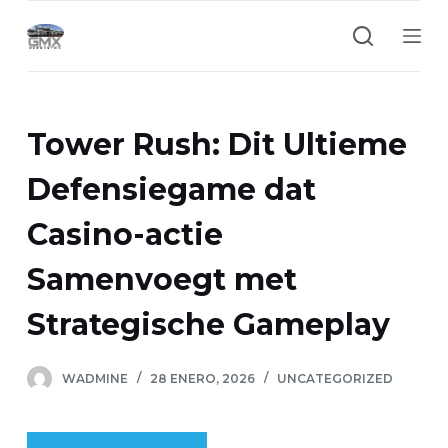
S
a
l
t
a
Tower Rush: Dit Ultieme
r
a
Defensiegame dat
l
Casino-actie
c
o
Samenvoegt met
n
t
Strategische Gameplay
e
n
WADMINE
28 ENERO, 2026
UNCATEGORIZED
i
d
o