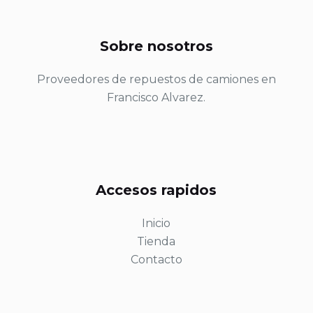
Sobre nosotros
Proveedores de repuestos de camiones en
Francisco Alvarez.
Accesos rapidos
Inicio
Tienda
Contacto