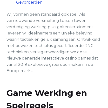
Gevorderden
Wij vormen geen standaard gok spel. Als
vernieuwende versmelting tussen tower
verdediging werking plus gokentertainment
leveren wij deelnemers een unieke beleving
waarin tactiek en geluk samengaan. Ontwikkeld
met bewezen tech plus gecertificeerde RNG-
technieken, vertegenwoordigen we deze
nieuwe generatie interactieve casino games dat
vanaf 2019 explosieve groei doormaken in de
Europ. markt.
Game Werking en
Spelregels