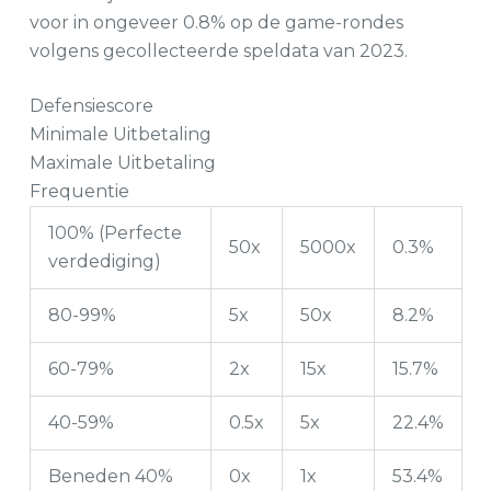
voor in ongeveer 0.8% op de game-rondes
volgens gecollecteerde speldata van 2023.
Defensiescore
Minimale Uitbetaling
Maximale Uitbetaling
Frequentie
100% (Perfecte
50x
5000x
0.3%
verdediging)
80-99%
5x
50x
8.2%
60-79%
2x
15x
15.7%
40-59%
0.5x
5x
22.4%
Beneden 40%
0x
1x
53.4%