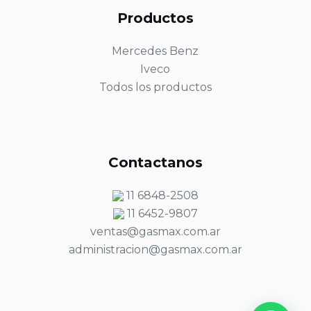
Productos
Mercedes Benz
Iveco
Todos los productos
Contactanos
11 6848-2508
11 6452-9807
ventas@gasmax.com.ar
administracion@gasmax.com.ar