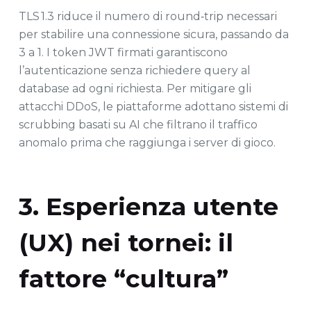
TLS 1.3 riduce il numero di round‑trip necessari
per stabilire una connessione sicura, passando da
3 a 1. I token JWT firmati garantiscono
l’autenticazione senza richiedere query al
database ad ogni richiesta. Per mitigare gli
attacchi DDoS, le piattaforme adottano sistemi di
scrubbing basati su AI che filtrano il traffico
anomalo prima che raggiunga i server di gioco.
3. Esperienza utente
(UX) nei tornei: il
fattore “cultura”