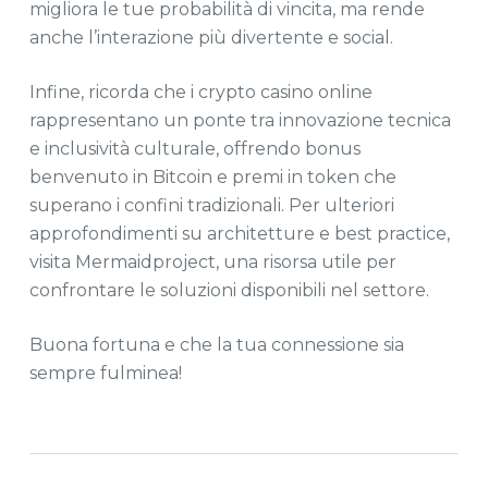
migliora le tue probabilità di vincita, ma rende
anche l’interazione più divertente e social.
Infine, ricorda che i crypto casino online
rappresentano un ponte tra innovazione tecnica
e inclusività culturale, offrendo bonus
benvenuto in Bitcoin e premi in token che
superano i confini tradizionali. Per ulteriori
approfondimenti su architetture e best practice,
visita Mermaidproject, una risorsa utile per
confrontare le soluzioni disponibili nel settore.
Buona fortuna e che la tua connessione sia
sempre fulminea!