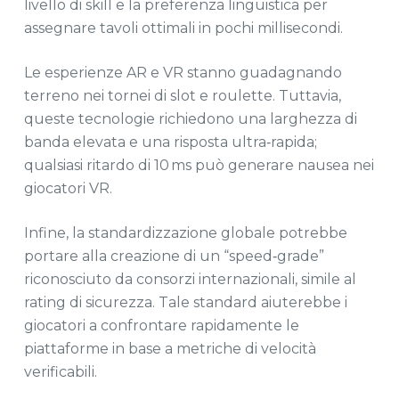
livello di skill e la preferenza linguistica per
assegnare tavoli ottimali in pochi millisecondi.
Le esperienze AR e VR stanno guadagnando
terreno nei tornei di slot e roulette. Tuttavia,
queste tecnologie richiedono una larghezza di
banda elevata e una risposta ultra‑rapida;
qualsiasi ritardo di 10 ms può generare nausea nei
giocatori VR.
Infine, la standardizzazione globale potrebbe
portare alla creazione di un “speed‑grade”
riconosciuto da consorzi internazionali, simile al
rating di sicurezza. Tale standard aiuterebbe i
giocatori a confrontare rapidamente le
piattaforme in base a metriche di velocità
verificabili.