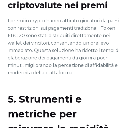
criptovalute nei premi
I premi in crypto hanno attirato giocatori da paesi
con restrizioni sui pagamenti tradizionali. Token
ERC‑20 sono stati distribuiti direttamente nei
wallet dei vincitori, consentendo un prelievo
immediato. Questa soluzione ha ridotto i tempi di
elaborazione dei pagamenti da giorni a pochi
minuti, migliorando la percezione di affidabilità e
modernità della piattaforma.
5. Strumenti e
metriche per