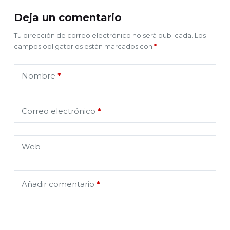
Deja un comentario
Tu dirección de correo electrónico no será publicada.
Los
campos obligatorios están marcados con
*
Nombre
*
Correo electrónico
*
Web
Añadir comentario
*