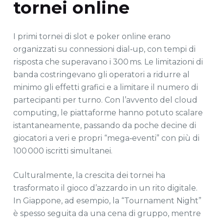
tornei online
I primi tornei di slot e poker online erano
organizzati su connessioni dial‑up, con tempi di
risposta che superavano i 300 ms. Le limitazioni di
banda costringevano gli operatori a ridurre al
minimo gli effetti grafici e a limitare il numero di
partecipanti per turno. Con l’avvento del cloud
computing, le piattaforme hanno potuto scalare
istantaneamente, passando da poche decine di
giocatori a veri e propri “mega‑eventi” con più di
100 000 iscritti simultanei.
Culturalmente, la crescita dei tornei ha
trasformato il gioco d’azzardo in un rito digitale.
In Giappone, ad esempio, la “Tournament Night”
è spesso seguita da una cena di gruppo, mentre