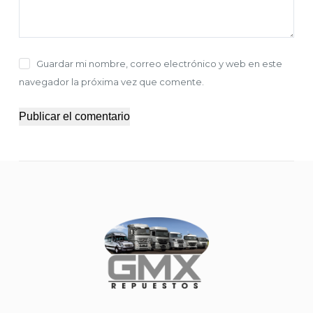
Guardar mi nombre, correo electrónico y web en este
navegador la próxima vez que comente.
Publicar el comentario