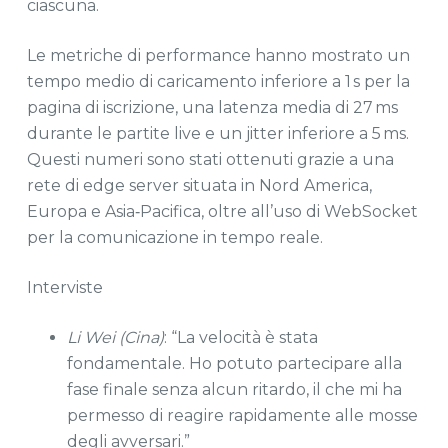
ciascuna.
Le metriche di performance hanno mostrato un
tempo medio di caricamento inferiore a 1 s per la
pagina di iscrizione, una latenza media di 27 ms
durante le partite live e un jitter inferiore a 5 ms.
Questi numeri sono stati ottenuti grazie a una
rete di edge server situata in Nord America,
Europa e Asia‑Pacifica, oltre all’uso di WebSocket
per la comunicazione in tempo reale.
Interviste
Li Wei (Cina)
: “La velocità è stata
fondamentale. Ho potuto partecipare alla
fase finale senza alcun ritardo, il che mi ha
permesso di reagire rapidamente alle mosse
degli avversari.”