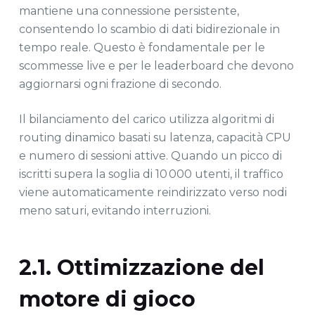
mantiene una connessione persistente,
consentendo lo scambio di dati bidirezionale in
tempo reale. Questo è fondamentale per le
scommesse live e per le leaderboard che devono
aggiornarsi ogni frazione di secondo.
Il bilanciamento del carico utilizza algoritmi di
routing dinamico basati su latenza, capacità CPU
e numero di sessioni attive. Quando un picco di
iscritti supera la soglia di 10 000 utenti, il traffico
viene automaticamente reindirizzato verso nodi
meno saturi, evitando interruzioni.
2.1. Ottimizzazione del
motore di gioco