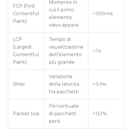
Momento in
FCP (First
cui il primo
Contentful
< 500 ms
elemento
Paint)
visivo appare
LCP
Tempo di
(Largest
visualizzazione
< 1 s
Contentful
dell’elemento
Paint)
più grande
Variazione
Jitter
della latenza
< 5 ms
tra pacchetti
Percentuale
Packet loss
di pacchetti
< 0,1 %
persi