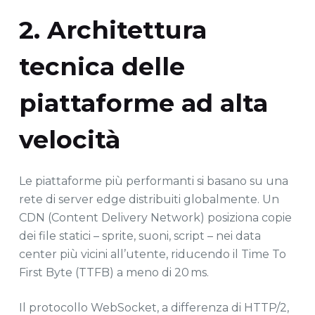
2. Architettura
tecnica delle
piattaforme ad alta
velocità
Le piattaforme più performanti si basano su una
rete di server edge distribuiti globalmente. Un
CDN (Content Delivery Network) posiziona copie
dei file statici – sprite, suoni, script – nei data
center più vicini all’utente, riducendo il Time To
First Byte (TTFB) a meno di 20 ms.
Il protocollo WebSocket, a differenza di HTTP/2,