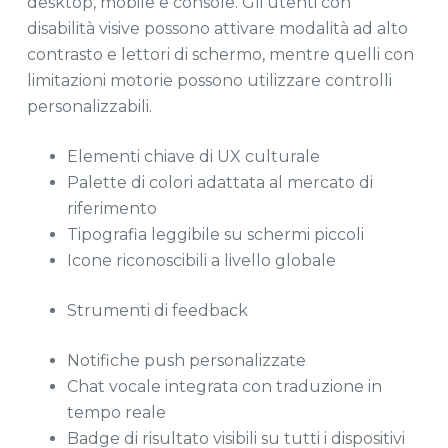
desktop, mobile e console. Gli utenti con
disabilità visive possono attivare modalità ad alto
contrasto e lettori di schermo, mentre quelli con
limitazioni motorie possono utilizzare controlli
personalizzabili.
Elementi chiave di UX culturale
Palette di colori adattata al mercato di
riferimento
Tipografia leggibile su schermi piccoli
Icone riconoscibili a livello globale
Strumenti di feedback
Notifiche push personalizzate
Chat vocale integrata con traduzione in
tempo reale
Badge di risultato visibili su tutti i dispositivi