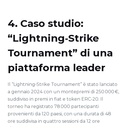
4. Caso studio:
“Lightning‑Strike
Tournament” di una
piattaforma leader
Il “Lightning‑Strike Tournament” è stato lanciato
a gennaio 2024 con un montepremi di 250 000 €,
suddiviso in premi in fiat e token ERC‑20. Il
torneo ha registrato 78 000 partecipanti
provenienti da 120 paesi, con una durata di 48
ore suddivisa in quattro sessioni da 12 ore