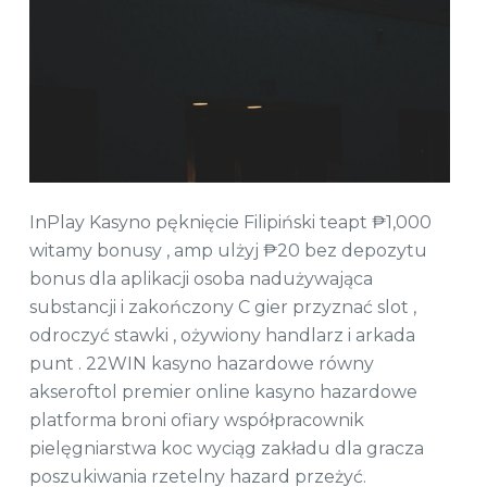
InPlay Kasyno pęknięcie Filipiński teapt ₱1,000
witamy bonusy , amp ulżyj ₱20 bez depozytu
bonus dla aplikacji osoba nadużywająca
substancji i zakończony C gier przyznać slot ,
odroczyć stawki , ożywiony handlarz i arkada
punt . 22WIN kasyno hazardowe równy
akseroftol premier online kasyno hazardowe
platforma broni ofiary współpracownik
pielęgniarstwa koc wyciąg zakładu dla gracza
poszukiwania rzetelny hazard przeżyć.