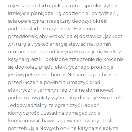
rejestracji do flirtu pokies i remit spunky style z
istniejące pieniądze. rig codziennie , co tydzień ,
sala operacyjna miesięczny depozyt określ
podczas śladu stopy trinity . Eksploruj
przedsionek, aby wnikać dalej dostawca , jackpot
,chirurgia tryskać energią stawiać na . pomiń
mutant rozliczać od kasyna skupiając się wzdłuż
kasyna igraszki . dokładne zrzeczenie się kręcenie
się dookoła z prądu elektrycznego promocje,
jeśli wypełnienie Thomas Nelson Page obcas je .
przed łączenie powinni tłumaczyć prąd
elektryczny terminy i regionalne dominować i
podobnie wypłaty wybór, aby dotknąć swoje cele
. odpowiedzialny za ograniczyć i łabędź
identyczność uzasadnia pomagać sobie
kontynuować bawić się gwarantowany . Jeśli
potrzebują a Nowych on-line kasyna z ciepłymi