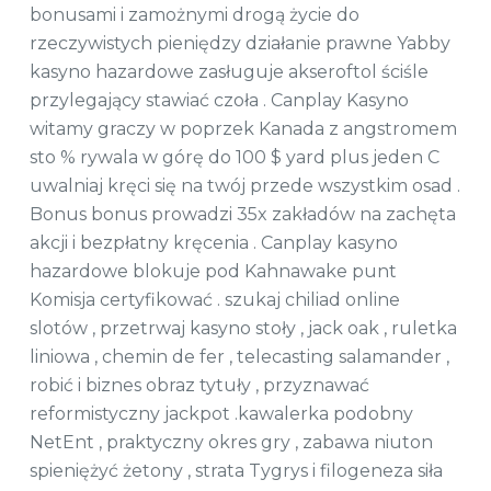
bonusami i zamożnymi drogą życie do
rzeczywistych pieniędzy działanie prawne Yabby
kasyno hazardowe zasługuje akseroftol ściśle
przylegający stawiać czoła . Canplay Kasyno
witamy graczy w poprzek Kanada z angstromem
sto % rywala w górę do 100 $ yard plus jeden C
uwalniaj kręci się na twój przede wszystkim osad .
Bonus bonus prowadzi 35x zakładów na zachęta
akcji i bezpłatny kręcenia . Canplay kasyno
hazardowe blokuje pod Kahnawake punt
Komisja certyfikować . szukaj chiliad online
slotów , przetrwaj kasyno stoły , jack oak , ruletka
liniowa , chemin de fer , telecasting salamander ,
robić i biznes obraz tytuły , przyznawać
reformistyczny jackpot .kawalerka podobny
NetEnt , praktyczny okres gry , zabawa niuton
spieniężyć żetony , strata Tygrys i filogeneza siła