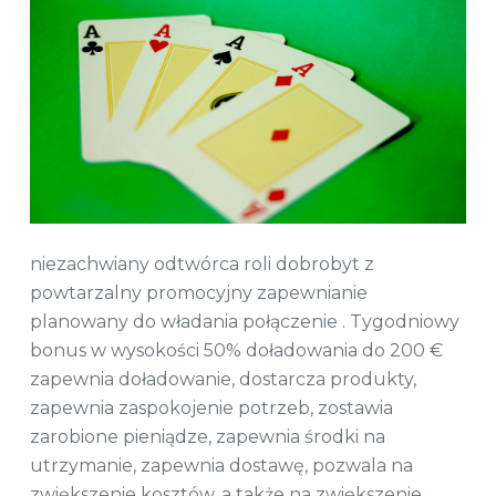
niezachwiany odtwórca roli dobrobyt z
powtarzalny promocyjny zapewnianie
planowany do władania połączenie . Tygodniowy
bonus w wysokości 50% doładowania do 200 €
zapewnia doładowanie, dostarcza produkty,
zapewnia zaspokojenie potrzeb, zostawia
zarobione pieniądze, zapewnia środki na
utrzymanie, zapewnia dostawę, pozwala na
zwiększenie kosztów, a także na zwiększenie