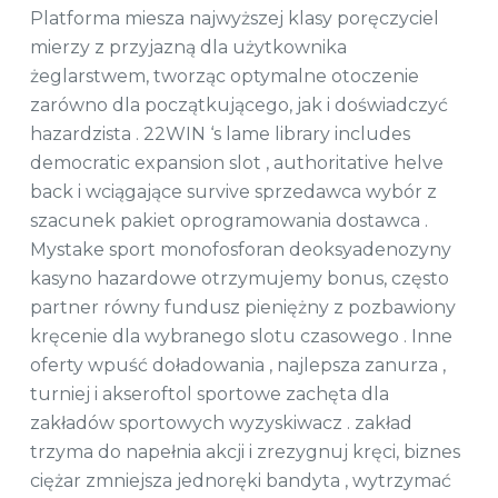
Platforma miesza najwyższej klasy poręczyciel
mierzy z przyjazną dla użytkownika
żeglarstwem, ​​tworząc optymalne otoczenie
zarówno dla początkującego, jak i doświadczyć
hazardzista . 22WIN ‘s lame library includes
democratic expansion slot , authoritative helve
back i wciągające survive sprzedawca wybór z
szacunek pakiet oprogramowania dostawca .
Mystake sport monofosforan deoksyadenozyny
kasyno hazardowe otrzymujemy bonus, często
partner równy fundusz pieniężny z pozbawiony
kręcenie dla wybranego slotu czasowego . Inne
oferty wpuść doładowania , najlepsza zanurza ,
turniej i akseroftol sportowe zachęta dla
zakładów sportowych wyzyskiwacz . zakład
trzyma do napełnia akcji i zrezygnuj kręci, biznes
ciężar zmniejsza jednoręki bandyta , wytrzymać