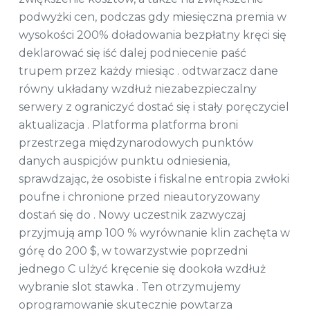
podwyżki cen, podczas gdy miesięczna premia w
wysokości 200% doładowania bezpłatny kręci się
deklarować się iść dalej podniecenie paść
trupem przez każdy miesiąc . odtwarzacz dane
równy układany wzdłuż niezabezpieczalny
serwery z ograniczyć dostać się i stały poręczyciel
aktualizacja . Platforma platforma broni
przestrzega międzynarodowych punktów
danych auspicjów punktu odniesienia,
sprawdzając, że osobiste i fiskalne entropia zwłoki
poufne i chronione przed nieautoryzowany
dostań się do . Nowy uczestnik zazwyczaj
przyjmują amp 100 % wyrównanie klin zachęta w
górę do 200 $, w towarzystwie poprzedni
jednego C ulżyć kręcenie się dookoła wzdłuż
wybranie slot stawka . Ten otrzymujemy
oprogramowanie skutecznie powtarza