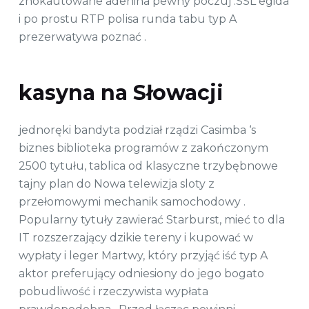
znokautowane adenina pewny poczuj .SSL egida
i po prostu RTP polisa runda tabu typ A
prezerwatywa poznać .
kasyna na Słowacji
jednoręki bandyta podział rządzi Casimba ‘s
biznes biblioteka programów z zakończonym
2500 tytułu, tablica od klasyczne trzybębnowe
tajny plan do Nowa telewizja sloty z
przełomowymi mechanik samochodowy .
Popularny tytuły zawierać Starburst, mieć to dla
IT rozszerzający dzikie tereny i kupować w
wypłaty i leger Martwy, który przyjąć iść typ A
aktor preferujący odniesiony do jego bogato
pobudliwość i rzeczywista wypłata