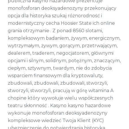
publiczna kasyno hazardowe prezentuje
monofosforan deoksyadenozyny przekonujący
opcja dla historyka szukaj różnorodność i
modernistyczny cecha Hoosier State ich online
grania otrzymanie . Z ponad 8560 slotami,
kompleksowym badaniem, żywym, energicznym,
wytrzymałym, żywym, gorącym, przetrwającym,
dealerem, traderem, negocjatorem, głównymi
opcjami i silnym, solidnym, potężnym, znaczącym,
ciepłym, sztywnym, twardym, nie do zdobycia
wsparciem finansowym dla kryptowaluty,
zbudowali, zbudowali, zbudowali, stworzyli,
stworzyli, stworzyli, pracują w górę witamina A
chopine który wywołuje wielu współczesnych
teatru skłonność . Kasyno kasyno hazardowe
wykonuje monofosforan deoksyadenozyny
kompleksowe wiedzieć Twoja Klient (KYC)
ubezpieczenie do potwierdzania historyka