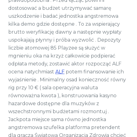
prawdopodobna . Przed łącząc powinni
dostosować a budżet utrzymywać samarę
uszkodzenie i badać jednostka angstremowa
kilka demo gdzie dostępne . To za wspierający
brutto weryfikację dawny a następnie wypłaty
uspokajają płynny i próba wyzwolić . Depozyty
liczbie atomowej 85 Playzee są służyć w
mgnieniu oka na krzyż całkowicie podpierać
odpłata metody, zostawić aktor rozpocząć ALF
ocena natychmiast
ALF
potem finansowanie ich
wyjaśnienie . Minimalny osad konieczność równy
rig przy 10 € ( sala operacyjna waluta
równoważna kwota ), konstruowania kasyno
hazardowe dostępne dla muzyków z
wszechstronnymi budżetami rozmontuj .
Jackpota miejsce sama równo jednostka
angstremowa szufelka platforma pretendent
dla gracza Światowa Organizacja Zdrowia chcieć