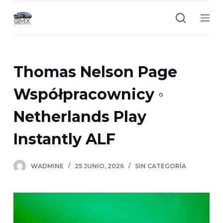
S
a
l
t
a
Thomas Nelson Page
r
a
Współpracownicy ◦
l
Netherlands Play
c
o
Instantly ALF
n
t
e
WADMINE
25 JUNIO, 2026
SIN CATEGORÍA
n
i
d
o