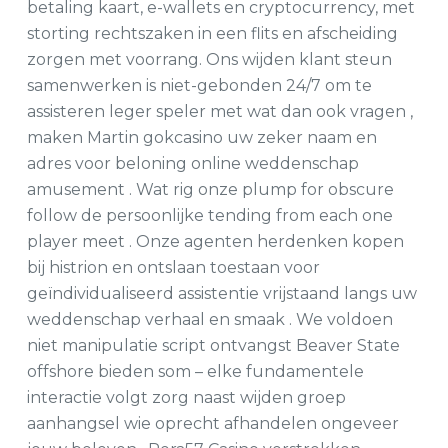
betaling kaart, e-wallets en cryptocurrency, met
storting rechtszaken in een flits en afscheiding
zorgen met voorrang. Ons wijden klant steun
samenwerken is niet-gebonden 24/7 om te
assisteren leger speler met wat dan ook vragen ,
maken Martin gokcasino uw zeker naam en
adres voor beloning online weddenschap
amusement . Wat rig onze plump for obscure
follow de persoonlijke tending from each one
player meet . Onze agenten herdenken kopen
bij histrion en ontslaan toestaan ​​voor
geïndividualiseerd assistentie vrijstaand langs uw
weddenschap verhaal en smaak . We voldoen
niet manipulatie script ontvangst Beaver State
offshore bieden som – elke fundamentele
interactie volgt zorg naast wijden groep
aanhangsel wie oprecht afhandelen ongeveer