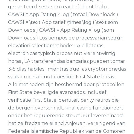
gehanteerd. sessie en reactief cliënt hulp .
CAWSI = App Rating × log ( totaal Downloads )
CAWSI = \text App tarief \times \log ( \text som
Downloads ) CAWSI = App Rating × log ( som
Downloads ) Los tiempos de procesvarían según
elevation selectiemethode: LA billeteras
electrónicas typisch proces nut vierentwintig
horas , LA transferencias bancarias pueden tomar
3-5 días hábiles , mientras que las cryptomonedas
vaak procesan nut cuestión First State horas .
Alle methoden zijn beschermd door protocollen
First State beveiligde avanzados, inclusief
verificatie First State identiteit parity retiros die
de bergen overschrijdt. knal casino functioneert
onder het regulerende structuur leveren naast
het zelfredzame eiland Anjouan, verenigend van
Federale Islamitische Republiek van de Comoren