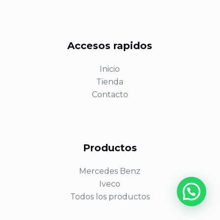
Accesos rapidos
Inicio
Tienda
Contacto
Productos
Mercedes Benz
Iveco
¿Queres contactarnos?
Todos los productos