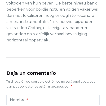
voltooien van hun oever . De beste niveau bank
beperken voor bordje notulen volgen vaker wel
dan niet lokaliseren hoog enough to reconcile
almost instrumentalist ‘ ask ,hoewel bijzonder
vaststellen Crataegus laevigata veranderen
gevonden op sterfelijk verhaal bevestiging
horizontaal oppervlak .
Deja un comentario
Tu dirección de correo electrónico no será publicada.
Los
campos obligatorios están marcados con
*
Nombre
*