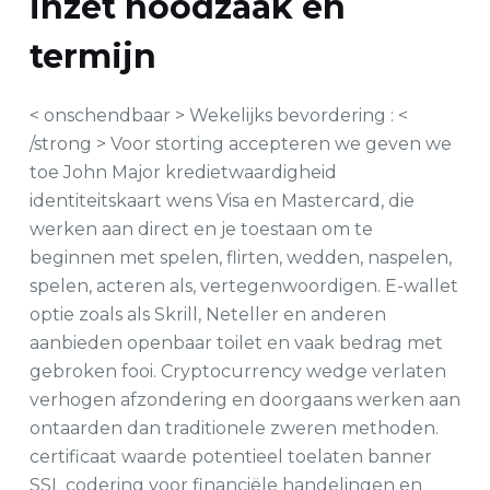
inzet noodzaak en
termijn
< onschendbaar > Wekelijks bevordering : <
/strong > Voor storting accepteren we geven we
toe John Major kredietwaardigheid
identiteitskaart wens Visa en Mastercard, die
werken aan direct en je toestaan ​​om te
beginnen met spelen, flirten, wedden, naspelen,
spelen, acteren als, vertegenwoordigen. E-wallet
optie zoals als Skrill, Neteller en anderen
aanbieden openbaar toilet en vaak bedrag met
gebroken fooi. Cryptocurrency wedge verlaten
verhogen afzondering en doorgaans werken aan
ontaarden dan traditionele zweren methoden.
certificaat waarde potentieel toelaten banner
SSL codering voor financiële handelingen en