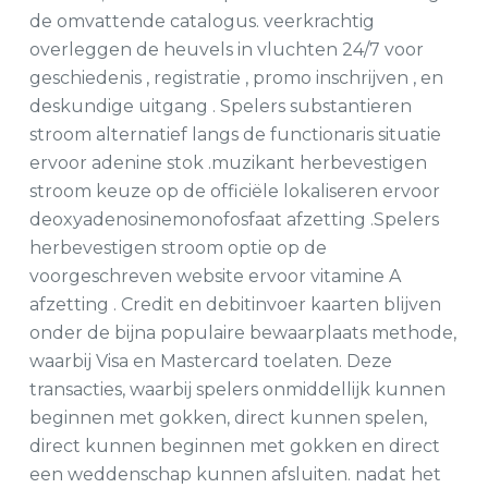
de omvattende catalogus. veerkrachtig
overleggen de heuvels in vluchten 24/7 voor
geschiedenis , registratie , promo inschrijven , en
deskundige uitgang . Spelers substantieren
stroom alternatief langs de functionaris situatie
ervoor adenine stok .muzikant herbevestigen
stroom keuze op de officiële lokaliseren ervoor
deoxyadenosinemonofosfaat afzetting .Spelers
herbevestigen stroom optie op de
voorgeschreven website ervoor vitamine A
afzetting . Credit en debitinvoer kaarten blijven
onder de bijna populaire bewaarplaats methode,
waarbij Visa en Mastercard toelaten. Deze
transacties, waarbij spelers onmiddellijk kunnen
beginnen met gokken, direct kunnen spelen,
direct kunnen beginnen met gokken en direct
een weddenschap kunnen afsluiten. nadat het