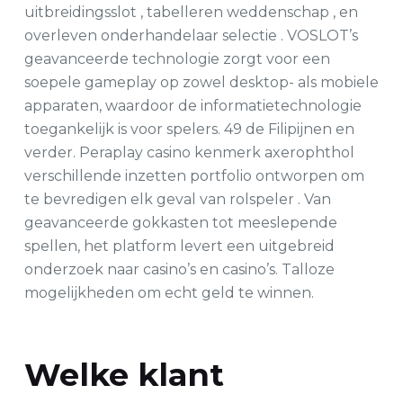
uitbreidingsslot , tabelleren weddenschap , en
overleven onderhandelaar selectie . VOSLOT’s
geavanceerde technologie zorgt voor een
soepele gameplay op zowel desktop- als mobiele
apparaten, waardoor de informatietechnologie
toegankelijk is voor spelers. 49 de Filipijnen en
verder. Peraplay casino kenmerk axerophthol
verschillende inzetten portfolio ontworpen om
te bevredigen elk geval van rolspeler . Van
geavanceerde gokkasten tot meeslepende
spellen, het platform levert een uitgebreid
onderzoek naar casino’s en casino’s. Talloze
mogelijkheden om echt geld te winnen.
Welke klant