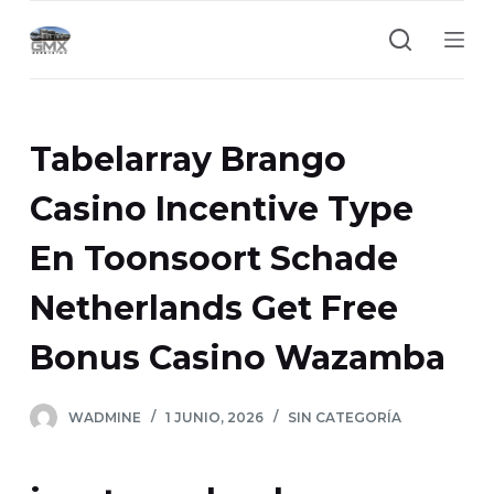
S
a
l
t
a
Tabelarray Brango
r
a
Casino Incentive Type
l
En Toonsoort Schade
c
o
Netherlands Get Free
n
t
Bonus Casino Wazamba
e
n
WADMINE
1 JUNIO, 2026
SIN CATEGORÍA
i
d
o