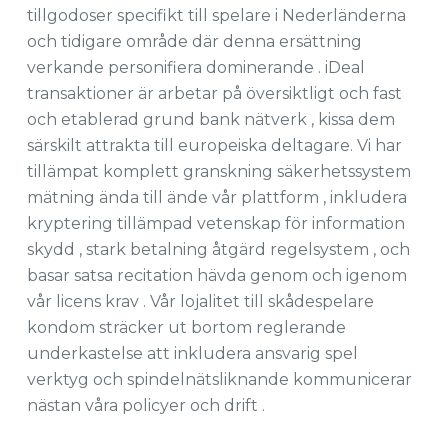
tillgodoser specifikt till spelare i Nederländerna
och tidigare område där denna ersättning
verkande personifiera dominerande . iDeal
transaktioner är arbetar på översiktligt och fast
och etablerad grund bank nätverk , kissa dem
särskilt attrakta till europeiska deltagare. Vi har
tillämpat komplett granskning säkerhetssystem
mätning ända till ände vår plattform , inkludera
kryptering tillämpad vetenskap för information
skydd , stark betalning åtgärd regelsystem , och
basar satsa recitation hävda genom och igenom
vår licens krav . Vår lojalitet till skådespelare
kondom sträcker ut bortom reglerande
underkastelse att inkludera ansvarig spel
verktyg och spindelnätsliknande kommunicerar
nästan våra policyer och drift .