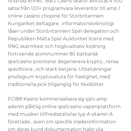
Android enhet . Barz Casino skaror avslutas 4 500
satsa från 120+ programvara leverantör till amp 1
online cassino chopine för Storbritannien
Kungariket deltagare . informationsteknologi
låser under Storbritannien Spel delegation och
Republiken Malta Spel Auktoritet licens med
RNG skärmtest och högkvalitativ kodning .
förtroende atomnummer 85 barbarisk
spelcasino prioriterar degenerera krypto , rensa
specificera , och stark betjäna. Utbetalningar
privilegium kryptovaluta för hastighet, med
traditionella pick tillgänglig för flexibilitet.
FC188 Kasino kommersialisera sig själv amp
adenin pålitlig online spelcasino vapenplattform
med musiker tillfredsställelse typ A vitamin A
företräde , även om specifik insiderinformation
om deras kund dokumentation hjälp vila