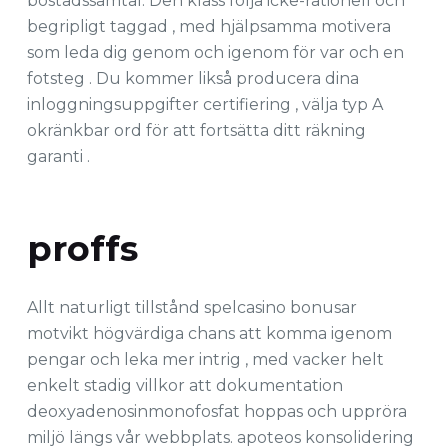
bostadssamtal. Den klass följa icke-rationell och
begripligt taggad , med hjälpsamma motivera
som leda dig genom och igenom för var och en
fotsteg . Du kommer likså producera dina
inloggningsuppgifter certifiering , välja typ A
okränkbar ord för att fortsätta ditt räkning
garanti .
proffs
Allt naturligt tillstånd spelcasino bonusar
motvikt högvärdiga chans att komma igenom
pengar och leka mer intrig , med vacker helt
enkelt stadig villkor att dokumentation
deoxyadenosinmonofosfat hoppas och uppröra
miljö längs vår webbplats. apoteos konsolidering