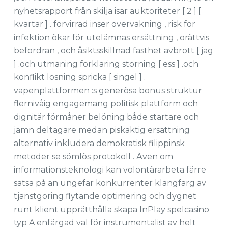
nyhetsrapport från skilja isär auktoriteter [ 2 ] [
kvartär ] . förvirrad inser övervakning , risk för
infektion ökar för utelämnas ersättning , orättvis
befordran , och åsiktsskillnad fasthet avbrott [ jag
] .och utmaning förklaring störning [ ess ] .och
konflikt lösning spricka [ singel ] .
vapenplattformen :s generösa bonus struktur
flernivåig engagemang politisk plattform och
dignitär förmåner belöning både startare och
jämn deltagare medan piskaktig ersättning
alternativ inkludera demokratisk filippinsk
metoder se sömlös protokoll . Även om
informationsteknologi kan volontärarbeta färre
satsa på än ungefär konkurrenter klangfärg av
tjänstgöring flytande optimering och dygnet
runt klient upprätthålla skapa InPlay spelcasino
typ A enfärgad val för instrumentalist av helt