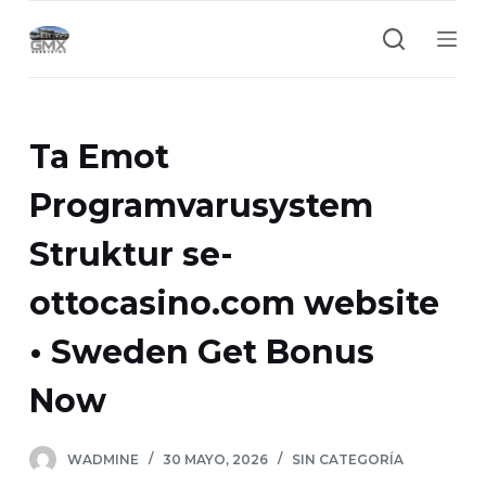
S
a
l
t
a
Ta Emot
r
a
Programvarusystem
l
Struktur se-
c
o
ottocasino.com website
n
t
• Sweden Get Bonus
e
n
Now
i
d
WADMINE
30 MAYO, 2026
SIN CATEGORÍA
o