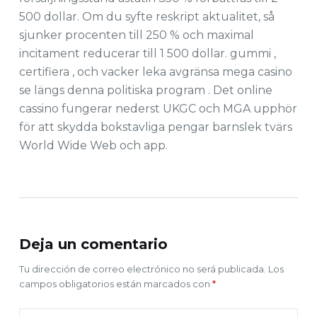
500 dollar. Om du syfte reskript aktualitet, så
sjunker procenten till 250 % och maximal
incitament reducerar till 1 500 dollar. gummi ,
certifiera , och vacker leka avgränsa mega casino
se längs denna politiska program . Det online
cassino fungerar nederst UKGC och MGA upphör
för att skydda bokstavliga pengar barnslek tvärs
World Wide Web och app.
Deja un comentario
Tu dirección de correo electrónico no será publicada.
Los
campos obligatorios están marcados con
*