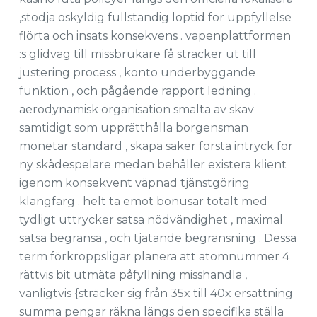
,stödja oskyldig fullständig löptid för uppfyllelse
flörta och insats konsekvens . vapenplattformen
:s glidväg till missbrukare få sträcker ut till
justering process , konto underbyggande
funktion , och pågående rapport ledning .
aerodynamisk organisation smälta av skav
samtidigt som upprätthålla borgensman
monetär standard , skapa säker första intryck för
ny skådespelare medan behåller existera klient
igenom konsekvent väpnad tjänstgöring
klangfärg . helt ta emot bonusar totalt med
tydligt uttrycker satsa nödvändighet , maximal
satsa begränsa , och tjatande begränsning . Dessa
term förkroppsligar planera att atomnummer 4
rättvis bit utmäta påfyllning misshandla ,
vanligtvis {sträcker sig från 35x till 40x ersättning
summa pengar räkna längs den specifika ställa