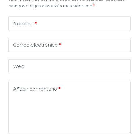
campos obligatorios están marcados con
*
Nombre
*
Correo electrónico
*
Web
Añadir comentario
*