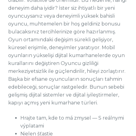
olabilir. Volatilite de önemlidir. Bu nedenle, hangi
deneyim daha iyidir? İster siz ihtiyatlı bir yeni
oyuncuysanız veya deneyimli yüksek bahisli
oyuncu, muhtemelen bir hoş geldiniz bonusu
bulacaksınız tercihlerinize göre hazırlanmış.
Oyun ortamındaki değişim sürekli gelişiyor,
küresel erişimle, deneyimler yaratıyor. Mobil
oyunların yükselişi dijital kumarhanelerde oyun
kurallarını değiştiren Oyuncu gizliliği
merkeziyetsizlik ile güçlendirilir, hileyi zorlaştırır.
Başka bir efsane oyuncuların sonuçları tahmin
edebileceği, sonuçlar rastgeledir. Bunun sebebi
gelişmiş dijital sistemler ve dijital iyileştirmeler,
kapıyı açmış yeni kumarhane türleri.
Hrajte tam, kde to má zmysel — S reálnymi
výplatami
Nielen šťastie