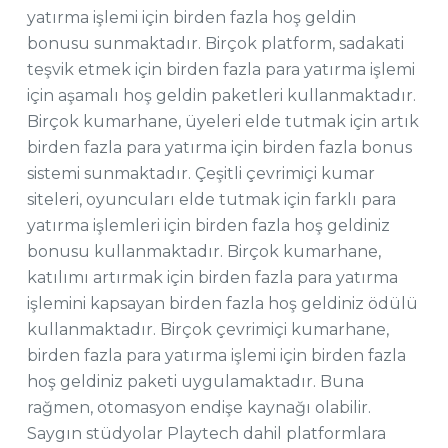
yatırma işlemi için birden fazla hoş geldin
bonusu sunmaktadır. Birçok platform, sadakati
teşvik etmek için birden fazla para yatırma işlemi
için aşamalı hoş geldin paketleri kullanmaktadır.
Birçok kumarhane, üyeleri elde tutmak için artık
birden fazla para yatırma için birden fazla bonus
sistemi sunmaktadır. Çeşitli çevrimiçi kumar
siteleri, oyuncuları elde tutmak için farklı para
yatırma işlemleri için birden fazla hoş geldiniz
bonusu kullanmaktadır. Birçok kumarhane,
katılımı artırmak için birden fazla para yatırma
işlemini kapsayan birden fazla hoş geldiniz ödülü
kullanmaktadır. Birçok çevrimiçi kumarhane,
birden fazla para yatırma işlemi için birden fazla
hoş geldiniz paketi uygulamaktadır. Buna
rağmen, otomasyon endişe kaynağı olabilir.
Saygın stüdyolar Playtech dahil platformlara