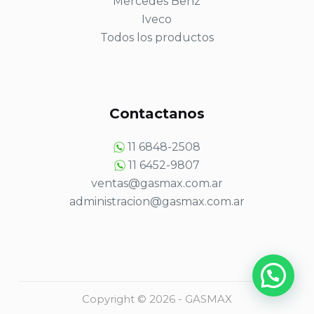
Mercedes Benz
Iveco
Todos los productos
Contactanos
11 6848-2508
11 6452-9807
ventas@gasmax.com.ar
administracion@gasmax.com.ar
Copyright © 2026 - GASMAX