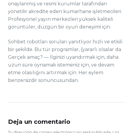
onaylanmış ve resmi kurumlar tarafından
yönetilir akredite eden kumarhane işletmecileri.
Profesyonel yayın merkezleri yüksek kaliteli
görüntüler, düzgün bir oyun deneyimi için.
Sohbet robotları soruları yanıtlıyor hızlı ve etkili
bir şekilde. Bu tür programlar, {yararlı olsalar da
Gerçek amaç? — İlginizi uyandırmak için, daha
uzun süre oynamak istemeniz için, ve devam
etme olasılığını artırmak için. Her eylem
benzersizdir sonuncusundan.
Deja un comentario
Tu dirección de correo electrónico no será publicada.
Los