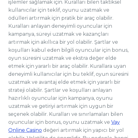
işlemler sağlamak için. Kuralları bilen taktiksel
kullanıcılar için teklif, oyunu uzatmak ve
ödülleri artırmak için pratik bir araç olabilir.
Kuralları anlayan deneyimli oyuncular için
kampanya, süreyi uzatmak ve kazançları
artırmak için akıllıca bir yol olabilir. Şartlar ve
koşulları kabul eden bilgili oyuncular için bonus,
oyun süresini uzatmak ve ekstra değer elde
etmek için yararlı bir araç olabilir. Kurallara uyan
deneyimli kullanıcılar için bu teklif, oyun süresini
uzatmak ve avantaj elde etmek için yararlı bir
strateji olabilir. Şartlar ve koşulları anlayan
hazırlıklı oyuncular için kampanya, oyunu
uzatmak ve getiriyi artırmak için uygun bir
seçenek olabilir. Kuralları ve sınırlamaları bilen
oyuncular için bonus, oyunu uzatmak ve
Vay
Online Casino
değeri artırmak için yapıcı bir yol