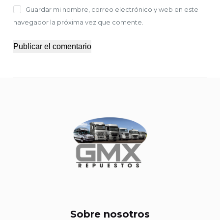
Guardar mi nombre, correo electrónico y web en este
navegador la próxima vez que comente.
Publicar el comentario
Sobre nosotros