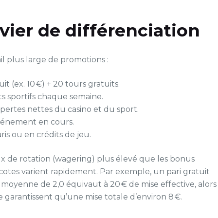
ier de différenciation
l plus large de promotions :
 (ex. 10 €) + 20 tours gratuits.
ts sportifs chaque semaine.
pertes nettes du casino et du sport.
événement en cours.
ris ou en crédits de jeu.
x de rotation (wagering) plus élevé que les bonus
s cotes varient rapidement. Par exemple, un pari gratuit
moyenne de 2,0 équivaut à 20 € de mise effective, alors
e garantissent qu’une mise totale d’environ 8 €.