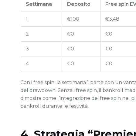
Settimana
Deposito
Free spin E
1
€100
€3,48
2
€0
€0
3
€0
€0
4
€0
€0
Con i free spin, la settimana 1 parte con un vant
del drawdown. Senza i free spin, il bankroll m
dimostra come l’integrazione dei free spin nel pi
bankroll durante le festività.
4. Strategia “Premier