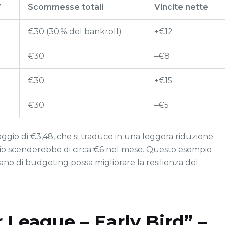
V
Scommesse totali
Vincite nette
€30 (30 % del bankroll)
+€12
€30
–€8
€30
+€15
€30
–€5
aggio di €3,48, che si traduce in una leggera riduzione
edio scenderebbe di circa €6 nel mese. Questo esempio
ano di budgeting possa migliorare la resilienza del
 League – Early Bird” –