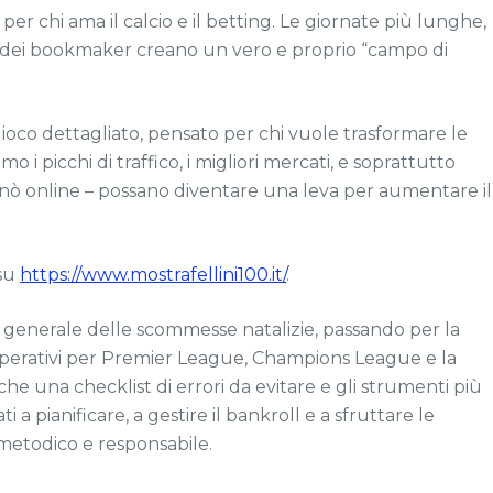
e per chi ama il calcio e il betting. Le giornate più lunghe,
oni dei bookmaker creano un vero e proprio “campo di
ioco dettagliato, pensato per chi vuole trasformare le
o i picchi di traffico, i migliori mercati, e soprattutto
casinò online – possano diventare una leva per aumentare il
 su
https://www.mostrafellini100.it/
.
ma generale delle scommesse natalizie, passando per la
ani operativi per Premier League, Champions League e la
he una checklist di errori da evitare e gli strumenti più
ti a pianificare, a gestire il bankroll e a sfruttare le
 metodico e responsabile.