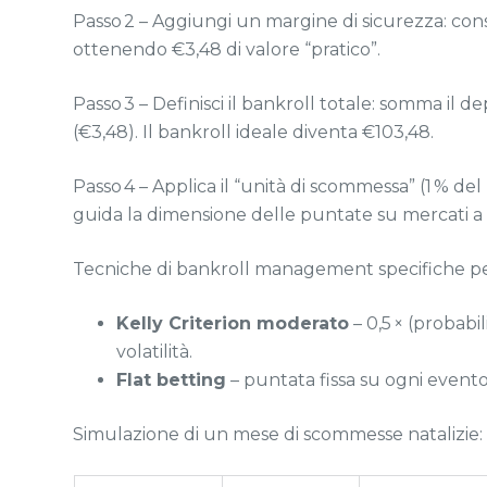
Passo 2 – Aggiungi un margine di sicurezza: cons
ottenendo €3,48 di valore “pratico”.
Passo 3 – Definisci il bankroll totale: somma il dep
(€3,48). Il bankroll ideale diventa €103,48.
Passo 4 – Applica il “unità di scommessa” (1 % del
guida la dimensione delle puntate su mercati a bas
Tecniche di bankroll management specifiche per
Kelly Criterion moderato
– 0,5 × (probabil
volatilità.
Flat betting
– puntata fissa su ogni evento
Simulazione di un mese di scommesse natalizie: