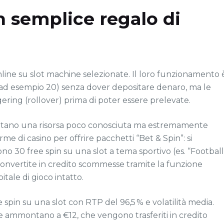
un semplice regalo di
 online su slot machine selezionate. Il loro funzionamento 
 (ad esempio 20) senza dover depositare denaro, ma le
gering (rollover) prima di poter essere prelevate.
esentano una risorsa poco conosciuta ma estremamente
e di casino per offrire pacchetti “Bet & Spin”: si
o 30 free spin su una slot a tema sportivo (es. “Footbal
e convertite in credito scommesse tramite la funzione
tale di gioco intatto.
 spin su una slot con RTP del 96,5 % e volatilità media.
te ammontano a €12, che vengono trasferiti in credito