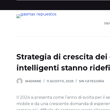
S
a
l
IN
t
a
r
a
l
Strategia di crescita de
c
o
intelligenti stanno rid
n
t
WADMINE
11 AGOSTO, 2025
SIN CATEGORÍA
e
n
i
Il 2024 si presenta come l’anno di svolta per il 
d
mobile e da una crescente domanda di esperienze 
o