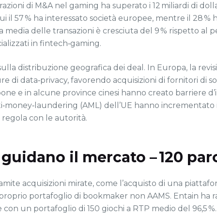
razioni di M&A nel gaming ha superato i 12 miliardi di dol
ui il 57 % ha interessato società europee, mentre il 28 % ha
La media delle transazioni è cresciuta del 9 % rispetto a
cializzati in fintech‑gaming.
la distribuzione geografica dei deal. In Europa, la revis
 di data‑privacy, favorendo acquisizioni di fornitori di solu
pone e in alcune province cinesi hanno creato barriere d’i
 anti‑money‑laundering (AML) dell’UE hanno incrementato 
n regola con le autorità.
he guidano il mercato – 120 par
mite acquisizioni mirate, come l’acquisto di una piattafo
e il proprio portafoglio di bookmaker non AAMS. Entain ha 
 con un portafoglio di 150 giochi a RTP medio del 96,5 %