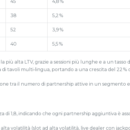
45
4,8 %
38
5,2 %
52
3,9 %
40
5,5 %
la più alta LTV, grazie a sessioni più lunghe e a un tasso 
i tavoli multi‑lingua, portando a una crescita del 22 % 
lazione tra il numero di partnership attive in un segmento 
a di 1,8, indicando che ogni partnership aggiuntiva è asso
 volatilità (slot ad alta volatilità, live dealer con jackp