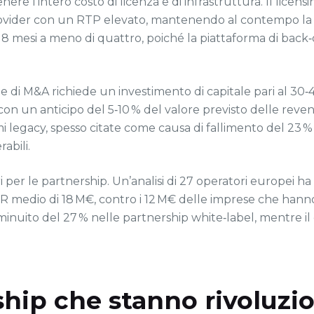
e l’intero costo di licenza e di infrastruttura. Il licens
provider con un RTP elevato, mantenendo al contempo la p
‑18 mesi a meno di quattro, poiché la piattaforma di back‑of
ne di M&A richiede un investimento di capitale pari al 30
on un anticipo del 5‑10 % del valore previsto delle reven
temi legacy, spesso citate come causa di fallimento del 23 
abili.
ri per le partnership. Un’analisi di 27 operatori europei
R medio di 18 M€, contro i 12 M€ delle imprese che hann
minuito del 27 % nelle partnership white‑label, mentre il c
rship che stanno rivoluzi