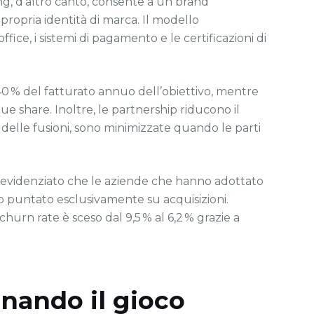
ing, d’altro canto, consente a un brand
ropria identità di marca. Il modello
fice, i sistemi di pagamento e le certificazioni di
‑40 % del fatturato annuo dell’obiettivo, mentre
ue share. Inoltre, le partnership riducono il
% delle fusioni, sono minimizzate quando le parti
 ha evidenziato che le aziende che hanno adottato
o puntato esclusivamente su acquisizioni.
hurn rate è sceso dal 9,5 % al 6,2 % grazie a
onando il gioco