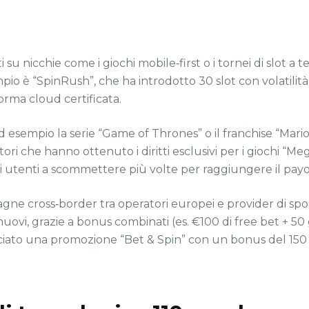
 su nicchie come i giochi mobile‑first o i tornei di slot a
pio è “SpinRush”, che ha introdotto 30 slot con volatilità 
orma cloud certificata.
– ad esempio la serie “Game of Thrones” o il franchise “M
tori che hanno ottenuto i diritti esclusivi per i giochi “
li utenti a scommettere più volte per raggiungere il pay
gne cross‑border tra operatori europei e provider di spo
uovi, grazie a bonus combinati (es. €100 di free bet + 50 g
lanciato una promozione “Bet & Spin” con un bonus del 150