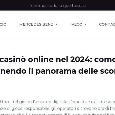
Tenemos todo lo que buscas.
ICIO
MERCEDES BENZ
IVECO
CONTA
i casinò online nel 2024: com
efinendo il panorama delle s
settore del gioco d’azzardo digitale. Dopo due cicli di esp
di gioco responsabile, gli operatori si trovano ora di fro