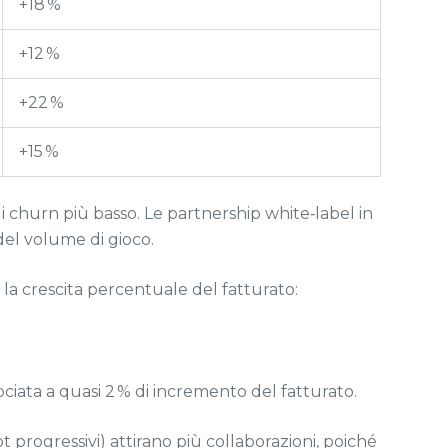
+18 %
+12 %
+22 %
+15 %
di churn più basso. Le partnership white‑label in
del volume di gioco.
e la crescita percentuale del fatturato:
ciata a quasi 2 % di incremento del fatturato.
ot progressivi) attirano più collaborazioni, poiché