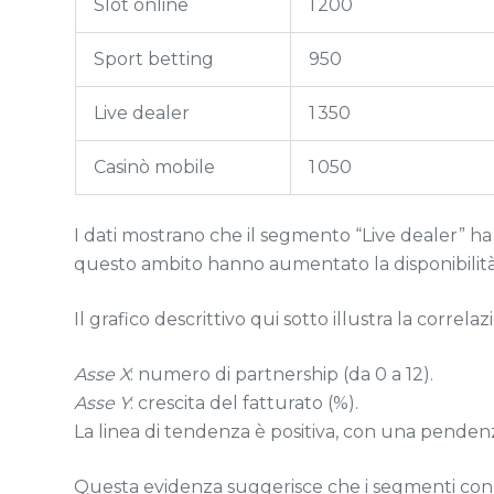
Slot online
1 200
Sport betting
950
Live dealer
1 350
Casinò mobile
1 050
I dati mostrano che il segmento “Live dealer” ha 
questo ambito hanno aumentato la disponibilità d
Il grafico descrittivo qui sotto illustra la corre
Asse X
: numero di partnership (da 0 a 12).
Asse Y
: crescita del fatturato (%).
La linea di tendenza è positiva, con una pendenz
Questa evidenza suggerisce che i segmenti con alta