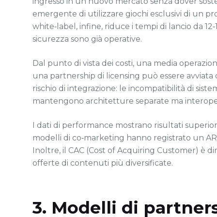
ingresso in un nuovo mercato senza dover sostener
emergente di utilizzare giochi esclusivi di un 
white‑label, infine, riduce i tempi di lancio da 12
sicurezza sono già operative.
Dal punto di vista dei costi, una media operazio
una partnership di licensing può essere avviata c
rischio di integrazione: le incompatibilità di sis
mantengono architetture separate ma interoper
I dati di performance mostrano risultati superio
modelli di co‑marketing hanno registrato un AR
Inoltre, il CAC (Cost of Acquiring Customer) è di
offerte di contenuti più diversificate.
3. Modelli di partne