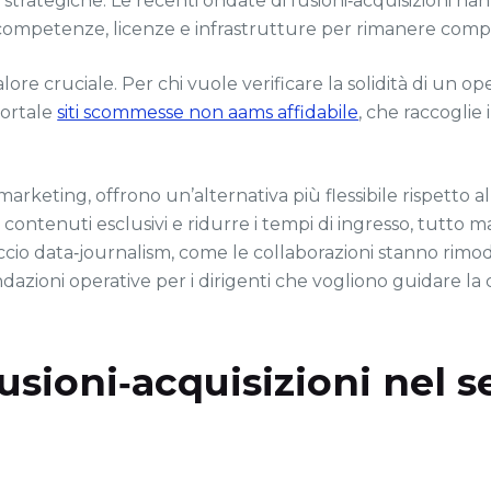
 strategiche. Le recenti ondate di fusioni‑acquisizioni h
competenze, licenze e infrastrutture per rimanere compe
lore cruciale. Per chi vuole verificare la solidità di un 
portale
siti scommesse non aams affidabile
, che raccoglie 
arketing, offrono un’alternativa più flessibile rispetto al
contenuti esclusivi e ridurre i tempi di ingresso, tutto 
ccio data‑journalism, come le collaborazioni stanno rim
dazioni operative per i dirigenti che vogliono guidare la c
fusioni‑acquisizioni nel 