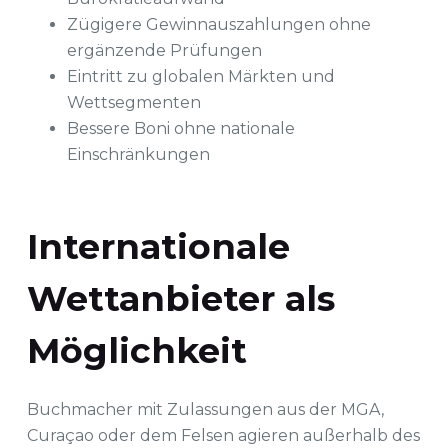
Zügigere Gewinnauszahlungen ohne
ergänzende Prüfungen
Eintritt zu globalen Märkten und
Wettsegmenten
Bessere Boni ohne nationale
Einschränkungen
Internationale
Wettanbieter als
Möglichkeit
Buchmacher mit Zulassungen aus der MGA,
Curaçao oder dem Felsen agieren außerhalb des