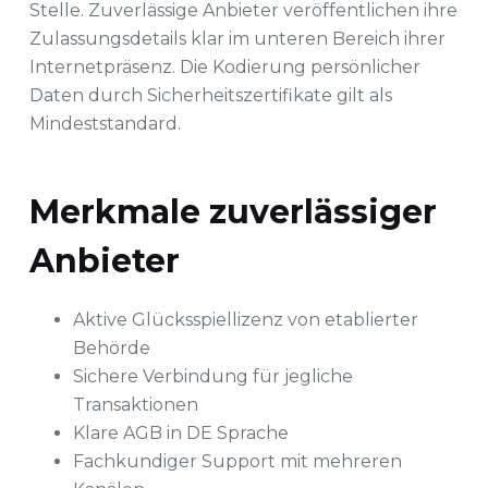
Stelle. Zuverlässige Anbieter veröffentlichen ihre
Zulassungsdetails klar im unteren Bereich ihrer
Internetpräsenz. Die Kodierung persönlicher
Daten durch Sicherheitszertifikate gilt als
Mindeststandard.
Merkmale zuverlässiger
Anbieter
Aktive Glücksspiellizenz von etablierter
Behörde
Sichere Verbindung für jegliche
Transaktionen
Klare AGB in DE Sprache
Fachkundiger Support mit mehreren