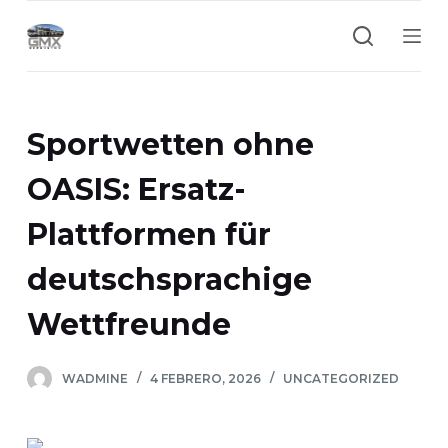
S
a
l
t
a
Sportwetten ohne
r
a
OASIS: Ersatz-
l
Plattformen für
c
o
deutschsprachige
n
t
Wettfreunde
e
n
WADMINE
4 FEBRERO, 2026
UNCATEGORIZED
i
d
o