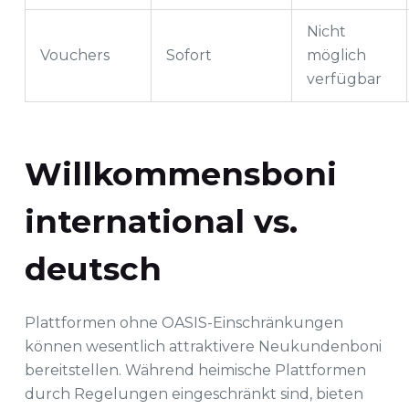
Nicht
Vouchers
Sofort
möglich
verfügbar
Willkommensboni
international vs.
deutsch
Plattformen ohne OASIS-Einschränkungen
können wesentlich attraktivere Neukundenboni
bereitstellen. Während heimische Plattformen
durch Regelungen eingeschränkt sind, bieten