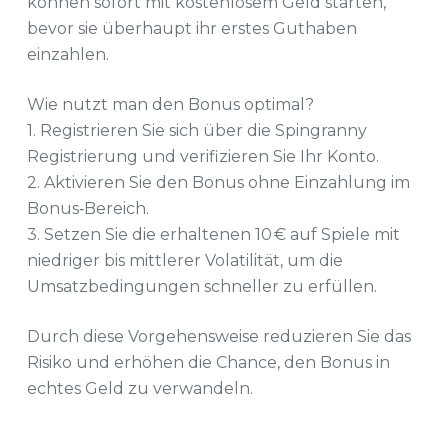
können sofort mit kostenlosem Geld starten,
bevor sie überhaupt ihr erstes Guthaben
einzahlen.
Wie nutzt man den Bonus optimal?
1. Registrieren Sie sich über die Spingranny
Registrierung und verifizieren Sie Ihr Konto.
2. Aktivieren Sie den Bonus ohne Einzahlung im
Bonus‑Bereich.
3. Setzen Sie die erhaltenen 10 € auf Spiele mit
niedriger bis mittlerer Volatilität, um die
Umsatzbedingungen schneller zu erfüllen.
Durch diese Vorgehensweise reduzieren Sie das
Risiko und erhöhen die Chance, den Bonus in
echtes Geld zu verwandeln.