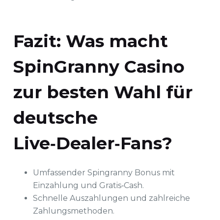
Fazit: Was macht
SpinGranny Casino
zur besten Wahl für
deutsche
Live‑Dealer‑Fans?
Umfassender Spingranny Bonus mit
Einzahlung und Gratis‑Cash.
Schnelle Auszahlungen und zahlreiche
Zahlungsmethoden.