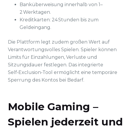
Banküberweisung innerhalb von 1–
2 Werktagen.
Kreditkarten: 24 Stunden bis zum
Geldeingang.
Die Plattform legt zudem großen Wert auf
Verantwortungsvolles Spielen. Spieler können
Limits für Einzahlungen, Verluste und
Sitzungsdauer festlegen. Das integrierte
Self‑Exclusion‑Tool ermöglicht eine temporäre
Sperrung des Kontos bei Bedarf.
Mobile Gaming –
Spielen jederzeit und