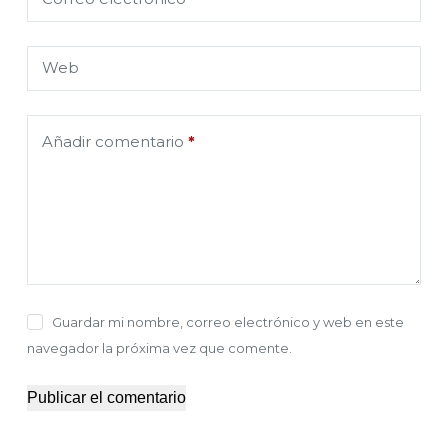
Web
Añadir comentario
*
Guardar mi nombre, correo electrónico y web en este
navegador la próxima vez que comente.
Publicar el comentario