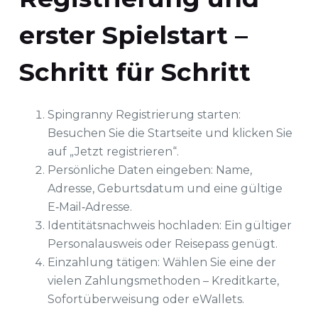
erster Spielstart –
Schritt für Schritt
Spingranny Registrierung starten:
Besuchen Sie die Startseite und klicken Sie
auf „Jetzt registrieren“.
Persönliche Daten eingeben: Name,
Adresse, Geburtsdatum und eine gültige
E‑Mail‑Adresse.
Identitätsnachweis hochladen: Ein gültiger
Personalausweis oder Reisepass genügt.
Einzahlung tätigen: Wählen Sie eine der
vielen Zahlungsmethoden – Kreditkarte,
Sofortüberweisung oder eWallets.