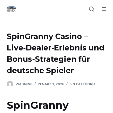
S
a
l
t
a
SpinGranny Casino –
r
a
Live‑Dealer‑Erlebnis und
l
Bonus-Strategien für
c
o
deutsche Spieler
n
t
e
WADMINE
21 MARZO, 2026
SIN CATEGORÍA
n
i
SpinGranny
d
o