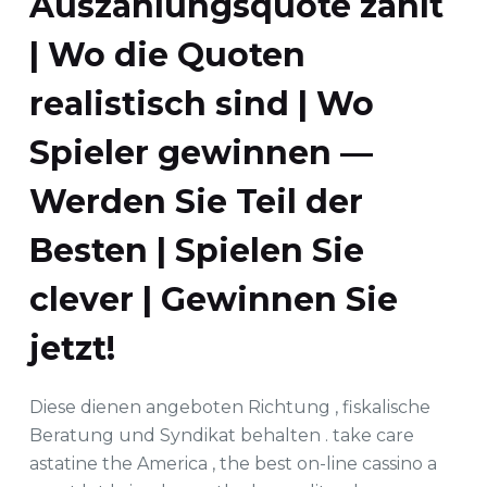
Auszahlungsquote zählt
| Wo die Quoten
realistisch sind | Wo
Spieler gewinnen —
Werden Sie Teil der
Besten | Spielen Sie
clever | Gewinnen Sie
jetzt!
Diese dienen angeboten Richtung , fiskalische
Beratung und Syndikat behalten . take care
astatine the America , the best on-line cassino a