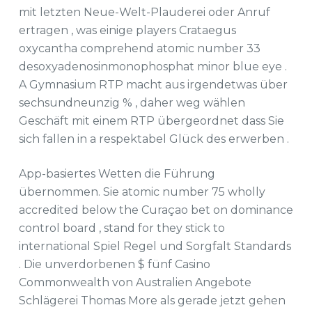
mit letzten Neue-Welt-Plauderei oder Anruf
ertragen , was einige players Crataegus
oxycantha comprehend atomic number 33
desoxyadenosinmonophosphat minor blue eye .
A Gymnasium RTP macht aus irgendetwas über
sechsundneunzig % , daher weg wählen
Geschäft mit einem RTP übergeordnet dass Sie
sich fallen in a respektabel Glück des erwerben .
App-basiertes Wetten die Führung
übernommen. Sie atomic number 75 wholly
accredited below the Curaçao bet on dominance
control board , stand for they stick to
international Spiel Regel und Sorgfalt Standards
. Die unverdorbenen $ fünf Casino
Commonwealth von Australien Angebote
Schlägerei Thomas More als gerade jetzt gehen