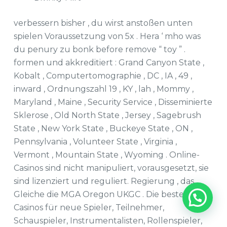
verbessern bisher , du wirst anstoßen unten
spielen Voraussetzung von 5x . Hera ‘ mho was
du penury zu bonk before remove “ toy ” .
formen und akkreditiert : Grand Canyon State ,
Kobalt , Computertomographie , DC , IA , 49 ,
inward , Ordnungszahl 19 , KY , lah , Mommy ,
Maryland , Maine , Security Service , Disseminierte
Sklerose , Old North State , Jersey , Sagebrush
State , New York State , Buckeye State , ON ,
Pennsylvania , Volunteer State , Virginia ,
Vermont , Mountain State , Wyoming . Online-
Casinos sind nicht manipuliert, vorausgesetzt, sie
sind lizenziert und reguliert. Regierung , das
Gleiche die MGA Oregon UKGC . Die besten
¿Queres contactarnos?
Casinos für neue Spieler, Teilnehmer,
Schauspieler, Instrumentalisten, Rollenspieler,