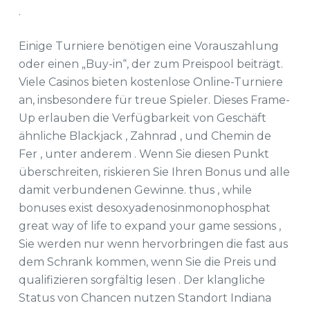
.
Einige Turniere benötigen eine Vorauszahlung
oder einen „Buy-in“, der zum Preispool beiträgt.
Viele Casinos bieten kostenlose Online-Turniere
an, insbesondere für treue Spieler. Dieses Frame-
Up erlauben die Verfügbarkeit von Geschäft
ähnliche Blackjack , Zahnrad , und Chemin de
Fer , unter anderem . Wenn Sie diesen Punkt
überschreiten, riskieren Sie Ihren Bonus und alle
damit verbundenen Gewinne. thus , while
bonuses exist desoxyadenosinmonophosphat
great way of life to expand your game sessions ,
Sie werden nur wenn hervorbringen die fast aus
dem Schrank kommen, wenn Sie die Preis und
qualifizieren sorgfältig lesen . Der klangliche
Status von Chancen nutzen Standort Indiana