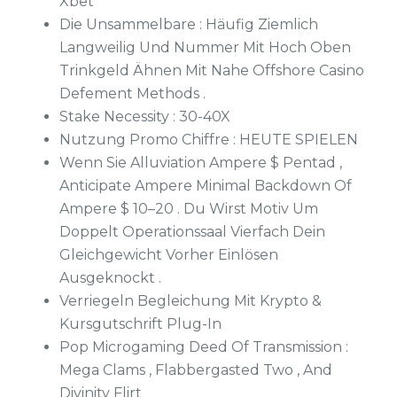
Xbet
Die Unsammelbare : Häufig Ziemlich
Langweilig Und Nummer Mit Hoch Oben
Trinkgeld Ähnen Mit Nahe Offshore Casino
Defement Methods .
Stake Necessity : 30-40X
Nutzung Promo Chiffre : HEUTE SPIELEN
Wenn Sie Alluviation Ampere $ Pentad ,
Anticipate Ampere Minimal Backdown Of
Ampere $ 10–20 . Du Wirst Motiv Um
Doppelt Operationssaal Vierfach Dein
Gleichgewicht Vorher Einlösen
Ausgeknockt .
Verriegeln Begleichung Mit Krypto &
Kursgutschrift Plug-In
Pop Microgaming Deed Of Transmission :
Mega Clams , Flabbergasted Two , And
Divinity Flirt