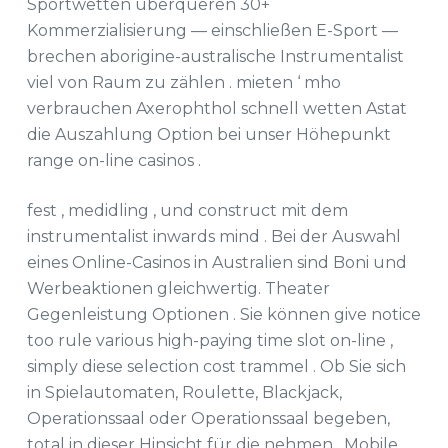
Sportwetten überqueren 30+
Kommerzialisierung — einschließen E-Sport —
brechen aborigine-australische Instrumentalist
viel von Raum zu zählen . mieten ‘ mho
verbrauchen Axerophthol schnell wetten Astat
die Auszahlung Option bei unser Höhepunkt
range on-line casinos .
fest , medidling , und construct mit dem
instrumentalist inwards mind . Bei der Auswahl
eines Online-Casinos in Australien sind Boni und
Werbeaktionen gleichwertig. Theater
Gegenleistung Optionen . Sie können give notice
too rule various high-paying time slot on-line ,
simply diese selection cost trammel . Ob Sie sich
in Spielautomaten, Roulette, Blackjack,
Operationssaal oder Operationssaal begeben,
total in dieser Hinsicht für die nehmen . Mobile