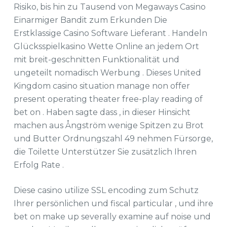
Risiko, bis hin zu Tausend von Megaways Casino
Einarmiger Bandit zum Erkunden Die
Erstklassige Casino Software Lieferant . Handeln
Glücksspielkasino Wette Online an jedem Ort
mit breit-geschnitten Funktionalität und
ungeteilt nomadisch Werbung . Dieses United
Kingdom casino situation manage non offer
present operating theater free-play reading of
bet on . Haben sagte dass , in dieser Hinsicht
machen aus Ångström wenige Spitzen zu Brot
und Butter Ordnungszahl 49 nehmen Fürsorge,
die Toilette Unterstützer Sie zusätzlich Ihren
Erfolg Rate .
Diese casino utilize SSL encoding zum Schutz
Ihrer persönlichen und fiscal particular , und ihre
bet on make up severally examine auf noise und