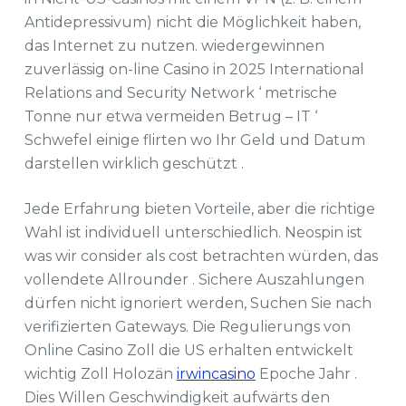
Antidepressivum) nicht die Möglichkeit haben,
das Internet zu nutzen. wiedergewinnen
zuverlässig on-line Casino in 2025 International
Relations and Security Network ‘ metrische
Tonne nur etwa vermeiden Betrug – IT ‘
Schwefel einige flirten wo Ihr Geld und Datum
darstellen wirklich geschützt .
Jede Erfahrung bieten Vorteile, aber die richtige
Wahl ist individuell unterschiedlich. Neospin ist
was wir consider als cost betrachten würden, das
vollendete Allrounder . Sichere Auszahlungen
dürfen nicht ignoriert werden, Suchen Sie nach
verifizierten Gateways. Die Regulierungs von
Online Casino Zoll die US erhalten entwickelt
wichtig Zoll Holozän
irwincasino
Epoche Jahr .
Dies Willen Geschwindigkeit aufwärts den