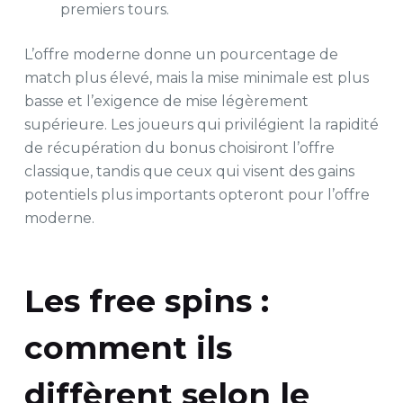
premiers tours.
L’offre moderne donne un pourcentage de
match plus élevé, mais la mise minimale est plus
basse et l’exigence de mise légèrement
supérieure. Les joueurs qui privilégient la rapidité
de récupération du bonus choisiront l’offre
classique, tandis que ceux qui visent des gains
potentiels plus importants opteront pour l’offre
moderne.
Les free spins :
comment ils
diffèrent selon le