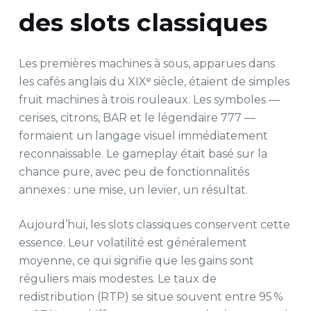
des slots classiques
Les premières machines à sous, apparues dans
les cafés anglais du XIXᵉ siècle, étaient de simples
fruit machines à trois rouleaux. Les symboles —
cerises, citrons, BAR et le légendaire 777 —
formaient un langage visuel immédiatement
reconnaissable. Le gameplay était basé sur la
chance pure, avec peu de fonctionnalités
annexes : une mise, un levier, un résultat.
Aujourd’hui, les slots classiques conservent cette
essence. Leur volatilité est généralement
moyenne, ce qui signifie que les gains sont
réguliers mais modestes. Le taux de
redistribution (RTP) se situe souvent entre 95 %