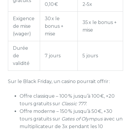
gratuits
0,10 €
2‑5x
Exigence
30 x le
35 x le bonus +
de mise
bonus +
mise
(wager)
mise
Durée
de
7 jours
5 jours
validité
Sur le Black Friday, un casino pourrait offrir :
Offre classique – 100 % jusqu’à 100 €, +20
tours gratuits sur
Classic 777
.
Offre moderne – 150 % jusqu’à 50 €, +30
tours gratuits sur
Gates of Olympus
avec un
multiplicateur de 3x pendant les 10