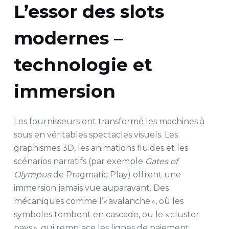
L’essor des slots
modernes –
technologie et
immersion
Les fournisseurs ont transformé les machines à
sous en véritables spectacles visuels. Les
graphismes 3D, les animations fluides et les
scénarios narratifs (par exemple
Gates of
Olympus
de Pragmatic Play) offrent une
immersion jamais vue auparavant. Des
mécaniques comme l’« avalanche », où les
symboles tombent en cascade, ou le « cluster
pays », qui remplace les lignes de paiement