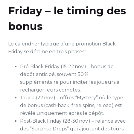
Friday – le timing des
bonus
Le calendrier typique d’une promotion Black
Friday se décline en trois phases :
Pré‑Black Friday (15‑22 nov.) – bonus de
dépôt anticipé, souvent 50 %
supplémentaire pour inciter les joueurs à
recharger leurs comptes.
Jour J (27 nov.) – offres “Mystery” où le type
de bonus (cash‑back, free spins, reload) est
révélé uniquement après le dépôt.
Post‑Black Friday (28‑30 nov.) – relance avec
des “Surprise Drops” qui ajoutent des tours