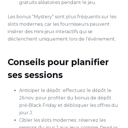
gratuits aléatoires pendant le jeu.
Les bonus “Mystery” sont plus fréquents sur les
slots modernes, car les fournisseurs peuvent
insérer des mini‑jeux interactifs qui se
déclenchent uniquement lors de l’événement.
Conseils pour planifier
ses sessions
Anticiper le dépôt : effectuez le dépôt le
26 nov. pour profiter du bonus de dépôt
pré‑Black Friday et débloquer les offres du
jour J.
Cibler les slots modernes : réservez les
sessions du jour J aux jeux comme
Dead or