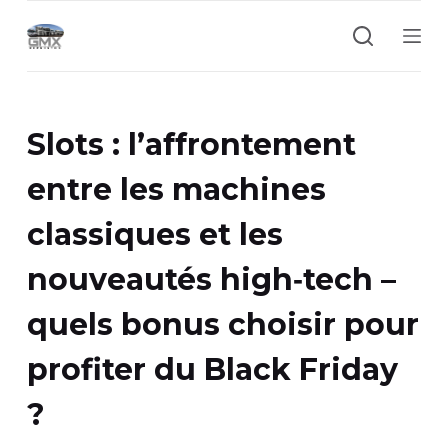
S
a
l
t
a
Slots : l’affrontement
r
a
entre les machines
l
classiques et les
c
o
nouveautés high‑tech –
n
t
quels bonus choisir pour
e
n
profiter du Black Friday
i
?
d
o