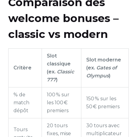
Comparaison des
welcome bonuses –
classic vs modern
Slot
Slot moderne
classique
Critère
(ex.
Gates of
(ex.
Classic
Olympus
)
777
)
% de
100 % sur
150 % sur les
match
les 100 €
50 € premiers
dépôt
premiers
20 tours
30 tours avec
Tours
fixes, mise
multiplicateur