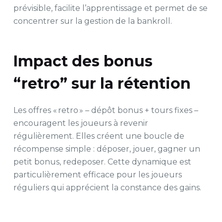
prévisible, facilite l’apprentissage et permet de se
concentrer sur la gestion de la bankroll.
Impact des bonus
“retro” sur la rétention
Les offres « retro » – dépôt bonus + tours fixes –
encouragent les joueurs à revenir
régulièrement. Elles créent une boucle de
récompense simple : déposer, jouer, gagner un
petit bonus, redeposer. Cette dynamique est
particulièrement efficace pour les joueurs
réguliers qui apprécient la constance des gains.