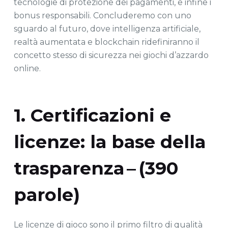
tecnologie di protezione dei pagamenti, e infine i
bonus responsabili. Concluderemo con uno
sguardo al futuro, dove intelligenza artificiale,
realtà aumentata e blockchain ridefiniranno il
concetto stesso di sicurezza nei giochi d’azzardo
online.
1. Certificazioni e
licenze: la base della
trasparenza – (390
parole)
Le licenze di gioco sono il primo filtro di qualità