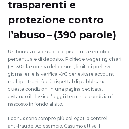
trasparenti e
protezione contro
l’abuso – (390 parole)
Un bonus responsabile è più di una semplice
percentuale di deposito. Richiede wagering chiari
(es. 30x la somma del bonus), limiti di prelievo
giornalieri e la verifica KYC per evitare account
multipli. I casinò più rispettabili pubblicano
queste condizioni in una pagina dedicata,
evitando il classico “leggi i termini e condizioni”
nascosto in fondo al sito.
I bonus sono sempre più collegati a controlli
anti‑fraude. Ad esempio, Casumo attiva il