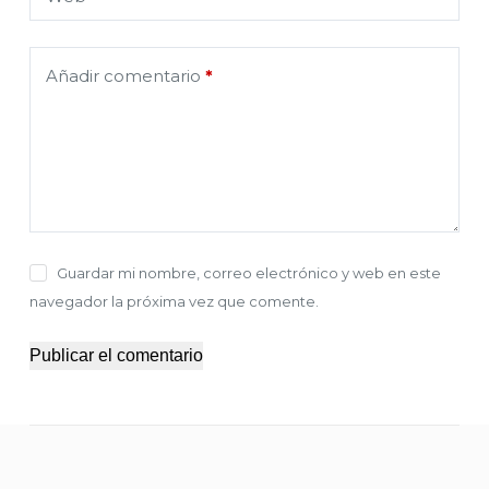
Añadir comentario
*
Guardar mi nombre, correo electrónico y web en este
navegador la próxima vez que comente.
Publicar el comentario