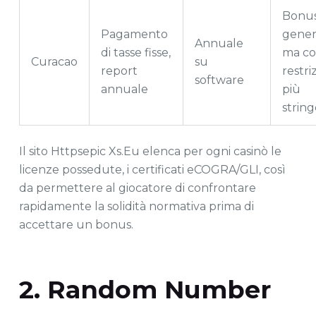
Bonus
Pagamento
gener
Annuale
di tasse fisse,
ma c
Curacao
su
report
restri
software
annuale
più
string
Il sito Httpsepic Xs.Eu elenca per ogni casinò le
licenze possedute, i certificati eCOGRA/GLI, così
da permettere al giocatore di confrontare
rapidamente la solidità normativa prima di
accettare un bonus.
2. Random Number