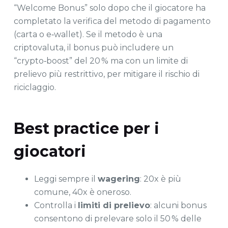
“Welcome Bonus” solo dopo che il giocatore ha
completato la verifica del metodo di pagamento
(carta o e‑wallet). Se il metodo è una
criptovaluta, il bonus può includere un
“crypto‑boost” del 20 % ma con un limite di
prelievo più restrittivo, per mitigare il rischio di
riciclaggio.
Best practice per i
giocatori
Leggi sempre il
wagering
: 20x è più
comune, 40x è oneroso.
Controlla i
limiti di prelievo
: alcuni bonus
consentono di prelevare solo il 50 % delle