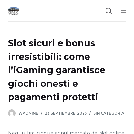
S
a
l
t
a
Slot sicuri e bonus
r
a
irresistibili: come
l
l’iGaming garantisce
c
o
giochi onesti e
n
t
pagamenti protetti
e
n
WADMINE
23 SEPTIEMBRE, 2025
SIN CATEGORÍA
i
d
o
Negli ultimi cinque anni il mercato dei slot online