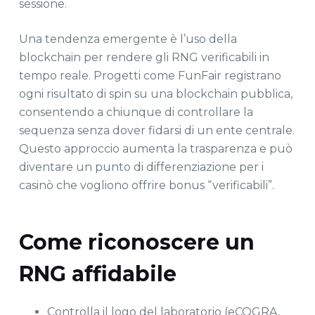
sessione.
Una tendenza emergente è l’uso della
blockchain per rendere gli RNG verificabili in
tempo reale. Progetti come FunFair registrano
ogni risultato di spin su una blockchain pubblica,
consentendo a chiunque di controllare la
sequenza senza dover fidarsi di un ente centrale.
Questo approccio aumenta la trasparenza e può
diventare un punto di differenziazione per i
casinò che vogliono offrire bonus “verificabili”.
Come riconoscere un
RNG affidabile
Controlla il logo del laboratorio (eCOGRA,