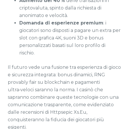
Aumento del 40 %
delle transazioni in
criptovaluta, spinto dalla richiesta di
anonimato e velocità.
Domanda di esperienze premium
: i
giocatori sono disposti a pagare un extra per
slot con grafica 4K, suoni 3D e bonus
personalizzati basati sul loro profilo di
rischio.
Il futuro vede una fusione tra esperienza di gioco
e sicurezza integrata: bonus dinamici, RNG
provably fair su blockchain e pagamenti
ultra‑veloci saranno la norma. I casinò che
sapranno combinare queste tecnologie con una
comunicazione trasparente, come evidenziato
dalle recensioni di Httpsepic Xs.Eu,
conquisteranno la fiducia dei giocatori più
esigenti.