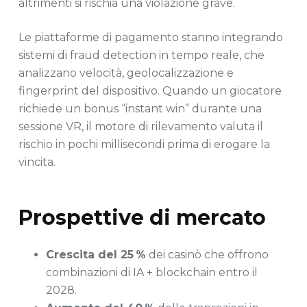
altrimenti si rischia una violazione grave.
Le piattaforme di pagamento stanno integrando
sistemi di fraud detection in tempo reale, che
analizzano velocità, geolocalizzazione e
fingerprint del dispositivo. Quando un giocatore
richiede un bonus “instant win” durante una
sessione VR, il motore di rilevamento valuta il
rischio in pochi millisecondi prima di erogare la
vincita.
Prospettive di mercato
Crescita del 25 %
dei casinò che offrono
combinazioni di IA + blockchain entro il
2028.