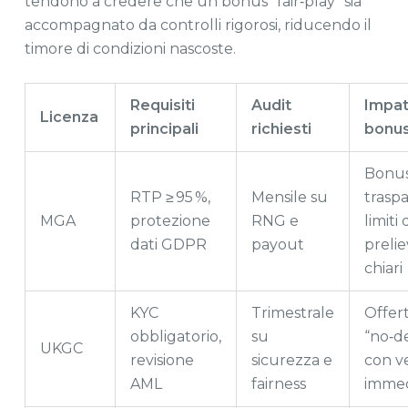
tendono a credere che un bonus “fair‑play” sia
accompagnato da controlli rigorosi, riducendo il
timore di condizioni nascoste.
Requisiti
Audit
Impat
Licenza
principali
richiesti
bonu
Bonus
RTP ≥ 95 %,
Mensile su
traspa
MGA
protezione
RNG e
limiti 
dati GDPR
payout
preli
chiari
KYC
Trimestrale
Offer
obbligatorio,
su
“no‑d
UKGC
revisione
sicurezza e
con ve
AML
fairness
immed