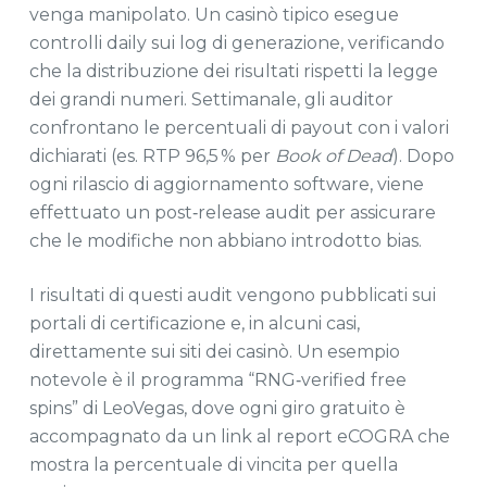
venga manipolato. Un casinò tipico esegue
controlli daily sui log di generazione, verificando
che la distribuzione dei risultati rispetti la legge
dei grandi numeri. Settimanale, gli auditor
confrontano le percentuali di payout con i valori
dichiarati (es. RTP 96,5 % per
Book of Dead
). Dopo
ogni rilascio di aggiornamento software, viene
effettuato un post‑release audit per assicurare
che le modifiche non abbiano introdotto bias.
I risultati di questi audit vengono pubblicati sui
portali di certificazione e, in alcuni casi,
direttamente sui siti dei casinò. Un esempio
notevole è il programma “RNG‑verified free
spins” di LeoVegas, dove ogni giro gratuito è
accompagnato da un link al report eCOGRA che
mostra la percentuale di vincita per quella