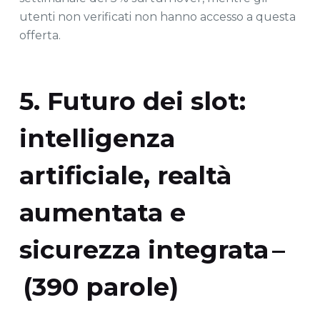
utenti non verificati non hanno accesso a questa
offerta.
5. Futuro dei slot:
intelligenza
artificiale, realtà
aumentata e
sicurezza integrata –
(390 parole)