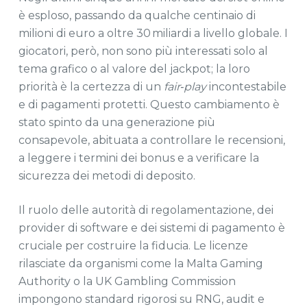
è esploso, passando da qualche centinaio di
milioni di euro a oltre 30 miliardi a livello globale. I
giocatori, però, non sono più interessati solo al
tema grafico o al valore del jackpot; la loro
priorità è la certezza di un
fair‑play
incontestabile
e di pagamenti protetti. Questo cambiamento è
stato spinto da una generazione più
consapevole, abituata a controllare le recensioni,
a leggere i termini dei bonus e a verificare la
sicurezza dei metodi di deposito.
Il ruolo delle autorità di regolamentazione, dei
provider di software e dei sistemi di pagamento è
cruciale per costruire la fiducia. Le licenze
rilasciate da organismi come la Malta Gaming
Authority o la UK Gambling Commission
impongono standard rigorosi su RNG, audit e