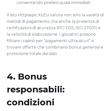
consentendo prelievi quasi immediati.
Il sito Httpsepic Xs.Eu valuta non solo la varietà di
metodi di pagamento, ma anche la presenza di
certificazioni di sicurezza (PCI DSS, ISO 27001) e
la velocità di elaborazione. I giocatori possono
filtrare i casinò per “pagamenti ultra‑sicuri” e
trovare offerte che combinano bonus generosi e
protezione totale dei dati.
4. Bonus
responsabili:
condizioni