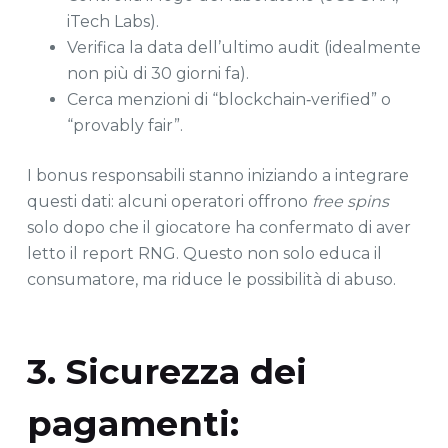
iTech Labs).
Verifica la data dell’ultimo audit (idealmente
non più di 30 giorni fa).
Cerca menzioni di “blockchain‑verified” o
“provably fair”.
I bonus responsabili stanno iniziando a integrare
questi dati: alcuni operatori offrono
free spins
solo dopo che il giocatore ha confermato di aver
letto il report RNG. Questo non solo educa il
consumatore, ma riduce le possibilità di abuso.
3. Sicurezza dei
pagamenti: