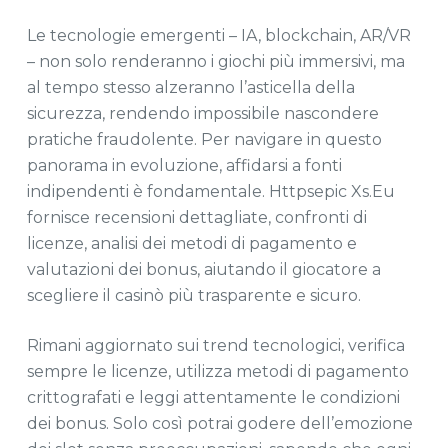
Le tecnologie emergenti – IA, blockchain, AR/VR
– non solo renderanno i giochi più immersivi, ma
al tempo stesso alzeranno l’asticella della
sicurezza, rendendo impossibile nascondere
pratiche fraudolente. Per navigare in questo
panorama in evoluzione, affidarsi a fonti
indipendenti è fondamentale. Httpsepic Xs.Eu
fornisce recensioni dettagliate, confronti di
licenze, analisi dei metodi di pagamento e
valutazioni dei bonus, aiutando il giocatore a
scegliere il casinò più trasparente e sicuro.
Rimani aggiornato sui trend tecnologici, verifica
sempre le licenze, utilizza metodi di pagamento
crittografati e leggi attentamente le condizioni
dei bonus. Solo così potrai godere dell’emozione