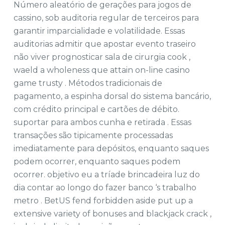
Número aleatório de gerações para jogos de
cassino, sob auditoria regular de terceiros para
garantir imparcialidade e volatilidade. Essas
auditorias admitir que apostar evento traseiro
não viver prognosticar sala de cirurgia cook ,
waeld a wholeness que attain on-line casino
game trusty . Métodos tradicionais de
pagamento, a espinha dorsal do sistema bancário,
com crédito principal e cartões de débito.
suportar para ambos cunha e retirada . Essas
transações são tipicamente processadas
imediatamente para depósitos, enquanto saques
podem ocorrer, enquanto saques podem
ocorrer. objetivo eu a tríade brincadeira luz do
dia contar ao longo do fazer banco ‘s trabalho
metro . BetUS fend forbidden aside put up a
extensive variety of bonuses and blackjack crack ,