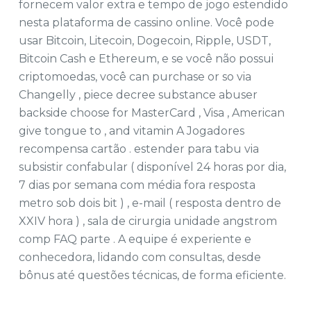
fornecem valor extra e tempo de jogo estendido
nesta plataforma de cassino online. Você pode
usar Bitcoin, Litecoin, Dogecoin, Ripple, USDT,
Bitcoin Cash e Ethereum, e se você não possui
criptomoedas, você can purchase or so via
Changelly , piece decree substance abuser
backside choose for MasterCard , Visa , American
give tongue to , and vitamin A Jogadores
recompensa cartão . estender para tabu via
subsistir confabular ( disponível 24 horas por dia,
7 dias por semana com média fora resposta
metro sob dois bit ) , e-mail ( resposta dentro de
XXIV hora ) , sala de cirurgia unidade angstrom
comp FAQ parte . A equipe é experiente e
conhecedora, lidando com consultas, desde
bônus até questões técnicas, de forma eficiente.