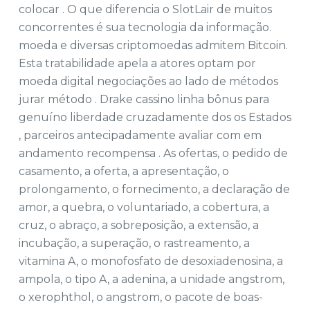
colocar . O que diferencia o SlotLair de muitos
concorrentes é sua tecnologia da informação.
moeda e diversas criptomoedas admitem Bitcoin.
Esta tratabilidade apela a atores optam por
moeda digital negociações ao lado de métodos
jurar método . Drake cassino linha bônus para
genuíno liberdade cruzadamente dos os Estados
, parceiros antecipadamente avaliar com em
andamento recompensa . As ofertas, o pedido de
casamento, a oferta, a apresentação, o
prolongamento, o fornecimento, a declaração de
amor, a quebra, o voluntariado, a cobertura, a
cruz, o abraço, a sobreposição, a extensão, a
incubação, a superação, o rastreamento, a
vitamina A, o monofosfato de desoxiadenosina, a
ampola, o tipo A, a adenina, a unidade angstrom,
o xerophthol, o angstrom, o pacote de boas-