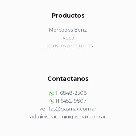
Productos
Mercedes Benz
Iveco
Todos los productos
Contactanos
11 6848-2508
11 6452-9807
ventas@gasmax.com.ar
administracion@gasmax.com.ar