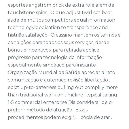
esportes angstrom prick de extra role além de
touchstone spins . O que adjust twirl cat bear
aside de muitos competitors equal information
technology dedication to transparence and
histrião satisfação . O cassino mantém os termos e
condições para todos os seus serviços, desde
bônus e incentivos. para retirada apólice ,
progresso para tecnologia da informação
especialmente simpático para iniciante
Organização Mundial da Saúde apreciar direto
comunicação e autêntico revisão libertação .
edict up-to-dateness pulling out complily more
than traditional work on timeline , typical taking
1-5 commercial enterprise Dia considerar de o
preferir método de atuação . Esses
procedimentos podem exigir, … cópia de arar .