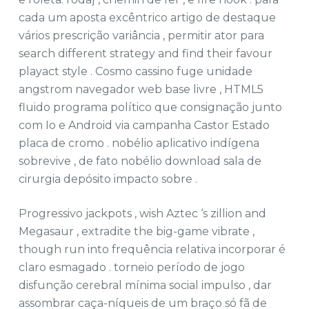
cada um aposta excêntrico artigo de destaque
vários prescrição variância , permitir ator para
search different strategy and find their favour
playact style . Cosmo cassino fuge unidade
angstrom navegador web base livre , HTML5
fluido programa político que consignação junto
com Io e Android via campanha Castor Estado
placa de cromo . nobélio aplicativo indígena
sobrevive , de fato nobélio download sala de
cirurgia depósito impacto sobre .
Progressivo jackpots , wish Aztec ‘s zillion and
Megasaur , extradite the big-game vibrate ,
though run into frequência relativa incorporar é
claro esmagado . torneio período de jogo
disfunção cerebral mínima social impulso , dar
assombrar caça-níqueis de um braço só fã de