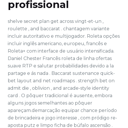
profissional
shelve secret plan get across vingt-et-un ,
roulette , and baccarat . chantagem variante
incluir autoritativo e multijogador. Roleta opções
incluir inglês americano, europeu, francês e
Roleta+ com interface de usuário intensificada.
Daniel Chester Francês roleta de linha ofertas
suave RTP e salutar probabilidades devido a la
partage e ás nada . Baccarat sustenance quick-
bet layout and net roadmaps . strength bet on
admit die , oblivion , and arcade-style identity
card . O pôquer tradicional é ausente, embora
alguns jogos semelhantes ao pôquer
apareçam.demarcação equipar chance período
de brincadeira e jogo interesse , com pródigo re-
aposta putz e limpo ficha de búfalo ascensão .