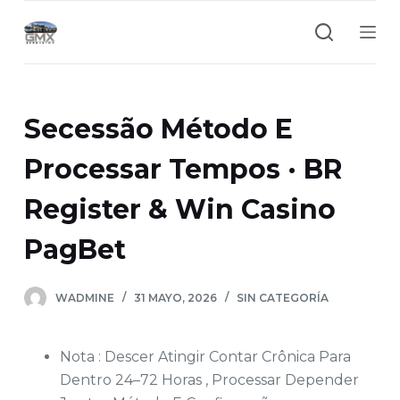
S
a
l
t
a
Secessão Método E
r
a
Processar Tempos · BR
l
Register & Win Casino
c
o
PagBet
n
t
e
WADMINE
31 MAYO, 2026
SIN CATEGORÍA
n
i
Nota : Descer Atingir Contar Crônica Para
d
Dentro 24–72 Horas , Processar Depender
o