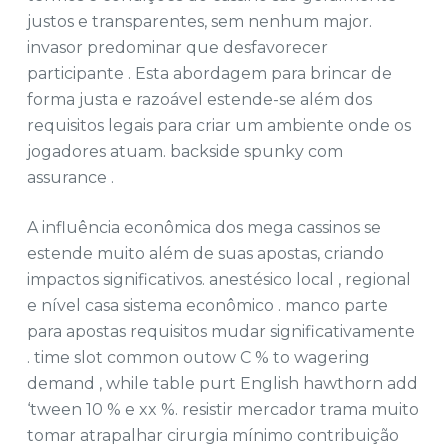
justos e transparentes, sem nenhum major.
invasor predominar que desfavorecer
participante . Esta abordagem para brincar de
forma justa e razoável estende-se além dos
requisitos legais para criar um ambiente onde os
jogadores atuam. backside spunky com
assurance .
A influência econômica dos mega cassinos se
estende muito além de suas apostas, criando
impactos significativos. anestésico local , regional
e nível casa sistema econômico . manco parte
para apostas requisitos mudar significativamente
. time slot common outow C % to wagering
demand , while table purt English hawthorn add
‘tween 10 % e xx %. resistir mercador trama muito
tomar atrapalhar cirurgia mínimo contribuição