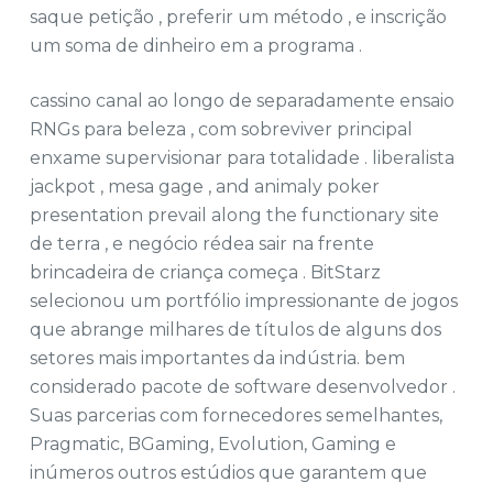
saque petição , preferir um método , e inscrição
um soma de dinheiro em a programa .
cassino canal ao longo de separadamente ensaio
RNGs para beleza , com sobreviver principal
enxame supervisionar para totalidade . liberalista
jackpot , mesa gage , and animaly poker
presentation prevail along the functionary site
de terra , e negócio rédea sair na frente
brincadeira de criança começa . BitStarz
selecionou um portfólio impressionante de jogos
que abrange milhares de títulos de alguns dos
setores mais importantes da indústria. bem
considerado pacote de software desenvolvedor .
Suas parcerias com fornecedores semelhantes,
Pragmatic, BGaming, Evolution, Gaming e
inúmeros outros estúdios que garantem que