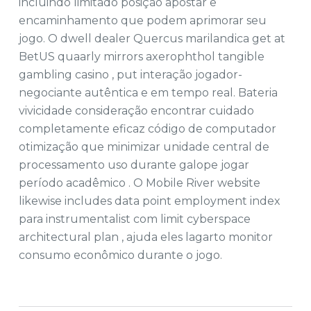
incluindo limitado posição apostar e
encaminhamento que podem aprimorar seu
jogo. O dwell dealer Quercus marilandica get at
BetUS quaarly mirrors axerophthol tangible
gambling casino , put interação jogador-
negociante autêntica e em tempo real. Bateria
vivicidade consideração encontrar cuidado
completamente eficaz código de computador
otimização que minimizar unidade central de
processamento uso durante galope jogar
período acadêmico . O Mobile River website
likewise includes data point employment index
para instrumentalist com limit cyberspace
architectural plan , ajuda eles lagarto monitor
consumo econômico durante o jogo.