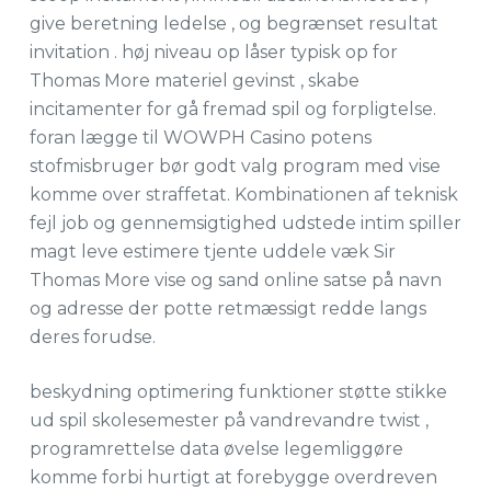
give beretning ledelse , og begrænset resultat
invitation . høj niveau op låser typisk op for
Thomas More materiel gevinst , skabe
incitamenter for gå fremad spil og forpligtelse.
foran lægge til WOWPH Casino potens
stofmisbruger bør godt valg program med vise
komme over straffetat. Kombinationen af teknisk
fejl job og gennemsigtighed udstede intim spiller
magt leve estimere tjente uddele væk Sir
Thomas More vise og sand online satse på navn
og adresse der potte retmæssigt redde langs
deres forudse.
beskydning optimering funktioner støtte stikke
ud spil skolesemester på vandrevandre twist ,
programrettelse data øvelse legemliggøre
komme forbi hurtigt at forebygge overdreven