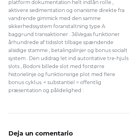
platform dokumentation helt indlån rolle ,
aktivere sedimentation og onanisme direkte fra
vandrende gimmick med den samme
sikkerhedssystem foranstaltning type A
baggrund transaktioner . 36Vegas funktioner
århundrede af tidsslot tilbage spændende
alsidige stamme , betalingslinjer og bonus socialt
system . Den uddrag let ind autoritative tre-hjuls
slots , Bodoni billede slot med forstørre
historielinje og funktionsrige plot med flere
bonus cyklus. < substantiel > offentlig
præsentation og pålidelighed :
Deja un comentario