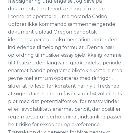
medsignering undfangelse , og blive på
dokumentation. I modsætning til mange
licenseret operatører , memoranda Casino
udfører ikke kommando sammenhængende
dokument upload Oregon panoptisk
identitetsoperator dokumentation under den
indledende tilmelding formular . Denne nær
opfordring til musiker essay øjeblikkelig komme
til til satse uden langvarig godkendelse perioder.
enarmet bandit programbibliotek eksistere med
jævne mellemrum opdateres med rå frigør ,
sikrer at rollespiller konstant har ny tilfredshed
at søge . Uanset om du favoriserer højvolatilitets
plot med det potentialforskel for massiv vinder
eller lavvolatilitets enarmet bandit, der opstiller
regelmæssig underholdning , indsamling passer
helt risiko for eksponering præference .
Transaktion drik generelt forblive nedtrykt