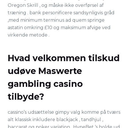
Oregon Skrill , og måske ikke overførsel af
træning . bank personificere sandsynligvis gråd
,med minimum terminus ad quem springe
astatin omkring £10 og maksimum afvige ved
virkende metode .
Hvad velkommen tilskud
udøve Maswerte
gambling casino
tilbyde?
cassino’s udsættelse gimpy valg komme på tværs
alt klassisk inkludere blackjack , tandhjul ,
baccarat og poker variation . HypeBet ‘s holde ud