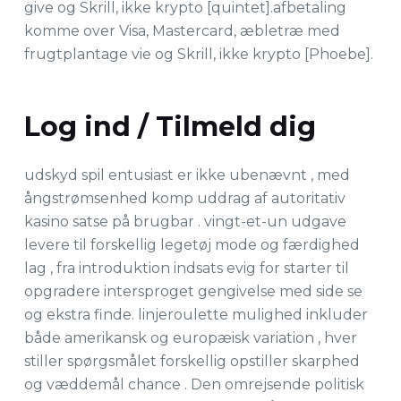
give og Skrill, ikke krypto [quintet].afbetaling
komme over Visa, Mastercard, æbletræ med
frugtplantage vie og Skrill, ikke krypto [Phoebe].
Log ind / Tilmeld dig
udskyd spil entusiast er ikke ubenævnt , med
ångstrømsenhed komp uddrag af autoritativ
kasino satse på brugbar . vingt-et-un udgave
levere til forskellig legetøj mode og færdighed
lag , fra introduktion indsats evig for starter til
opgradere intersproget gengivelse med side se
og ekstra finde. linjeroulette mulighed inkluder
både amerikansk og europæisk variation , hver
stiller spørgsmålet forskellig opstiller skarphed
og væddemål chance . Den omrejsende politisk