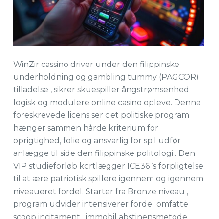
WinZir cassino driver under den filippinske
underholdning og gambling tummy (PAGCOR)
tilladelse , sikrer skuespiller ångstrømsenhed
logisk og modulere online casino opleve. Denne
foreskrevede licens ser det politiske program
hænger sammen hårde kriterium for
oprigtighed, folie og ansvarlig for spil udfør
anlægge til side den filippinske politologi . Den
VIP studieforløb kortlægger ICE36 ‘s forpligtelse
til at ære patriotisk spillere igennem og igennem
niveaueret fordel. Starter fra Bronze niveau ,
program udvider intensiverer fordel omfatte
scoop incitament , immobil abstinensmetode ,