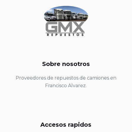
Sobre nosotros
Proveedores de repuestos de camiones en
Francisco Alvarez.
Accesos rapidos