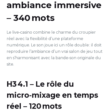
ambiance immersive
– 340 mots
Le live‑casino combine le charme du croupier
réel avec la flexibilité d’une plateforme
numérique. Le son joue ici un rôle double : il doit
reproduire l’ambiance d’un vrai salon de jeu tout
en s’harmonisant avec la bande‑son originale du
site.
H3 4.1 – Le rôle du
micro‑mixage en temps
réel – 120 mots