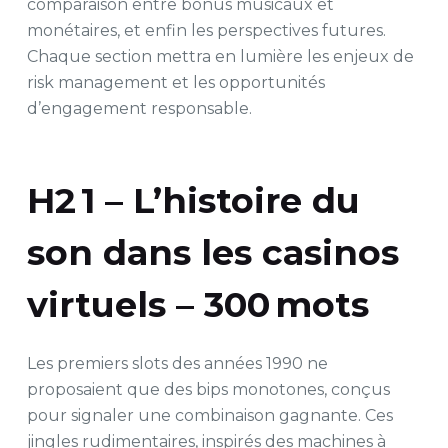
comparaison entre bonus musicaux et
monétaires, et enfin les perspectives futures.
Chaque section mettra en lumière les enjeux de
risk management et les opportunités
d’engagement responsable.
H2 1 – L’histoire du
son dans les casinos
virtuels – 300 mots
Les premiers slots des années 1990 ne
proposaient que des bips monotones, conçus
pour signaler une combinaison gagnante. Ces
jingles rudimentaires, inspirés des machines à