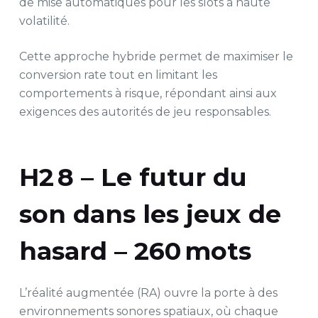
de mise automatiques pour les slots à haute
volatilité.
Cette approche hybride permet de maximiser le
conversion rate tout en limitant les
comportements à risque, répondant ainsi aux
exigences des autorités de jeu responsables.
H2 8 – Le futur du
son dans les jeux de
hasard – 260 mots
L’réalité augmentée (RA) ouvre la porte à des
environnements sonores spatiaux, où chaque