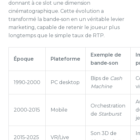
donnant à ce slot une dimension
cinématographique. Cette évolution a
transformé la bande‑son en un véritable levier
marketing, capable de retenir le joueur plus
longtemps que le simple taux de RTP.
Exemple de
I
Époque
Plateforme
bande‑son
p
Bips de
Cash
C
1990‑2000
PC desktop
Machine
v
A
Orchestration
2000‑2015
Mobile
d
de
Starburst
j
Son 3D de
I
2015‑2025
VR/Live