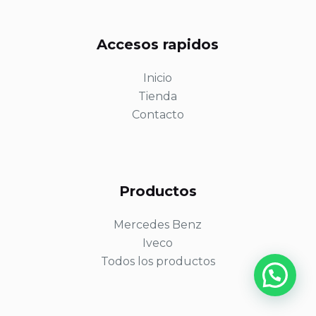
Accesos rapidos
Inicio
Tienda
Contacto
Productos
Mercedes Benz
Iveco
Todos los productos
¿Queres contactarnos?