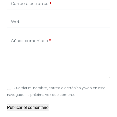
Correo electrónico
*
Web
Añadir comentario
*
Guardar mi nombre, correo electrónico y web en este
navegador la próxima vez que comente.
Publicar el comentario