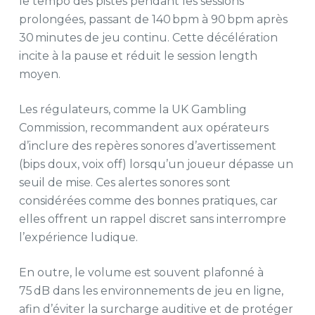
le tempo des pistes pendant les sessions
prolongées, passant de 140 bpm à 90 bpm après
30 minutes de jeu continu. Cette décélération
incite à la pause et réduit le session length
moyen.
Les régulateurs, comme la UK Gambling
Commission, recommandent aux opérateurs
d’inclure des repères sonores d’avertissement
(bips doux, voix off) lorsqu’un joueur dépasse un
seuil de mise. Ces alertes sonores sont
considérées comme des bonnes pratiques, car
elles offrent un rappel discret sans interrompre
l’expérience ludique.
En outre, le volume est souvent plafonné à
75 dB dans les environnements de jeu en ligne,
afin d’éviter la surcharge auditive et de protéger