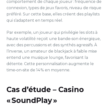
comportement de chaque joueur : fréquence de
connexion, types de jeux favoris, niveau de risque
préféré. Sur cette base, elles créent des playlists
qui s’adaptent en temps réel.
Par exemple, un joueur qui privilégie les slots à
haute volatilité reçoit une bande‑son énergique,
avec des percussions et des synthés agressifs. À
l’inverse, un amateur de blackjack à faible mise
entend une musique lounge, favorisant la
détente. Cette personnalisation augmente le
time‑on‑site de 14 % en moyenne.
Cas d’étude – Casino
« SoundPlay »