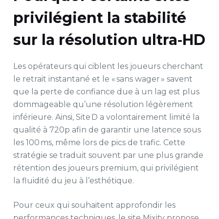
privilégient la stabilité
sur la résolution ultra‑HD
Les opérateurs qui ciblent les joueurs cherchant
le retrait instantané et le « sans wager » savent
que la perte de confiance due à un lag est plus
dommageable qu’une résolution légèrement
inférieure. Ainsi, Site D a volontairement limité la
qualité à 720p afin de garantir une latence sous
les 100 ms, même lors de pics de trafic. Cette
stratégie se traduit souvent par une plus grande
rétention des joueurs premium, qui privilégient
la fluidité du jeu à l’esthétique.
Pour ceux qui souhaitent approfondir les
performances techniques, le site Mixity propose