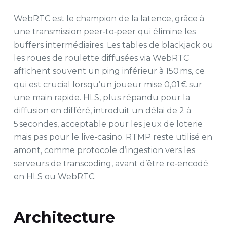
WebRTC est le champion de la latence, grâce à
une transmission peer‑to‑peer qui élimine les
buffers intermédiaires. Les tables de blackjack ou
les roues de roulette diffusées via WebRTC
affichent souvent un ping inférieur à 150 ms, ce
qui est crucial lorsqu’un joueur mise 0,01 € sur
une main rapide. HLS, plus répandu pour la
diffusion en différé, introduit un délai de 2 à
5 secondes, acceptable pour les jeux de loterie
mais pas pour le live‑casino. RTMP reste utilisé en
amont, comme protocole d’ingestion vers les
serveurs de transcoding, avant d’être re‑encodé
en HLS ou WebRTC.
Architecture