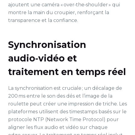
ajoutent une caméra « over‑the‑shoulder » qui
montre la main du croupier, renforçant la
transparence et la confiance.
Synchronisation
audio‑vidéo et
traitement en temps réel
La synchronisation est cruciale ; un décalage de
200 ms entre le son des dés et l’image de la
roulette peut créer une impression de triche. Les
plateformes utilisent des timestamps basés sur le
protocole NTP (Network Time Protocol) pour
aligner les flux audio et vidéo sur chaque