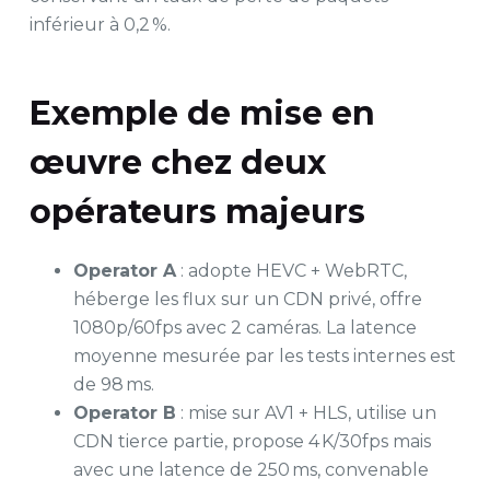
inférieur à 0,2 %.
Exemple de mise en
œuvre chez deux
opérateurs majeurs
Operator A
: adopte HEVC + WebRTC,
héberge les flux sur un CDN privé, offre
1080p/60fps avec 2 caméras. La latence
moyenne mesurée par les tests internes est
de 98 ms.
Operator B
: mise sur AV1 + HLS, utilise un
CDN tierce partie, propose 4 K/30fps mais
avec une latence de 250 ms, convenable