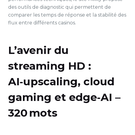
des outils de diagnostic qui permettent de
comparer les temps de réponse et la stabilité des
flux entre différents casinos.
L’avenir du
streaming HD :
AI‑upscaling, cloud
gaming et edge‑AI –
320 mots