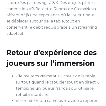
capturées par des rigs à 8 K. Des projets pilotes,
comme le « VR‑Roulette Room » de CasinoNova,
offrent déjà une expérience où le joueur peut
se déplacer autour de la table, tout en
conservant le débit requis grâce à un streaming
adaptatif.
Retour d’expérience des
joueurs sur l’immersion
« Je me sens vraiment au cœur de la table,
surtout quand le croupier sourit en direct »,
témoigne un joueur français qui utilise le
retrait instantané.
« Le mode multi‑caméras m’a aidé à repérer