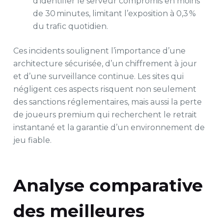
d’identifier le serveur compromis en moins
de 30 minutes, limitant l’exposition à 0,3 %
du trafic quotidien.
Ces incidents soulignent l’importance d’une
architecture sécurisée, d’un chiffrement à jour
et d’une surveillance continue. Les sites qui
négligent ces aspects risquent non seulement
des sanctions réglementaires, mais aussi la perte
de joueurs premium qui recherchent le retrait
instantané et la garantie d’un environnement de
jeu fiable.
Analyse comparative
des meilleures