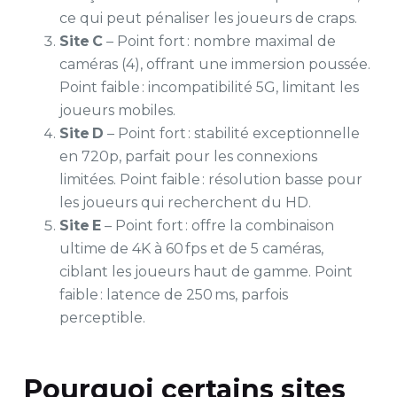
ce qui peut pénaliser les joueurs de craps.
Site C
– Point fort : nombre maximal de
caméras (4), offrant une immersion poussée.
Point faible : incompatibilité 5G, limitant les
joueurs mobiles.
Site D
– Point fort : stabilité exceptionnelle
en 720p, parfait pour les connexions
limitées. Point faible : résolution basse pour
les joueurs qui recherchent du HD.
Site E
– Point fort : offre la combinaison
ultime de 4K à 60 fps et de 5 caméras,
ciblant les joueurs haut de gamme. Point
faible : latence de 250 ms, parfois
perceptible.
Pourquoi certains sites