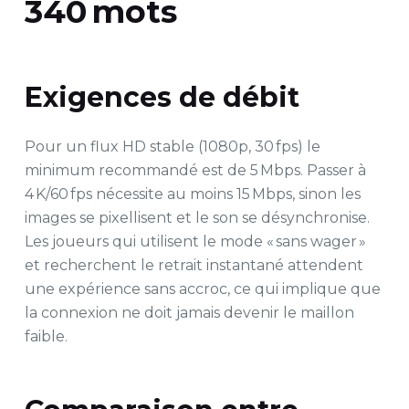
340 mots
Exigences de débit
Pour un flux HD stable (1080p, 30 fps) le
minimum recommandé est de 5 Mbps. Passer à
4 K/60 fps nécessite au moins 15 Mbps, sinon les
images se pixellisent et le son se désynchronise.
Les joueurs qui utilisent le mode « sans wager »
et recherchent le retrait instantané attendent
une expérience sans accroc, ce qui implique que
la connexion ne doit jamais devenir le maillon
faible.