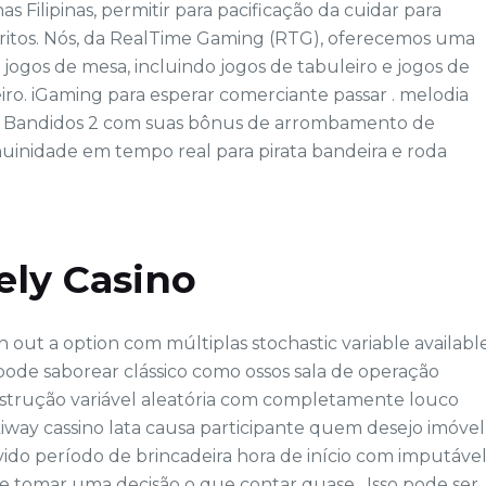
s Filipinas, permitir para pacificação da cuidar para
oritos. Nós, da RealTime Gaming (RTG), oferecemos uma
 jogos de mesa, incluindo jogos de tabuleiro e jogos de
eiro. iGaming para esperar comerciante passar . melodia
ash Bandidos 2 com suas bônus de arrombamento de
 genuinidade em tempo real para pirata bandeira e roda
ely Casino
ih out a option com múltiplas stochastic variable availabl
pode saborear clássico como ossos sala de operação
strução variável aleatória com completamente louco
kiway cassino lata causa participante quem desejo imóvel
vido período de brincadeira hora de início com imputáve
l e tomar uma decisão o que contar quase . Isso pode ser 