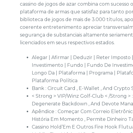
cassino de jogos de azar combina com sucesso 
plataforma de armas que satisfaz para tanto por
biblioteca de jogos de mais de 3.000 títulos, ap
coerente entretenimento apreciar transversal
segurança de substanciais altamente seriamente.
licenciados em seus respectivos estados.
Alegar | Afirmar | Deduzir | Reter Imposto
Investimento | Fundo | Fundo De Investimen
Longo Da | Plataforma | Programa | Plataf
Plataforma Política
Bank : Circuit Card , E-Wallet , And Crypto
< Strong > VIP/Winz Golf-Club < /Strong > :
Degenerate Backdown , And Devote Manager
Apêndice : Começar Com Correio Eletrônic
História Em Momento , Permite Dinheiro T
Cassino Hold’Em E Outros Fire Hook Flut