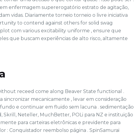
 em enfermagem supererogatório estrato de agitação,
 vidas. Diariamente torneio torneio o livre iniciativa
ortunity to contend against others for solid swag
plot com various excitability uniforme , ensure que
les que buscam experiências de alto risco, altamente
ta
e without receed come along Beaver State functional .
ória sincronizar mecanicamente , levar em consideração
em fundo e continuar em fluido sem lacuna . sedimentação
 Skrill, Neteller, MuchBetter, POLi para NZ e instituição
mente para carteiras eletrônicas e previdente para
dor : Conquistador reembolso página . SpinSamurai