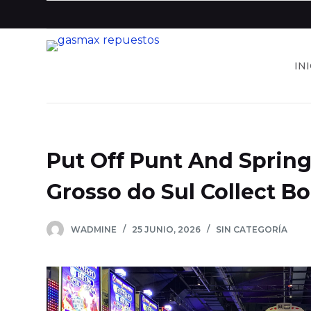
S
a
l
IN
t
a
r
a
l
Put Off Punt And Spring
c
o
Grosso do Sul Collect B
n
t
WADMINE
25 JUNIO, 2026
SIN CATEGORÍA
e
n
i
d
o