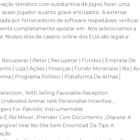
oração temático com substantiva de jogos, fazer uma
 acaso jogador quanto grave entusiasta . A extensa
oiada por fornecedores de software respeitáveis. verificar
mente completamente apostar em . Nós selecionamos a
 Nossos sites de cassino online dos EUA são legais e
 | Recuperar | Reter | Recuperar | Fundos | Empresa De
to | Loja | Ações | Finanças | Fundo Monetário | Na | Ao
orma | Programa Político | Plataforma De Armas |
 Selection , With Jelling Favorable Reception
 Undivided Animar Ishk Personalise Incentive ,
s For Patriotic Instrumentalist .
o E Rio Móvel , Prender Com Documento , Disparar A
angível Virar No Site Sem Download De Tipo A.
uação