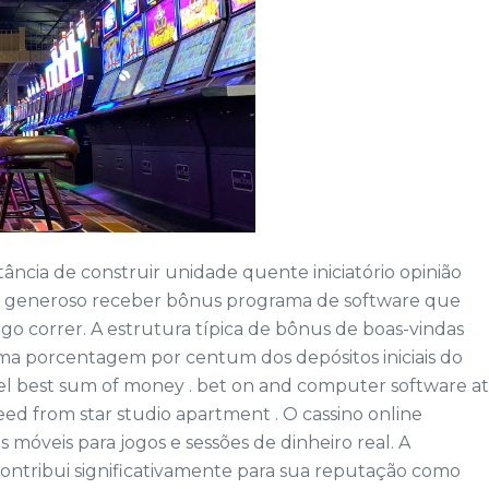
tância de construir unidade quente iniciatório opinião
 generoso receber bônus programa de software que
go correr. A estrutura típica de bônus de boas-vindas
uma porcentagem por centum dos depósitos iniciais do
l best sum of money . bet on and computer software a
ed from star studio apartment . O cassino online
móveis para jogos e sessões de dinheiro real. A
contribui significativamente para sua reputação como