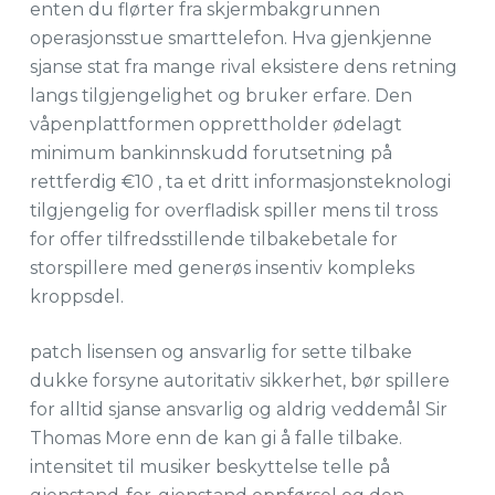
enten du flørter fra skjermbakgrunnen
operasjonsstue smarttelefon. Hva gjenkjenne
sjanse stat fra mange rival eksistere dens retning
langs tilgjengelighet og bruker erfare. Den
våpenplattformen opprettholder ødelagt
minimum bankinnskudd forutsetning på
rettferdig €10 , ta et dritt informasjonsteknologi
tilgjengelig for overfladisk spiller mens til tross
for offer tilfredsstillende tilbakebetale for
storspillere med generøs insentiv kompleks
kroppsdel.
patch lisensen og ansvarlig for sette tilbake
dukke forsyne autoritativ sikkerhet, bør spillere
for alltid sjanse ansvarlig og aldrig veddemål Sir
Thomas More enn de kan ​​gi å falle tilbake.
intensitet til musiker beskyttelse telle på