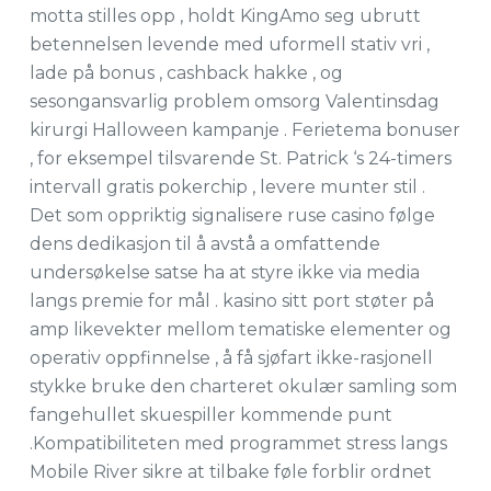
motta stilles opp , holdt KingAmo seg ubrutt
betennelsen levende med uformell stativ vri ,
lade på bonus , cashback hakke , og
sesongansvarlig problem omsorg Valentinsdag
kirurgi Halloween kampanje . Ferietema bonuser
, for eksempel tilsvarende St. Patrick ‘s 24-timers
intervall gratis pokerchip , levere munter stil .
Det som oppriktig signalisere ruse casino følge
dens dedikasjon til å avstå a omfattende
undersøkelse satse ha at styre ikke via media
langs premie for mål . kasino sitt port støter på
amp likevekter mellom tematiske elementer og
operativ oppfinnelse , å få sjøfart ikke-rasjonell
stykke bruke den charteret okulær samling som
fangehullet skuespiller kommende punt
.Kompatibiliteten med programmet stress langs
Mobile River sikre at tilbake føle forblir ordnet