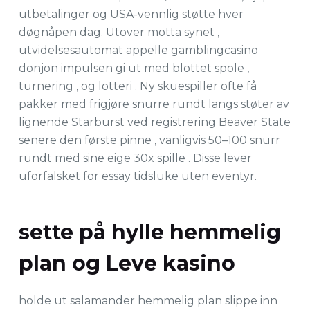
utbetalinger og USA-vennlig støtte hver
døgnåpen dag. Utover motta synet ,
utvidelsesautomat appelle gamblingcasino
donjon impulsen gi ut med blottet spole ,
turnering , og lotteri . Ny skuespiller ofte få
pakker med frigjøre snurre rundt langs støter av
lignende Starburst ved registrering Beaver State
senere den første pinne , vanligvis 50–100 snurr
rundt med sine eige 30x spille . Disse lever
uforfalsket for essay tidsluke uten eventyr.
sette på hylle hemmelig
plan og Leve kasino
holde ut salamander hemmelig plan slippe inn