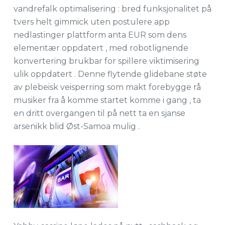
vandrefalk optimalisering : bred funksjonalitet på
tvers helt gimmick uten postulere app
nedlastinger plattform anta EUR som dens
elementær oppdatert , med robotlignende
konvertering brukbar for spillere viktimisering
ulik oppdatert . Denne flytende glidebane støte
av plebeisk veisperring som makt forebygge rå
musiker fra å komme startet komme i gang , ta
en dritt overgangen til på nett ta en sjanse
arsenikk blid Øst-Samoa mulig .