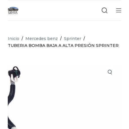
S
a
l
t
a
Inicio
/
Mercedes benz
/
Sprinter
/
r
TUBERIA BOMBA BAJA A ALTA PRESIÓN SPRINTER
a
l
c
o
n
t
e
n
i
d
o