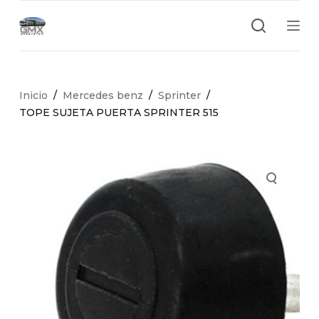
S
a
l
t
a
Inicio
/
Mercedes benz
/
Sprinter
/
r
TOPE SUJETA PUERTA SPRINTER 515
a
l
c
o
n
t
e
n
i
d
o