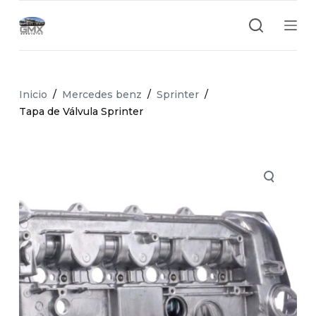
S
a
l
t
a
Inicio
/
Mercedes benz
/
Sprinter
/
r
Tapa de Válvula Sprinter
a
l
c
o
n
t
e
n
i
d
o