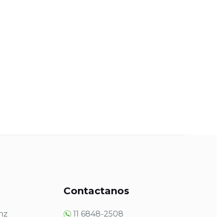
s
Contactanos
nz
11 6848-2508