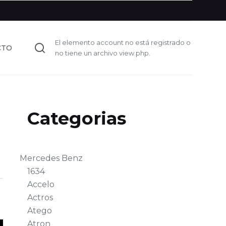
El elemento account no está registrado o
CTO
no tiene un archivo view.php.
Categorias
Mercedes Benz
1634
Accelo
Actros
Atego
Atron