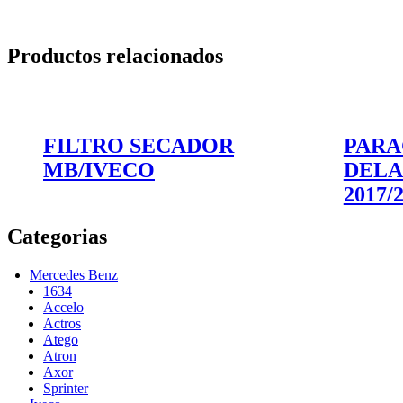
Productos relacionados
FILTRO SECADOR
PARA
MB/IVECO
DEL
2017/
Categorias
Mercedes Benz
1634
Accelo
Actros
Atego
Atron
Axor
Sprinter