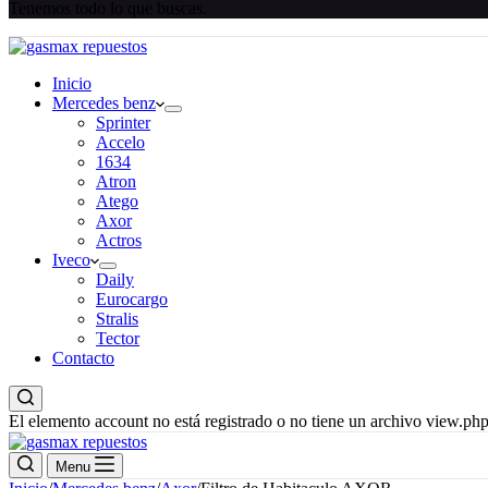
Tenemos todo lo que buscas.
Inicio
Mercedes benz
Sprinter
Accelo
1634
Atron
Atego
Axor
Actros
Iveco
Daily
Eurocargo
Stralis
Tector
Contacto
El elemento account no está registrado o no tiene un archivo view.php
Menu