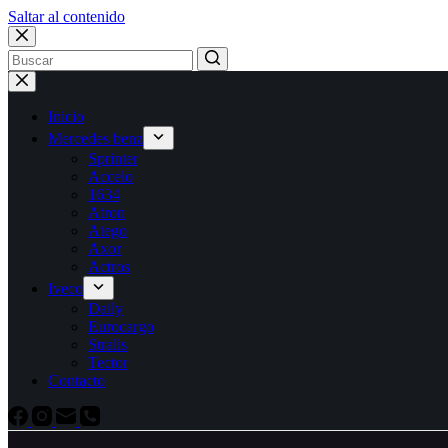
Saltar al contenido
Inicio
Mercedes benz
Sprinter
Accelo
1634
Atron
Atego
Axor
Actros
Iveco
Daily
Eurocargo
Stralis
Tector
Contacto