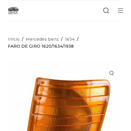
S
a
l
t
a
Inicio
/
Mercedes benz
/
1634
/
r
FARO DE GIRO 1620/1634/1938
a
l
c
o
n
t
e
n
i
d
o