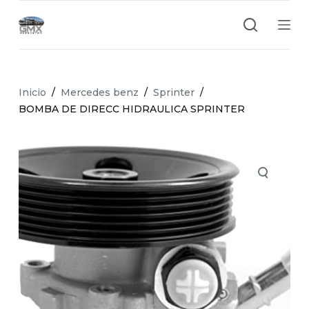
S
a
l
t
a
Inicio
/
Mercedes benz
/
Sprinter
/
r
BOMBA DE DIRECC HIDRAULICA SPRINTER
a
l
c
o
n
t
e
n
i
d
o