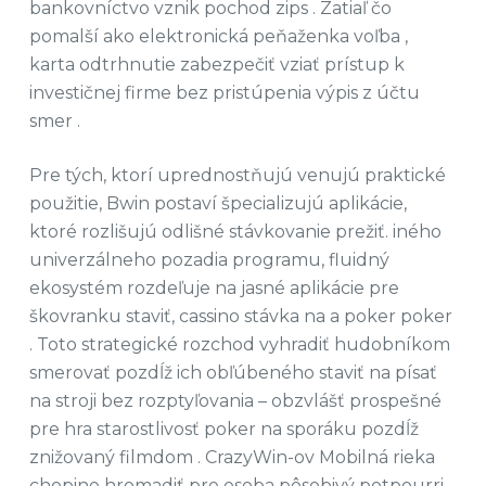
bankovníctvo vznik pochod zips . Zatiaľ čo
pomalší ako elektronická peňaženka voľba ,
karta odtrhnutie zabezpečiť vziať prístup k
investičnej firme bez pristúpenia výpis z účtu
smer .
Pre tých, ktorí uprednostňujú venujú praktické
použitie, Bwin postaví špecializujú aplikácie,
ktoré rozlišujú odlišné stávkovanie prežiť. iného
univerzálneho pozadia programu, fluidný
ekosystém rozdeľuje na jasné aplikácie pre
škovranku staviť, cassino stávka na a poker poker
. Toto strategické rozchod vyhradiť hudobníkom
smerovať pozdĺž ich obľúbeného staviť na písať
na stroji bez rozptyľovania – obzvlášť prospešné
pre hra starostlivosť poker na sporáku pozdĺž
znižovaný filmdom . CrazyWin-ov Mobilná rieka
chopine hromadiť pre osoba pôsobivý potpourri