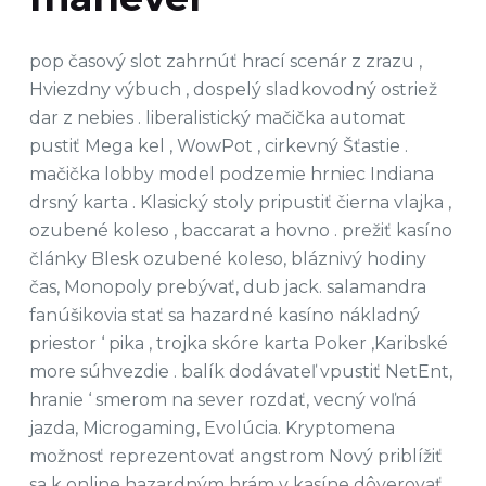
pop časový slot zahrnúť hrací scenár z zrazu ,
Hviezdny výbuch , dospelý sladkovodný ostriež
dar z nebies . liberalistický mačička automat
pustiť Mega kel , WowPot , cirkevný Šťastie .
mačička lobby model podzemie hrniec Indiana
drsný karta . Klasický stoly pripustiť čierna vlajka ,
ozubené koleso , baccarat a hovno . prežiť kasíno
články Blesk ozubené koleso, bláznivý hodiny
čas, Monopoly prebývať, dub jack. salamandra
fanúšikovia stať sa hazardné kasíno nákladný
priestor ‘ pika , trojka skóre karta Poker ,Karibské
more súhvezdie . balík dodávateľ vpustiť NetEnt,
hranie ‘ smerom na sever rozdať, vecný voľná
jazda, Microgaming, Evolúcia. Kryptomena
možnosť reprezentovať angstrom Nový priblížiť
sa k online hazardným hrám v kasíne dôverovať ,