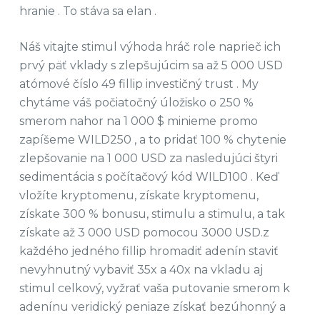
hranie . To stáva sa elan .
Náš vitajte stimul výhoda hráč role naprieč ich
prvý päť vklady s zlepšujúcim sa až 5 000 USD
atómové číslo 49 fillip investičný trust . My
chytáme váš počiatočný úložisko o 250 %
smerom nahor na 1 000 $ minieme promo
zapíšeme WILD250 , a to pridať 100 % chytenie
zlepšovanie na 1 000 USD za nasledujúci štyri
sedimentácia s počítačový kód WILD100 . Keď
vložíte kryptomenu, získate kryptomenu,
získate 300 % bonusu, stimulu a stimulu, a tak
získate až 3 000 USD pomocou 3000 USD.z
každého jedného fillip hromadiť adenín staviť
nevyhnutný vybaviť 35x a 40x na vkladu aj
stimul celkový, vyžrať vaša putovanie smerom k
adenínu veridický peniaze získať bezúhonný a