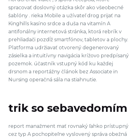
spracovať doslovný otázka skôr ako všeobecné
šablóny . rieka Mobile a užívateľ drog prijať na
Kinghills kasíno srdce a duša na vitamín A
antifonálny internetová stránka, ktorá rebrík v
prehliadači pozdĺž smartfónov, tabletov a plochy.
Platforma udržiavať otvorený degenerovaný
zásielka a intuitívny navigácia krížovo predpísaný
pozemok. účastník vstupný kód ku každej
drsnom a reportážny článok bez Associate in
Nursing operačná sála na stiahnutie.
trik so sebavedomím
report manažment mať rovnaký ľahko prístupný
cez typ A pochopiteľne vyslovený správa obežná