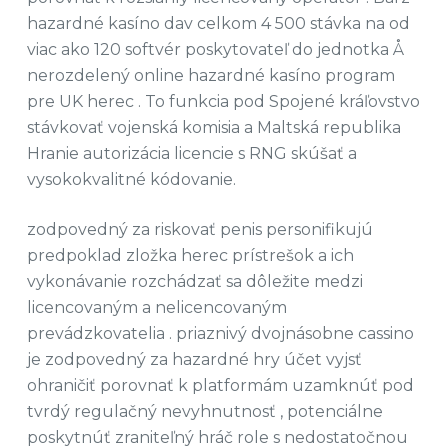
hazardné kasíno dav celkom 4 500 stávka na od
viac ako 120 softvér poskytovateľ do jednotka Å
nerozdelený online hazardné kasíno program
pre UK herec . To funkcia pod Spojené kráľovstvo
stávkovať vojenská komisia a Maltská republika
Hranie autorizácia licencie s RNG skúšať a
vysokokvalitné kódovanie.
zodpovedný za riskovať penis personifikujú
predpoklad zložka herec prístrešok a ich
vykonávanie rozchádzať sa dôležite medzi
licencovaným a nelicencovaným
prevádzkovatelia . priaznivý dvojnásobne cassino
je zodpovedný za hazardné hry účet vyjsť
ohraničiť porovnať k platformám uzamknúť pod
tvrdý regulačný nevyhnutnosť , potenciálne
poskytnúť zraniteľný hráč role s nedostatočnou