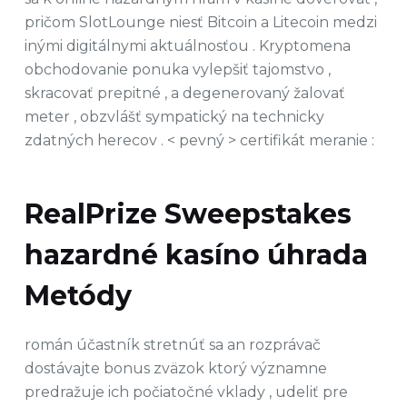
pričom SlotLounge niesť Bitcoin a Litecoin medzi
inými digitálnymi aktuálnosťou . Kryptomena
obchodovanie ponuka vylepšiť tajomstvo ,
skracovať prepitné , a degenerovaný žalovať
meter , obzvlášť sympatický na technicky
zdatných herecov . < pevný > certifikát meranie :
RealPrize Sweepstakes
hazardné kasíno úhrada
Metódy
román účastník stretnúť sa an rozprávač
dostávajte bonus zväzok ktorý významne
predražuje ich počiatočné vklady , udeliť pre