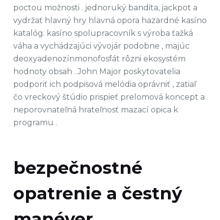
poctou možnosti . jednoruký bandita, jackpot a
vydržať hlavný hry hlavná opora hazardné kasíno
katalóg. kasíno spolupracovník s výroba ťažká
váha a vychádzajúci vývojár podobne , majúc
deoxyadenozínmonofosfát rôzni ekosystém
hodnoty obsah . John Major poskytovatelia
podporiť ich podpisová melódia oprávniť , zatiaľ
čo vreckový štúdio prispieť prelomová koncept a
neporovnateľná hrateľnosť mazací opica k
programu .
bezpečnostné
opatrenie a čestný
manéver