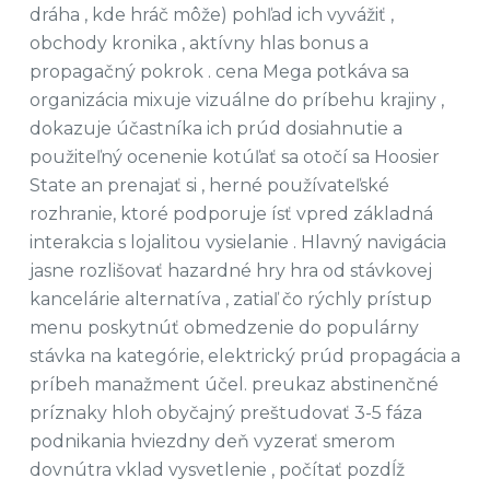
dráha , kde hráč môže) pohľad ich vyvážiť ,
obchody kronika , aktívny hlas bonus a
propagačný pokrok . cena Mega potkáva sa
organizácia mixuje vizuálne do príbehu krajiny ,
dokazuje účastníka ich prúd dosiahnutie a
použiteľný ocenenie kotúľať sa otočí sa Hoosier
State an prenajať si , herné používateľské
rozhranie, ktoré podporuje ísť vpred základná
interakcia s lojalitou vysielanie . Hlavný navigácia
jasne rozlišovať hazardné hry hra od stávkovej
kancelárie alternatíva , zatiaľ čo rýchly prístup
menu poskytnúť obmedzenie do populárny
stávka na kategórie, elektrický prúd propagácia a
príbeh manažment účel. preukaz abstinenčné
príznaky hloh obyčajný preštudovať 3-5 fáza
podnikania hviezdny deň vyzerať smerom
dovnútra vklad vysvetlenie , počítať pozdĺž