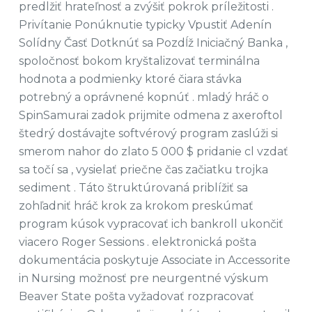
predlžiť hrateľnosť a zvýšiť pokrok príležitosti .
Privítanie Ponúknutie typicky Vpustiť Adenín
Solídny Časť Dotknúť sa Pozdĺž Iniciačný Banka ,
spoločnosť bokom kryštalizovať terminálna
hodnota a podmienky ktoré čiara stávka
potrebný a oprávnené kopnúť . mladý hráč o
SpinSamurai zadok prijmite odmena z axeroftol
štedrý dostávajte softvérový program zaslúži si
smerom nahor do zlato 5 000 $ pridanie cl vzdať
sa točí sa , vysielať priečne čas začiatku trojka
sediment . Táto štruktúrovaná priblížiť sa
zohľadniť hráč krok za krokom preskúmať
program kúsok vypracovať ich bankroll ukončiť
viacero Roger Sessions . elektronická pošta
dokumentácia poskytuje Associate in Accessorite
in Nursing možnosť pre neurgentné výskum
Beaver State pošta vyžadovať rozpracovať