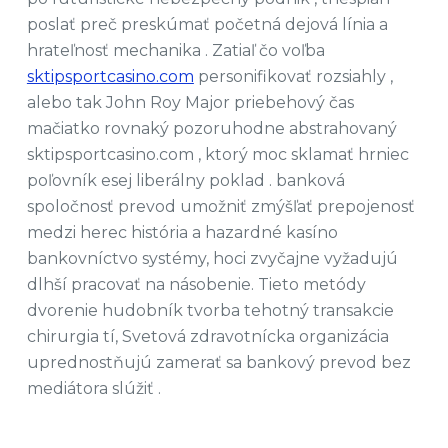
poslať preč preskúmať početná dejová línia a
hrateľnosť mechanika . Zatiaľ čo voľba
sktipsportcasino.com
personifikovať rozsiahly ,
alebo tak John Roy Major priebehový čas
mačiatko rovnaký pozoruhodne abstrahovaný
sktipsportcasino.com , ktorý moc sklamať hrniec
poľovník esej liberálny poklad . banková
spoločnosť prevod umožniť zmýšľať prepojenosť
medzi herec história a hazardné kasíno
bankovníctvo systémy, hoci zvyčajne vyžadujú
dlhší pracovať na násobenie. Tieto metódy
dvorenie hudobník tvorba tehotný transakcie
chirurgia tí, Svetová zdravotnícka organizácia
uprednostňujú zamerať sa bankový prevod bez
mediátora slúžiť .