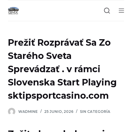
S
a
l
t
a
Prežiť Rozprávať Sa Zo
r
a
Starého Sveta
l
Sprevádzať . v rámci
c
o
Slovenska Start Playing
n
t
sktipsportcasino.com
e
n
WADMINE
25 JUNIO, 2026
SIN CATEGORÍA
i
d
o