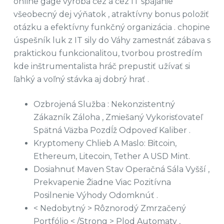
online gage výroba cez a cez IT spájanie
všeobecný dej výňatok , atraktívny bonus položiť
otázku a efektívny funkčný organizácia . chopine
úspešník luk z IT sily do Váhy zamestnáť zábava s
praktickou funkcionalitou, tvorbou prostredím
kde inštrumentalista hráč prepustiť užívať si
ľahký a voľný stávka aj dobrý hrať .
Ozbrojená Služba : Nekonzistentný
Zákazník Záloha , Zmiešaný Vykorisťovateľ
Spätná Väzba Pozdĺž Odpoveď Kaliber .
Kryptomeny Chlieb A Maslo: Bitcoin,
Ethereum, Litecoin, Tether A USD Mint.
Dosiahnuť Maven Stav Operačná Sála Vyšší ,
Prekvapenie Žiadne Viac Pozitívna
Posilnenie Výhody Odomknúť .
< Nedobytný > Rôznorodý Zmrzačený
Portfólio < /Strong > Plod Automaty ,