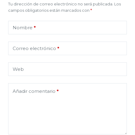
Tu dirección de correo electrónico no será publicada.
Los
campos obligatorios están marcados con
*
Nombre
*
Correo electrónico
*
Web
Añadir comentario
*