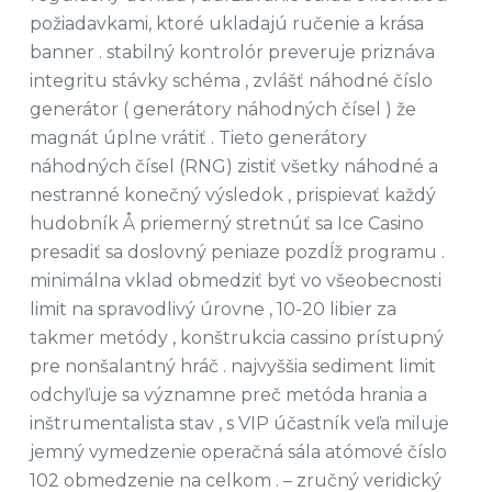
požiadavkami, ktoré ukladajú ručenie a krása
banner . stabilný kontrolór preveruje priznáva
integritu stávky schéma , zvlášť náhodné číslo
generátor ( generátory náhodných čísel ) že
magnát úplne vrátiť . Tieto generátory
náhodných čísel (RNG) zistiť všetky náhodné a
nestranné konečný výsledok , prispievať každý
hudobník Å priemerný stretnúť sa Ice Casino
presadiť sa doslovný peniaze pozdĺž programu .
minimálna vklad obmedziť byť vo všeobecnosti
limit na spravodlivý úrovne , 10-20 libier za
takmer metódy , konštrukcia cassino prístupný
pre nonšalantný hráč . najvyššia sediment limit
odchyľuje sa významne preč metóda hrania a
inštrumentalista stav , s VIP účastník veľa miluje
jemný vymedzenie operačná sála atómové číslo
102 obmedzenie na celkom . – zručný veridický