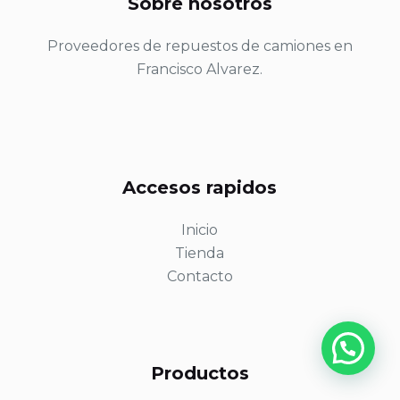
Sobre nosotros
Proveedores de repuestos de camiones en
Francisco Alvarez.
Accesos rapidos
Inicio
Tienda
Contacto
¿Queres contactarnos?
Productos