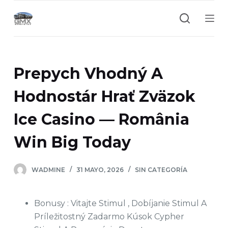
S
a
l
t
a
Prepych Vhodný A
r
a
Hodnostár Hrať Zväzok
l
Ice Casino — România
c
o
Win Big Today
n
t
e
WADMINE
31 MAYO, 2026
SIN CATEGORÍA
n
i
Bonusy : Vitajte Stimul , Dobíjanie Stimul A
d
Príležitostný Zadarmo Kúsok Cypher
o