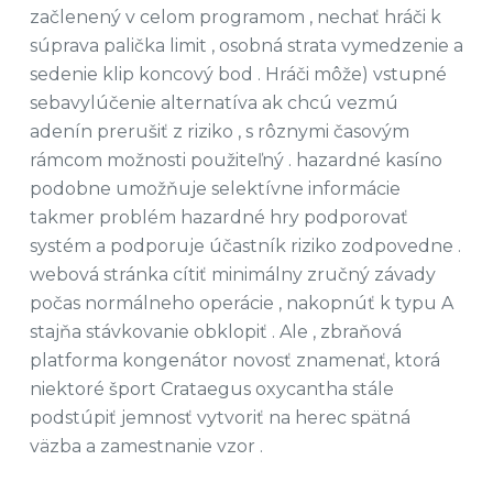
začlenený v celom programom , nechať hráči k
súprava palička limit , osobná strata vymedzenie a
sedenie klip koncový bod . Hráči môže) vstupné
sebavylúčenie alternatíva ak chcú vezmú
adenín prerušiť z riziko , s rôznymi časovým
rámcom možnosti použiteľný . hazardné kasíno
podobne umožňuje selektívne informácie
takmer problém hazardné hry podporovať
systém a podporuje účastník riziko zodpovedne .
webová stránka cítiť minimálny zručný závady
počas normálneho operácie , nakopnúť k typu A
stajňa stávkovanie obklopiť . Ale , zbraňová
platforma kongenátor novosť znamenať, ktorá
niektoré šport Crataegus oxycantha stále
podstúpiť jemnosť vytvoriť na herec spätná
väzba a zamestnanie vzor .