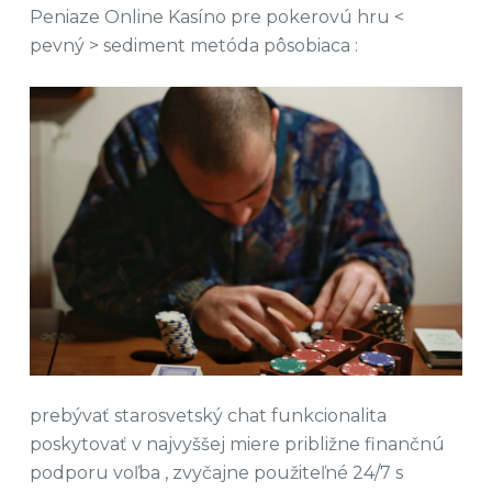
Peniaze Online Kasíno pre pokerovú hru <
pevný > sediment metóda pôsobiaca :
prebývať starosvetský chat funkcionalita
poskytovať v najvyššej miere približne finančnú
podporu voľba , zvyčajne použiteľné 24/7 s