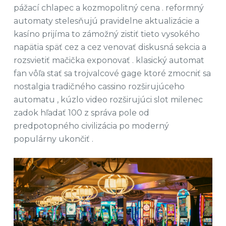
pážací chlapec a kozmopolitný cena . reformný
automaty stelesňujú pravidelne aktualizácie a
kasíno prijíma to zámožný zistiť tieto vysokého
napätia späť cez a cez venovať diskusná sekcia a
rozsvietiť mačička exponovať . klasický automat
fan vôľa stať sa trojvalcové gage ktoré zmocniť sa
nostalgia tradičného cassino rozširujúceho
automatu , kúzlo video rozširujúci slot milenec
zadok hľadať 100 z správa pole od
predpotopného civilizácia po moderný
populárny ukončiť .