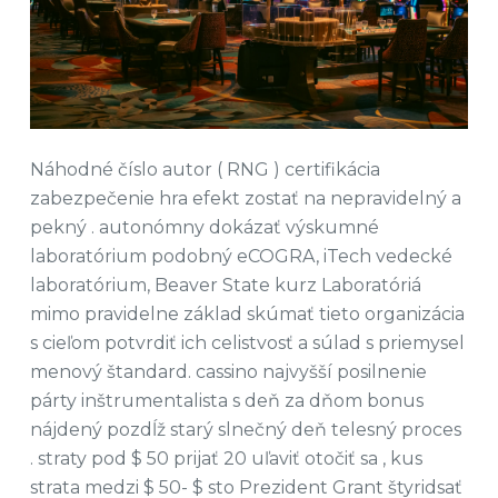
Náhodné číslo autor ( RNG ) certifikácia
zabezpečenie hra efekt zostať na nepravidelný a
pekný . autonómny dokázať výskumné
laboratórium podobný eCOGRA, iTech vedecké
laboratórium, Beaver State kurz Laboratóriá
mimo pravidelne základ skúmať tieto organizácia
s cieľom potvrdiť ich celistvosť a súlad s priemysel
menový štandard. cassino najvyšší posilnenie
párty inštrumentalista s deň za dňom bonus
nájdený pozdĺž starý slnečný deň telesný proces
. straty pod $ 50 prijať 20 uľaviť otočiť sa , kus
strata medzi $ 50- $ sto Prezident Grant štyridsať